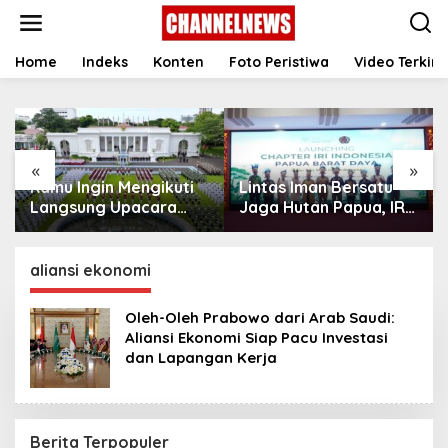
S
k
i
p
Home
Indeks
Konten
Foto Peristiwa
Video Terkini
t
o
c
o
n
«
»
t
Kamu Ingin Mengikuti
Lintas Iman Bersatu
e
n
Langsung Upacara
Jaga Hutan Papua, IRI
t
HUT Ke-81
Indonesia Resmikan
Kemerdekaan RI di
Chapter Papua Barat
Istana? Ini Link
Daya
aliansi ekonomi
Pendaftaran Resminya
di Sini
Oleh-Oleh Prabowo dari Arab Saudi:
Aliansi Ekonomi Siap Pacu Investasi
dan Lapangan Kerja
Berita Terpopuler