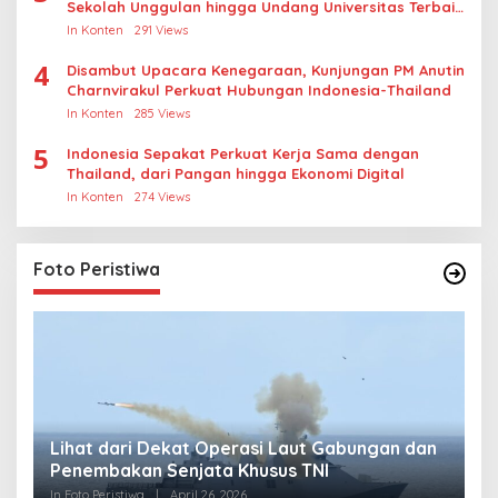
Sekolah Unggulan hingga Undang Universitas Terbaik
Dunia
In Konten
291 Views
4
Disambut Upacara Kenegaraan, Kunjungan PM Anutin
Charnvirakul Perkuat Hubungan Indonesia-Thailand
In Konten
285 Views
5
Indonesia Sepakat Perkuat Kerja Sama dengan
Thailand, dari Pangan hingga Ekonomi Digital
In Konten
274 Views
Foto Peristiwa
Lihat dari Dekat Operasi Laut Gabungan dan
L
Penembakan Senjata Khusus TNI
M
R
In Foto Peristiwa
|
April 26, 2026
In 