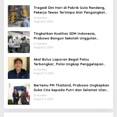
Tragedi Dini Hari di Pabrik Gula Rendeng,
Pekerja Tewas Tertimpa Alat Pengangkat
Tebu
In Konten
August 8, 2026
Tingkatkan Kualitas SDM Indonesia,
Prabowo Bangun Sekolah Unggulan
hingga Undang Universitas Terbaik Dunia
In Konten
August 6, 2026
Akal Bulus Laporan Begal Palsu
Terbongkar, Polisi Ungkap Penggelapan
Uang Perusahaan untuk Crypto
In Konten
August 5, 2026
Bertemu PM Thailand, Prabowo Ungkapkan
Duka Cita kepada Putri dan Selamat Ulang
Tahun ke Raja Thailand
In Konten
August 4, 2026