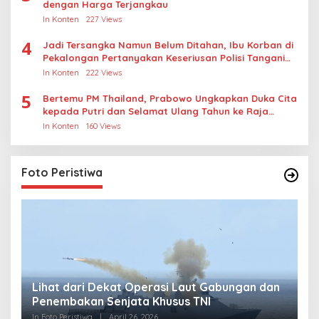
dengan Harga Terjangkau
In Konten
227 Views
4
Jadi Tersangka Namun Belum Ditahan, Ibu Korban di
Pekalongan Pertanyakan Keseriusan Polisi Tangani
Kasus Rudapksa Sampai Anaknya Hamil
In Konten
222 Views
5
Bertemu PM Thailand, Prabowo Ungkapkan Duka Cita
kepada Putri dan Selamat Ulang Tahun ke Raja
Thailand
In Konten
160 Views
Foto Peristiwa
Lihat dari Dekat Operasi Laut Gabungan dan
L
Penembakan Senjata Khusus TNI
M
R
In Foto Peristiwa
|
April 26, 2026
In 