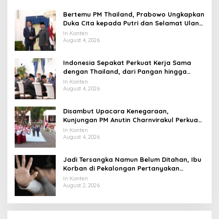
Bertemu PM Thailand, Prabowo Ungkapkan
Duka Cita kepada Putri dan Selamat Ulang
Tahun ke Raja Thailand
In Konten
August 4, 2026
Indonesia Sepakat Perkuat Kerja Sama
dengan Thailand, dari Pangan hingga
Ekonomi Digital
In Konten
August 4, 2026
Disambut Upacara Kenegaraan,
Kunjungan PM Anutin Charnvirakul Perkuat
Hubungan Indonesia-Thailand
In Konten
August 4, 2026
Jadi Tersangka Namun Belum Ditahan, Ibu
Korban di Pekalongan Pertanyakan
Keseriusan Polisi Tangani Kasus Rudapksa
In Konten
Sampai Anaknya Hamil
August 2, 2026