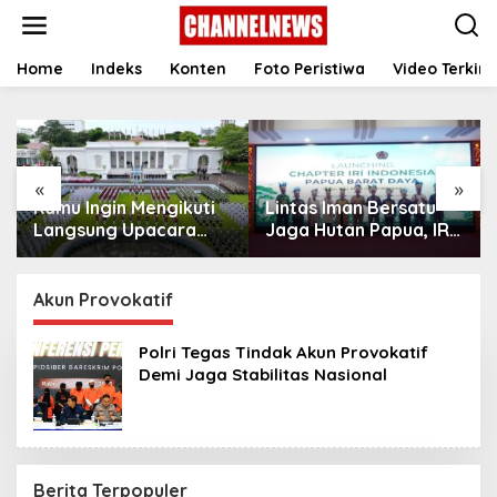
S
k
i
p
Home
Indeks
Konten
Foto Peristiwa
Video Terkini
t
o
c
o
n
«
»
t
Kamu Ingin Mengikuti
Lintas Iman Bersatu
e
n
Langsung Upacara
Jaga Hutan Papua, IRI
t
HUT Ke-81
Indonesia Resmikan
Kemerdekaan RI di
Chapter Papua Barat
Istana? Ini Link
Daya
Akun Provokatif
Pendaftaran Resminya
di Sini
Polri Tegas Tindak Akun Provokatif
Demi Jaga Stabilitas Nasional
Berita Terpopuler