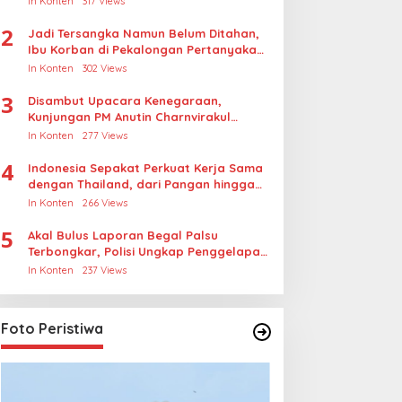
In Konten
317 Views
2
Jadi Tersangka Namun Belum Ditahan,
Ibu Korban di Pekalongan Pertanyakan
Keseriusan Polisi Tangani Kasus
In Konten
302 Views
Rudapksa Sampai Anaknya Hamil
3
Disambut Upacara Kenegaraan,
Kunjungan PM Anutin Charnvirakul
Perkuat Hubungan Indonesia-Thailand
In Konten
277 Views
4
Indonesia Sepakat Perkuat Kerja Sama
dengan Thailand, dari Pangan hingga
Ekonomi Digital
In Konten
266 Views
5
Akal Bulus Laporan Begal Palsu
Terbongkar, Polisi Ungkap Penggelapan
Uang Perusahaan untuk Crypto
In Konten
237 Views
Foto Peristiwa