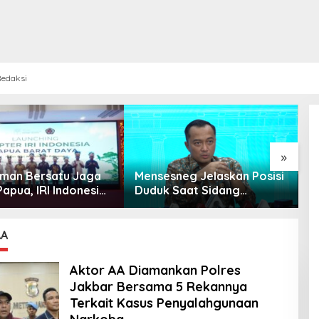
edaksi
»
 Iman Bersatu Jaga
Mensesneg Jelaskan Posisi
P
apua, IRI Indonesia
Duduk Saat Sidang
B
an Chapter Papua
Kabinet: Kebutuhan Teknis,
W
Daya
Tak Ada yang Perlu
bi
Dikhawatirkan
AA
Aktor AA Diamankan Polres
Jakbar Bersama 5 Rekannya
Terkait Kasus Penyalahgunaan