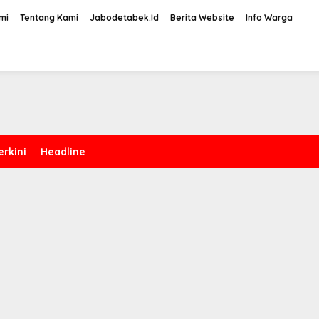
mi
Tentang Kami
Jabodetabek.Id
Berita Website
Info Warga
erkini
Headline