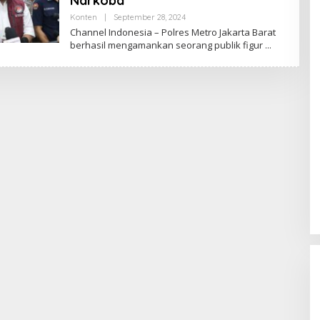
Narkoba
Konten
|
September 28, 2024
B
Y
Channel Indonesia – Polres Metro Jakarta Barat
C
berhasil mengamankan seorang publik figur
H
A
N
N
E
L
I
N
D
O
N
E
S
I
A