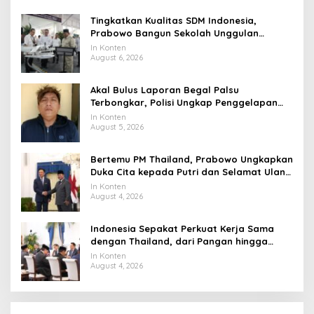
Tingkatkan Kualitas SDM Indonesia,
Prabowo Bangun Sekolah Unggulan
hingga Undang Universitas Terbaik Dunia
In Konten
August 6, 2026
Akal Bulus Laporan Begal Palsu
Terbongkar, Polisi Ungkap Penggelapan
Uang Perusahaan untuk Crypto
In Konten
August 5, 2026
Bertemu PM Thailand, Prabowo Ungkapkan
Duka Cita kepada Putri dan Selamat Ulang
Tahun ke Raja Thailand
In Konten
August 4, 2026
Indonesia Sepakat Perkuat Kerja Sama
dengan Thailand, dari Pangan hingga
Ekonomi Digital
In Konten
August 4, 2026