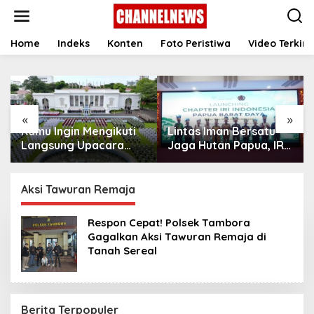
S
k
i
p
Home
Indeks
Konten
Foto Peristiwa
Video Terkini
t
o
c
o
n
«
»
t
Kamu Ingin Mengikuti
Lintas Iman Bersatu
e
n
Langsung Upacara
Jaga Hutan Papua, IRI
t
HUT Ke-81
Indonesia Resmikan
Kemerdekaan RI di
Chapter Papua Barat
Istana? Ini Link
Daya
Aksi Tawuran Remaja
Pendaftaran Resminya
di Sini
Respon Cepat! Polsek Tambora
Gagalkan Aksi Tawuran Remaja di
Tanah Sereal
Berita Terpopuler