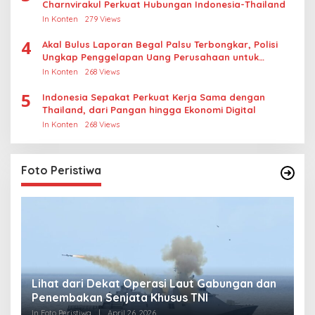
Charnvirakul Perkuat Hubungan Indonesia-Thailand
In Konten
279 Views
4
Akal Bulus Laporan Begal Palsu Terbongkar, Polisi
Ungkap Penggelapan Uang Perusahaan untuk
Crypto
In Konten
268 Views
5
Indonesia Sepakat Perkuat Kerja Sama dengan
Thailand, dari Pangan hingga Ekonomi Digital
In Konten
268 Views
Foto Peristiwa
Lihat dari Dekat Operasi Laut Gabungan dan
L
Penembakan Senjata Khusus TNI
M
R
In Foto Peristiwa
|
April 26, 2026
In 