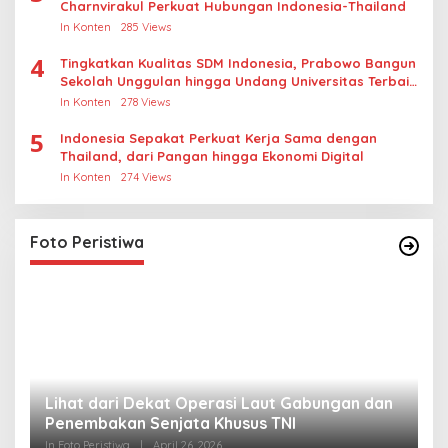
Charnvirakul Perkuat Hubungan Indonesia-Thailand
In Konten
285 Views
4
Tingkatkan Kualitas SDM Indonesia, Prabowo Bangun
Sekolah Unggulan hingga Undang Universitas Terbaik
Dunia
In Konten
278 Views
5
Indonesia Sepakat Perkuat Kerja Sama dengan
Thailand, dari Pangan hingga Ekonomi Digital
In Konten
274 Views
Foto Peristiwa
Lihat dari Dekat Operasi Laut Gabungan dan
L
Penembakan Senjata Khusus TNI
M
R
In Foto Peristiwa
|
April 26, 2026
In 