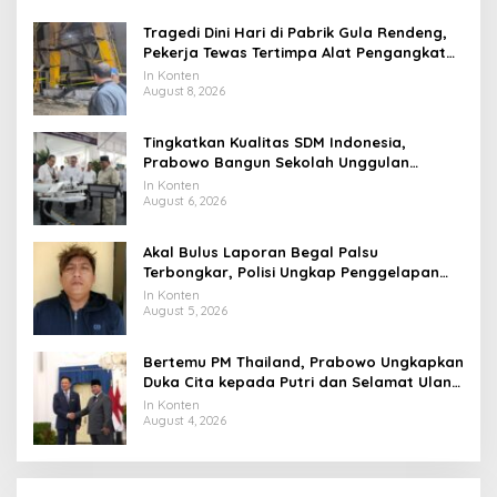
Tragedi Dini Hari di Pabrik Gula Rendeng,
Pekerja Tewas Tertimpa Alat Pengangkat
Tebu
In Konten
August 8, 2026
Tingkatkan Kualitas SDM Indonesia,
Prabowo Bangun Sekolah Unggulan
hingga Undang Universitas Terbaik Dunia
In Konten
August 6, 2026
Akal Bulus Laporan Begal Palsu
Terbongkar, Polisi Ungkap Penggelapan
Uang Perusahaan untuk Crypto
In Konten
August 5, 2026
Bertemu PM Thailand, Prabowo Ungkapkan
Duka Cita kepada Putri dan Selamat Ulang
Tahun ke Raja Thailand
In Konten
August 4, 2026