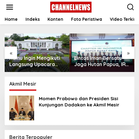
S
k
i
p
Home
Indeks
Konten
Foto Peristiwa
Video Terkini
t
o
c
o
n
«
»
t
Kamu Ingin Mengikuti
Lintas Iman Bersatu
e
n
Langsung Upacara
Jaga Hutan Papua, IRI
t
HUT Ke-81
Indonesia Resmikan
Kemerdekaan RI di
Chapter Papua Barat
Istana? Ini Link
Daya
Akmil Mesir
Pendaftaran Resminya
di Sini
Momen Prabowo dan Presiden Sisi
Kunjungan Dadakan ke Akmil Mesir
Berita Terpopuler