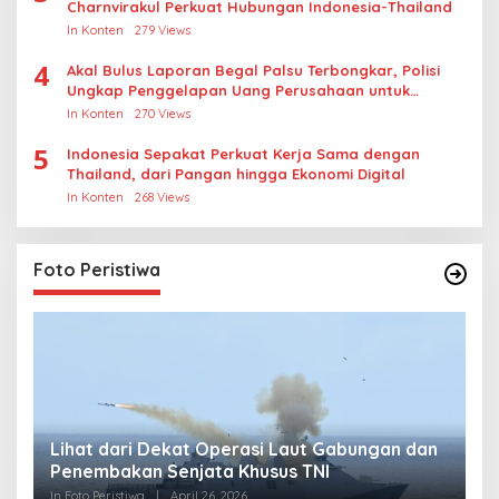
Charnvirakul Perkuat Hubungan Indonesia-Thailand
In Konten
279 Views
4
Akal Bulus Laporan Begal Palsu Terbongkar, Polisi
Ungkap Penggelapan Uang Perusahaan untuk
Crypto
In Konten
270 Views
5
Indonesia Sepakat Perkuat Kerja Sama dengan
Thailand, dari Pangan hingga Ekonomi Digital
In Konten
268 Views
Foto Peristiwa
Lihat dari Dekat Operasi Laut Gabungan dan
L
Penembakan Senjata Khusus TNI
M
R
In Foto Peristiwa
|
April 26, 2026
In 