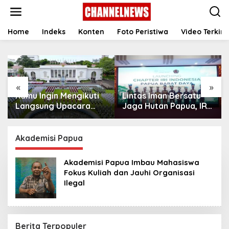
S
k
i
p
Home
Indeks
Konten
Foto Peristiwa
Video Terkini
t
o
c
o
n
«
»
t
Kamu Ingin Mengikuti
Lintas Iman Bersatu
e
n
Langsung Upacara
Jaga Hutan Papua, IRI
t
HUT Ke-81
Indonesia Resmikan
Kemerdekaan RI di
Chapter Papua Barat
Istana? Ini Link
Daya
Akademisi Papua
Pendaftaran Resminya
di Sini
Akademisi Papua Imbau Mahasiswa
Fokus Kuliah dan Jauhi Organisasi
Ilegal
Berita Terpopuler