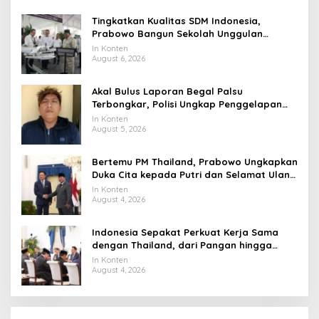
Tingkatkan Kualitas SDM Indonesia,
Prabowo Bangun Sekolah Unggulan
hingga Undang Universitas Terbaik Dunia
In Konten
August 6, 2026
Akal Bulus Laporan Begal Palsu
Terbongkar, Polisi Ungkap Penggelapan
Uang Perusahaan untuk Crypto
In Konten
August 5, 2026
Bertemu PM Thailand, Prabowo Ungkapkan
Duka Cita kepada Putri dan Selamat Ulang
Tahun ke Raja Thailand
In Konten
August 4, 2026
Indonesia Sepakat Perkuat Kerja Sama
dengan Thailand, dari Pangan hingga
Ekonomi Digital
In Konten
August 4, 2026