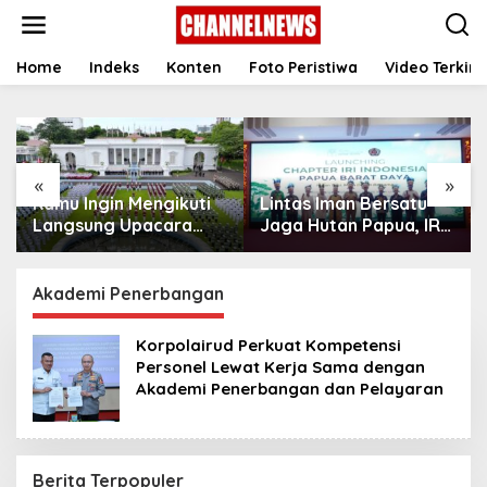
S
k
i
p
Home
Indeks
Konten
Foto Peristiwa
Video Terkini
t
o
c
o
n
«
»
t
Kamu Ingin Mengikuti
Lintas Iman Bersatu
e
n
Langsung Upacara
Jaga Hutan Papua, IRI
t
HUT Ke-81
Indonesia Resmikan
Kemerdekaan RI di
Chapter Papua Barat
Istana? Ini Link
Daya
Akademi Penerbangan
Pendaftaran Resminya
di Sini
Korpolairud Perkuat Kompetensi
Personel Lewat Kerja Sama dengan
Akademi Penerbangan dan Pelayaran
Berita Terpopuler