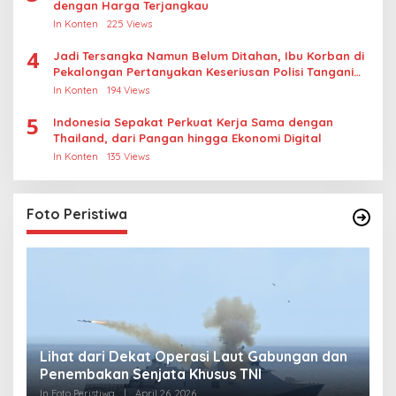
dengan Harga Terjangkau
In Konten
225 Views
4
Jadi Tersangka Namun Belum Ditahan, Ibu Korban di
Pekalongan Pertanyakan Keseriusan Polisi Tangani
Kasus Rudapksa Sampai Anaknya Hamil
In Konten
194 Views
5
Indonesia Sepakat Perkuat Kerja Sama dengan
Thailand, dari Pangan hingga Ekonomi Digital
In Konten
135 Views
Foto Peristiwa
Lihat dari Dekat Operasi Laut Gabungan dan
L
Penembakan Senjata Khusus TNI
M
R
In Foto Peristiwa
|
April 26, 2026
In 