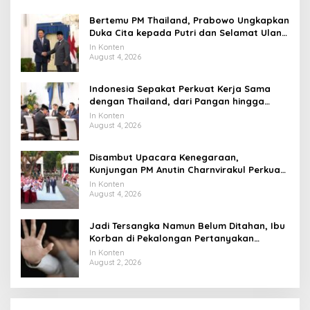
Bertemu PM Thailand, Prabowo Ungkapkan
Duka Cita kepada Putri dan Selamat Ulang
Tahun ke Raja Thailand
In Konten
August 4, 2026
Indonesia Sepakat Perkuat Kerja Sama
dengan Thailand, dari Pangan hingga
Ekonomi Digital
In Konten
August 4, 2026
Disambut Upacara Kenegaraan,
Kunjungan PM Anutin Charnvirakul Perkuat
Hubungan Indonesia-Thailand
In Konten
August 4, 2026
Jadi Tersangka Namun Belum Ditahan, Ibu
Korban di Pekalongan Pertanyakan
Keseriusan Polisi Tangani Kasus Rudapksa
In Konten
Sampai Anaknya Hamil
August 2, 2026