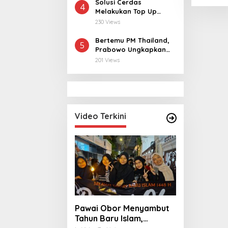
Warga
Solusi Cerdas
4
Melakukan Top Up
MLBB dan MCGG
230 Views
dengan Harga
Terjangkau
Bertemu PM Thailand,
5
Prabowo Ungkapkan
Duka Cita kepada Putri
201 Views
dan Selamat Ulang
Tahun ke Raja Thailand
Video Terkini
Pawai Obor Menyambut
Tahun Baru Islam,