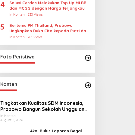
4
Solusi Cerdas Melakukan Top Up MLBB
dan MCGG dengan Harga Terjangkau
In Konten
230 Views
5
Bertemu PM Thailand, Prabowo
Ungkapkan Duka Cita kepada Putri dan
Selamat Ulang Tahun ke Raja Thailand
In Konten
201 Views
Foto Peristiwa
Konten
Tingkatkan Kualitas SDM Indonesia,
Prabowo Bangun Sekolah Unggulan
hingga Undang Universitas Terbaik
In Konten
August 6, 2026
Dunia
Akal Bulus Laporan Begal