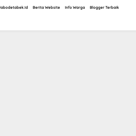
Jabodetabek.Id
Berita Website
Info Warga
Blogger Terbaik