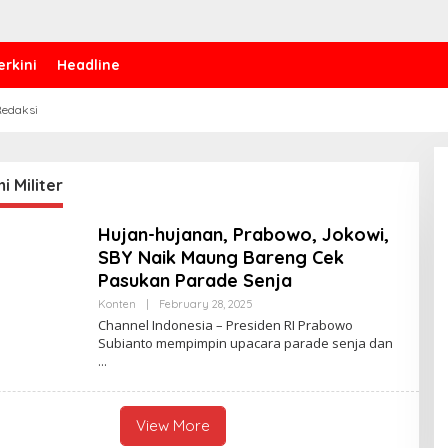
erkini
Headline
edaksi
 Militer
Hujan-hujanan, Prabowo, Jokowi,
SBY Naik Maung Bareng Cek
Pasukan Parade Senja
Konten
|
February 28, 2025
B
Y
Channel Indonesia – Presiden RI Prabowo
C
Subianto mempimpin upacara parade senja dan
H
A
N
N
E
L
View More
I
N