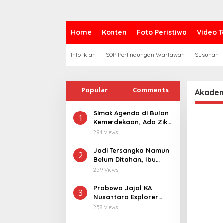
Home
Konten
Foto Peristiwa
Video T
Info Iklan
SOP Perlindungan Wartawan
Susunan R
Popular
Comments
Akademi
Simak Agenda di Bulan
1
Kemerdekaan, Ada Zikir
Bersama Hingga
294 Views
Merdeka Run
Jadi Tersangka Namun
2
Belum Ditahan, Ibu
Korban di Pekalongan
259 Views
Pertanyakan
Keseriusan Polisi
Prabowo Jajal KA
3
Tangani Kasus
Nusantara Explorer
Rudapksa Sampai
dari Batang ke
258 Views
Anaknya Hamil
Jakarta, Sapa Hangat