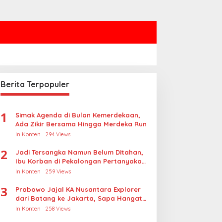
Berita Terpopuler
1
Simak Agenda di Bulan Kemerdekaan,
Ada Zikir Bersama Hingga Merdeka Run
In Konten
294 Views
2
Jadi Tersangka Namun Belum Ditahan,
Ibu Korban di Pekalongan Pertanyakan
Keseriusan Polisi Tangani Kasus
In Konten
259 Views
Rudapksa Sampai Anaknya Hamil
3
Prabowo Jajal KA Nusantara Explorer
dari Batang ke Jakarta, Sapa Hangat
Warga
In Konten
258 Views