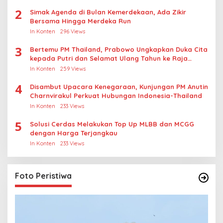
2
Simak Agenda di Bulan Kemerdekaan, Ada Zikir
Bersama Hingga Merdeka Run
In Konten
296 Views
3
Bertemu PM Thailand, Prabowo Ungkapkan Duka Cita
kepada Putri dan Selamat Ulang Tahun ke Raja
Thailand
In Konten
259 Views
4
Disambut Upacara Kenegaraan, Kunjungan PM Anutin
Charnvirakul Perkuat Hubungan Indonesia-Thailand
In Konten
233 Views
5
Solusi Cerdas Melakukan Top Up MLBB dan MCGG
dengan Harga Terjangkau
In Konten
233 Views
Foto Peristiwa