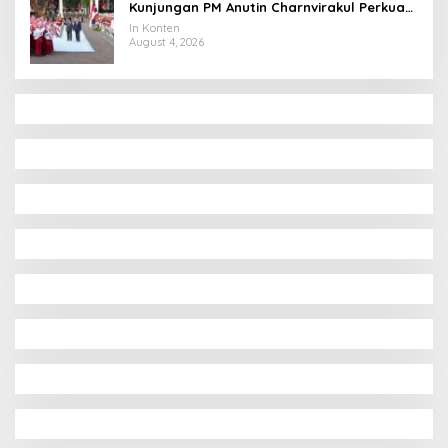
Kunjungan PM Anutin Charnvirakul Perkuat
Hubungan Indonesia-Thailand
In Konten
August 4, 2026