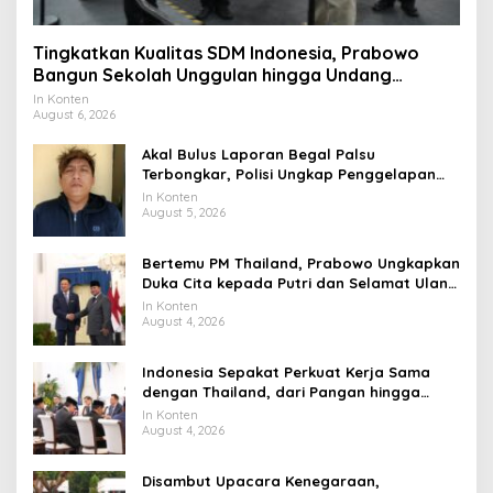
Tingkatkan Kualitas SDM Indonesia, Prabowo
Bangun Sekolah Unggulan hingga Undang
Universitas Terbaik Dunia
In Konten
August 6, 2026
Akal Bulus Laporan Begal Palsu
Terbongkar, Polisi Ungkap Penggelapan
Uang Perusahaan untuk Crypto
In Konten
August 5, 2026
Bertemu PM Thailand, Prabowo Ungkapkan
Duka Cita kepada Putri dan Selamat Ulang
Tahun ke Raja Thailand
In Konten
August 4, 2026
Indonesia Sepakat Perkuat Kerja Sama
dengan Thailand, dari Pangan hingga
Ekonomi Digital
In Konten
August 4, 2026
Disambut Upacara Kenegaraan,