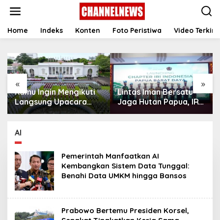
S
k
i
p
Home
Indeks
Konten
Foto Peristiwa
Video Terkini
t
o
c
o
n
«
»
t
Kamu Ingin Mengikuti
Lintas Iman Bersatu
e
n
Langsung Upacara
Jaga Hutan Papua, IRI
t
HUT Ke-81
Indonesia Resmikan
Kemerdekaan RI di
Chapter Papua Barat
Istana? Ini Link
Daya
AI
Pendaftaran Resminya
di Sini
Pemerintah Manfaatkan AI
Kembangkan Sistem Data Tunggal:
Benahi Data UMKM hingga Bansos
Prabowo Bertemu Presiden Korsel,