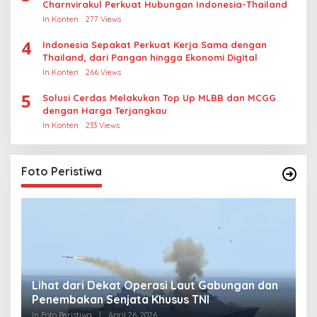
Charnvirakul Perkuat Hubungan Indonesia-Thailand
In Konten
277 Views
4
Indonesia Sepakat Perkuat Kerja Sama dengan
Thailand, dari Pangan hingga Ekonomi Digital
In Konten
266 Views
5
Solusi Cerdas Melakukan Top Up MLBB dan MCGG
dengan Harga Terjangkau
In Konten
233 Views
Foto Peristiwa
Lihat dari Dekat Operasi Laut Gabungan dan
L
Penembakan Senjata Khusus TNI
M
R
In Foto Peristiwa
|
April 26, 2026
In 