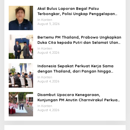
Akal Bulus Laporan Begal Palsu
Terbongkar, Polisi Ungkap Penggelapan
Uang Perusahaan untuk Crypto
In Konten
August 5, 2026
Bertemu PM Thailand, Prabowo Ungkapkan
Duka Cita kepada Putri dan Selamat Ulang
Tahun ke Raja Thailand
In Konten
August 4, 2026
Indonesia Sepakat Perkuat Kerja Sama
dengan Thailand, dari Pangan hingga
Ekonomi Digital
In Konten
August 4, 2026
Disambut Upacara Kenegaraan,
Kunjungan PM Anutin Charnvirakul Perkuat
Hubungan Indonesia-Thailand
In Konten
August 4, 2026