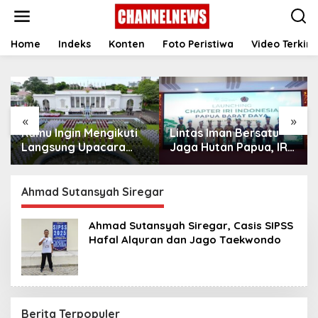
S
k
i
p
Home
Indeks
Konten
Foto Peristiwa
Video Terkini
t
o
c
o
n
«
»
t
Kamu Ingin Mengikuti
Lintas Iman Bersatu
e
n
Langsung Upacara
Jaga Hutan Papua, IRI
t
HUT Ke-81
Indonesia Resmikan
Kemerdekaan RI di
Chapter Papua Barat
Istana? Ini Link
Daya
Ahmad Sutansyah Siregar
Pendaftaran Resminya
di Sini
Ahmad Sutansyah Siregar, Casis SIPSS
Hafal Alquran dan Jago Taekwondo
Berita Terpopuler