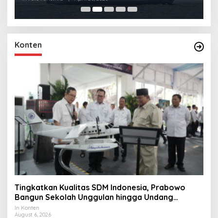
Konten
Tingkatkan Kualitas SDM Indonesia, Prabowo
Bangun Sekolah Unggulan hingga Undang
Universitas Terbaik Dunia
In Konten
August 6, 2026