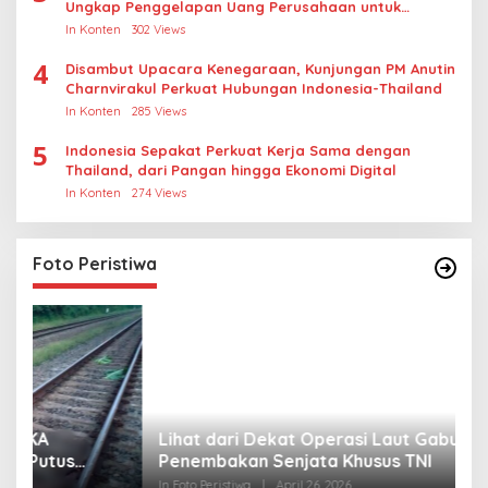
Ungkap Penggelapan Uang Perusahaan untuk
Crypto
In Konten
302 Views
4
Disambut Upacara Kenegaraan, Kunjungan PM Anutin
Charnvirakul Perkuat Hubungan Indonesia-Thailand
In Konten
285 Views
5
Indonesia Sepakat Perkuat Kerja Sama dengan
Thailand, dari Pangan hingga Ekonomi Digital
In Konten
274 Views
Foto Peristiwa
Lihat dari Dekat Operasi Laut Gabungan dan
L
Penembakan Senjata Khusus TNI
M
R
In Foto Peristiwa
|
April 26, 2026
In 