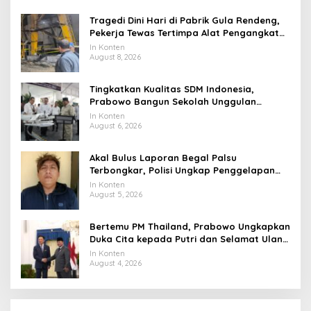
Tragedi Dini Hari di Pabrik Gula Rendeng,
Pekerja Tewas Tertimpa Alat Pengangkat
Tebu
In Konten
August 8, 2026
Tingkatkan Kualitas SDM Indonesia,
Prabowo Bangun Sekolah Unggulan
hingga Undang Universitas Terbaik Dunia
In Konten
August 6, 2026
Akal Bulus Laporan Begal Palsu
Terbongkar, Polisi Ungkap Penggelapan
Uang Perusahaan untuk Crypto
In Konten
August 5, 2026
Bertemu PM Thailand, Prabowo Ungkapkan
Duka Cita kepada Putri dan Selamat Ulang
Tahun ke Raja Thailand
In Konten
August 4, 2026