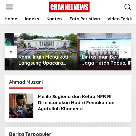
S
k
i
p
Home
Indeks
Konten
Foto Peristiwa
Video Terkini
t
o
c
o
n
«
»
t
Kamu Ingin Mengikuti
Lintas Iman Bersatu
e
n
Langsung Upacara
Jaga Hutan Papua, IRI
t
HUT Ke-81
Indonesia Resmikan
Kemerdekaan RI di
Chapter Papua Barat
Istana? Ini Link
Daya
Ahmad Muzani
Pendaftaran Resminya
di Sini
Menlu Sugiono dan Ketua MPR RI
Direncanakan Hadiri Pemakaman
Ayatollah Khamenei
Berita Terpopuler