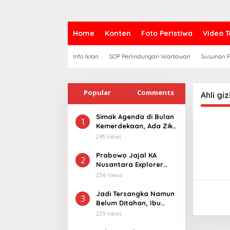
Home
Konten
Foto Peristiwa
Video T
Info Iklan
SOP Perlindungan Wartawan
Susunan R
Popular
Comments
Ahli giz
Simak Agenda di Bulan
1
Kemerdekaan, Ada Zikir
Bersama Hingga
293 Views
Merdeka Run
Prabowo Jajal KA
2
Nusantara Explorer
dari Batang ke
256 Views
Jakarta, Sapa Hangat
Warga
Jadi Tersangka Namun
3
Belum Ditahan, Ibu
Korban di Pekalongan
229 Views
Pertanyakan