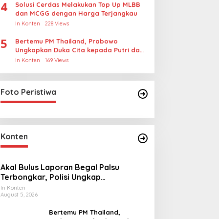
4
Solusi Cerdas Melakukan Top Up MLBB
dan MCGG dengan Harga Terjangkau
In Konten
228 Views
5
Bertemu PM Thailand, Prabowo
Ungkapkan Duka Cita kepada Putri dan
Selamat Ulang Tahun ke Raja Thailand
In Konten
169 Views
Foto Peristiwa
Konten
Akal Bulus Laporan Begal Palsu
Terbongkar, Polisi Ungkap
Penggelapan Uang Perusahaan untuk
In Konten
August 5, 2026
Crypto
Bertemu PM Thailand,