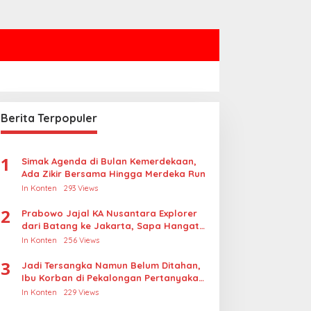
Berita Terpopuler
1
Simak Agenda di Bulan Kemerdekaan,
Ada Zikir Bersama Hingga Merdeka Run
In Konten
293 Views
2
Prabowo Jajal KA Nusantara Explorer
dari Batang ke Jakarta, Sapa Hangat
Warga
In Konten
256 Views
3
Jadi Tersangka Namun Belum Ditahan,
Ibu Korban di Pekalongan Pertanyakan
Keseriusan Polisi Tangani Kasus
In Konten
229 Views
Rudapksa Sampai Anaknya Hamil