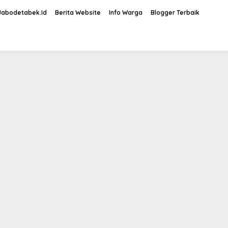
Jabodetabek.Id
Berita Website
Info Warga
Blogger Terbaik