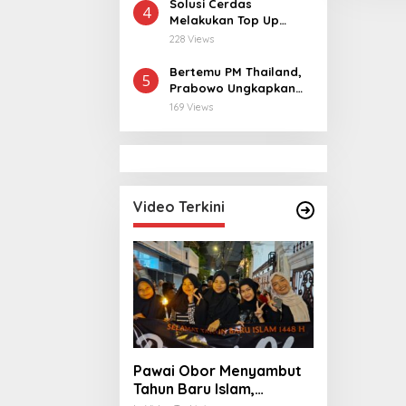
Keseriusan Polisi
Solusi Cerdas
4
Tangani Kasus
Melakukan Top Up
Rudapksa Sampai
MLBB dan MCGG
228 Views
Anaknya Hamil
dengan Harga
Terjangkau
Bertemu PM Thailand,
5
Prabowo Ungkapkan
Duka Cita kepada Putri
169 Views
dan Selamat Ulang
Tahun ke Raja Thailand
Video Terkini
Pawai Obor Menyambut
Tahun Baru Islam,