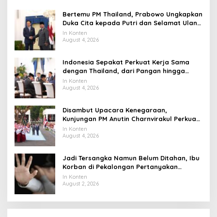
Bertemu PM Thailand, Prabowo Ungkapkan
Duka Cita kepada Putri dan Selamat Ulang
Tahun ke Raja Thailand
In Konten
August 4, 2026
Indonesia Sepakat Perkuat Kerja Sama
dengan Thailand, dari Pangan hingga
Ekonomi Digital
In Konten
August 4, 2026
Disambut Upacara Kenegaraan,
Kunjungan PM Anutin Charnvirakul Perkuat
Hubungan Indonesia-Thailand
In Konten
August 4, 2026
Jadi Tersangka Namun Belum Ditahan, Ibu
Korban di Pekalongan Pertanyakan
Keseriusan Polisi Tangani Kasus Rudapksa
In Konten
Sampai Anaknya Hamil
August 2, 2026