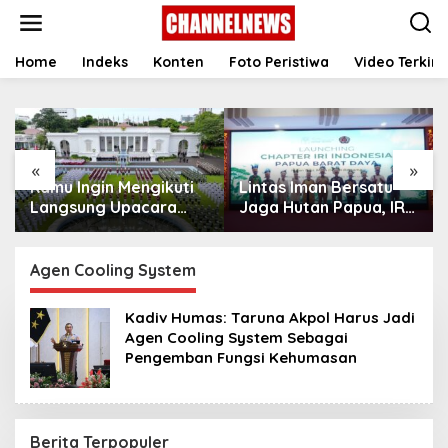
S
k
i
p
Home
Indeks
Konten
Foto Peristiwa
Video Terkini
t
o
c
o
n
«
»
t
Kamu Ingin Mengikuti
Lintas Iman Bersatu
e
n
Langsung Upacara
Jaga Hutan Papua, IRI
t
HUT Ke-81
Indonesia Resmikan
Kemerdekaan RI di
Chapter Papua Barat
Istana? Ini Link
Daya
Agen Cooling System
Pendaftaran Resminya
di Sini
Kadiv Humas: Taruna Akpol Harus Jadi
Agen Cooling System Sebagai
Pengemban Fungsi Kehumasan
Berita Terpopuler