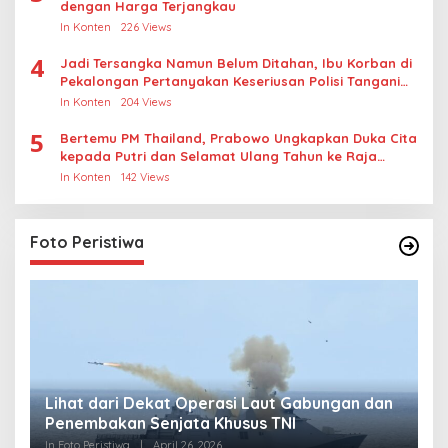
dengan Harga Terjangkau
In Konten
226 Views
4
Jadi Tersangka Namun Belum Ditahan, Ibu Korban di
Pekalongan Pertanyakan Keseriusan Polisi Tangani
Kasus Rudapksa Sampai Anaknya Hamil
In Konten
204 Views
5
Bertemu PM Thailand, Prabowo Ungkapkan Duka Cita
kepada Putri dan Selamat Ulang Tahun ke Raja
Thailand
In Konten
142 Views
Foto Peristiwa
Lihat dari Dekat Operasi Laut Gabungan dan
L
Penembakan Senjata Khusus TNI
M
R
In Foto Peristiwa
|
April 26, 2026
In 