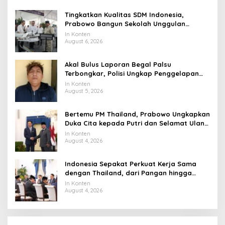
Tingkatkan Kualitas SDM Indonesia,
Prabowo Bangun Sekolah Unggulan
hingga Undang Universitas Terbaik Dunia
In Konten
August 6, 2026
Akal Bulus Laporan Begal Palsu
Terbongkar, Polisi Ungkap Penggelapan
Uang Perusahaan untuk Crypto
In Konten
August 5, 2026
Bertemu PM Thailand, Prabowo Ungkapkan
Duka Cita kepada Putri dan Selamat Ulang
Tahun ke Raja Thailand
In Konten
August 4, 2026
Indonesia Sepakat Perkuat Kerja Sama
dengan Thailand, dari Pangan hingga
Ekonomi Digital
In Konten
August 4, 2026