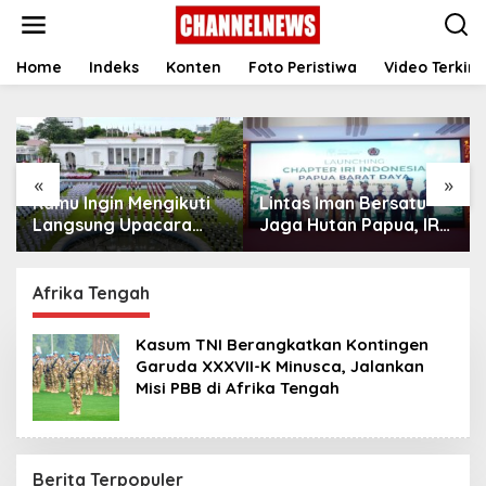
S
k
i
p
Home
Indeks
Konten
Foto Peristiwa
Video Terkini
t
o
c
o
n
«
»
t
Kamu Ingin Mengikuti
Lintas Iman Bersatu
e
n
Langsung Upacara
Jaga Hutan Papua, IRI
t
HUT Ke-81
Indonesia Resmikan
Kemerdekaan RI di
Chapter Papua Barat
Istana? Ini Link
Daya
Afrika Tengah
Pendaftaran Resminya
di Sini
Kasum TNI Berangkatkan Kontingen
Garuda XXXVII-K Minusca, Jalankan
Misi PBB di Afrika Tengah
Berita Terpopuler