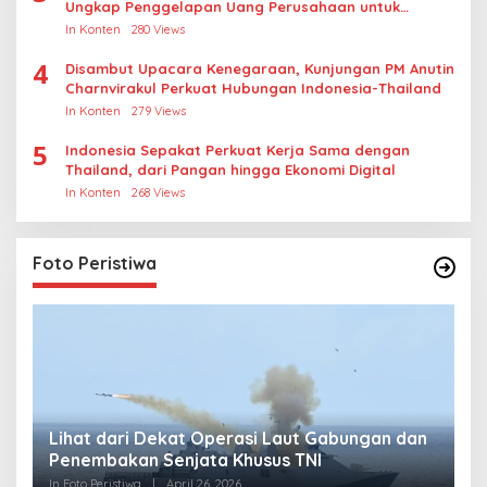
Ungkap Penggelapan Uang Perusahaan untuk
Crypto
In Konten
280 Views
4
Disambut Upacara Kenegaraan, Kunjungan PM Anutin
Charnvirakul Perkuat Hubungan Indonesia-Thailand
In Konten
279 Views
5
Indonesia Sepakat Perkuat Kerja Sama dengan
Thailand, dari Pangan hingga Ekonomi Digital
In Konten
268 Views
Foto Peristiwa
Lihat dari Dekat Operasi Laut Gabungan dan
L
Penembakan Senjata Khusus TNI
M
R
In Foto Peristiwa
|
April 26, 2026
In 