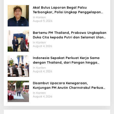
Akal Bulus Laporan Begal Palsu
Terbongkar, Polisi Ungkap Penggelapan
Uang Perusahaan untuk Crypto
In Konten
August 5, 2026
Bertemu PM Thailand, Prabowo Ungkapkan
Duka Cita kepada Putri dan Selamat Ulang
Tahun ke Raja Thailand
In Konten
August 4, 2026
Indonesia Sepakat Perkuat Kerja Sama
dengan Thailand, dari Pangan hingga
Ekonomi Digital
In Konten
August 4, 2026
Disambut Upacara Kenegaraan,
Kunjungan PM Anutin Charnvirakul Perkuat
Hubungan Indonesia-Thailand
In Konten
August 4, 2026