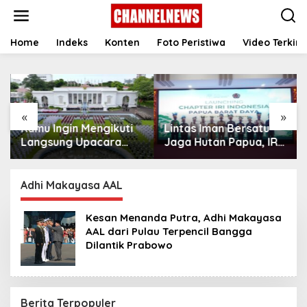
S
k
i
p
Home
Indeks
Konten
Foto Peristiwa
Video Terkini
t
o
c
o
n
«
»
t
Kamu Ingin Mengikuti
Lintas Iman Bersatu
e
n
Langsung Upacara
Jaga Hutan Papua, IRI
t
HUT Ke-81
Indonesia Resmikan
Kemerdekaan RI di
Chapter Papua Barat
Istana? Ini Link
Daya
Adhi Makayasa AAL
Pendaftaran Resminya
di Sini
Kesan Menanda Putra, Adhi Makayasa
AAL dari Pulau Terpencil Bangga
Dilantik Prabowo
Berita Terpopuler