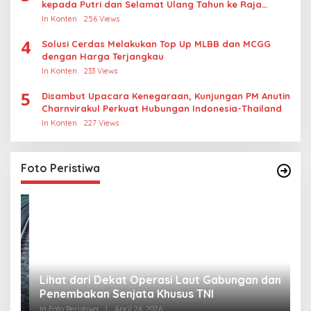
kepada Putri dan Selamat Ulang Tahun ke Raja
Thailand
In Konten
256 Views
4
Solusi Cerdas Melakukan Top Up MLBB dan MCGG
dengan Harga Terjangkau
In Konten
233 Views
5
Disambut Upacara Kenegaraan, Kunjungan PM Anutin
Charnvirakul Perkuat Hubungan Indonesia-Thailand
In Konten
227 Views
Foto Peristiwa
Lihat dari Dekat Operasi Laut Gabungan dan
L
Penembakan Senjata Khusus TNI
M
R
In Foto Peristiwa
|
April 26, 2026
In 