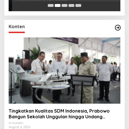
Konten
Tingkatkan Kualitas SDM Indonesia, Prabowo
Bangun Sekolah Unggulan hingga Undang
Universitas Terbaik Dunia
In Konten
August 6, 2026