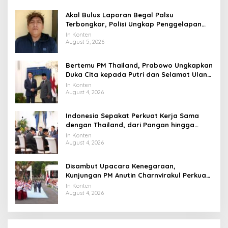
Akal Bulus Laporan Begal Palsu
Terbongkar, Polisi Ungkap Penggelapan
Uang Perusahaan untuk Crypto
In Konten
August 5, 2026
Bertemu PM Thailand, Prabowo Ungkapkan
Duka Cita kepada Putri dan Selamat Ulang
Tahun ke Raja Thailand
In Konten
August 4, 2026
Indonesia Sepakat Perkuat Kerja Sama
dengan Thailand, dari Pangan hingga
Ekonomi Digital
In Konten
August 4, 2026
Disambut Upacara Kenegaraan,
Kunjungan PM Anutin Charnvirakul Perkuat
Hubungan Indonesia-Thailand
In Konten
August 4, 2026