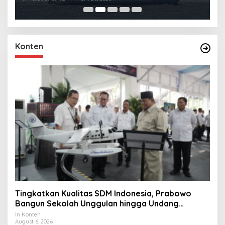
Konten
Tingkatkan Kualitas SDM Indonesia, Prabowo
Bangun Sekolah Unggulan hingga Undang
Universitas Terbaik Dunia
In Konten
August 6, 2026