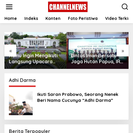
S
k
i
p
Home
Indeks
Konten
Foto Peristiwa
Video Terkini
t
o
c
o
n
«
»
t
Kamu Ingin Mengikuti
Lintas Iman Bersatu
e
n
Langsung Upacara
Jaga Hutan Papua, IRI
t
HUT Ke-81
Indonesia Resmikan
Kemerdekaan RI di
Chapter Papua Barat
Istana? Ini Link
Daya
Adhi Darma
Pendaftaran Resminya
di Sini
Ikuti Saran Prabowo, Seorang Nenek
Beri Nama Cucunya “Adhi Darma”
Berita Terpopuler