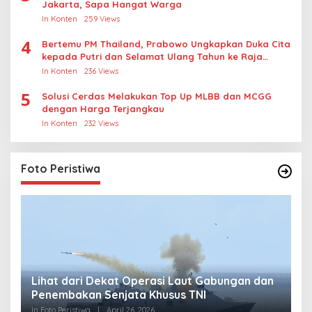
Jakarta, Sapa Hangat Warga
In Konten
259 Views
4
Bertemu PM Thailand, Prabowo Ungkapkan Duka Cita
kepada Putri dan Selamat Ulang Tahun ke Raja
Thailand
In Konten
236 Views
5
Solusi Cerdas Melakukan Top Up MLBB dan MCGG
dengan Harga Terjangkau
In Konten
232 Views
Foto Peristiwa
Lihat dari Dekat Operasi Laut Gabungan dan
L
Penembakan Senjata Khusus TNI
M
R
In Foto Peristiwa
|
April 26, 2026
In 