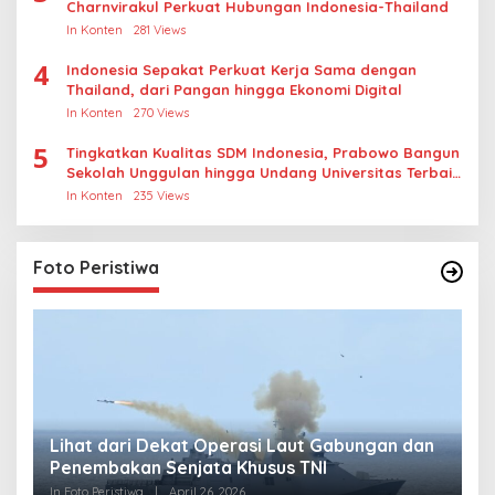
Charnvirakul Perkuat Hubungan Indonesia-Thailand
In Konten
281 Views
4
Indonesia Sepakat Perkuat Kerja Sama dengan
Thailand, dari Pangan hingga Ekonomi Digital
In Konten
270 Views
5
Tingkatkan Kualitas SDM Indonesia, Prabowo Bangun
Sekolah Unggulan hingga Undang Universitas Terbaik
Dunia
In Konten
235 Views
Foto Peristiwa
Lihat dari Dekat Operasi Laut Gabungan dan
L
Penembakan Senjata Khusus TNI
M
R
In Foto Peristiwa
|
April 26, 2026
In 