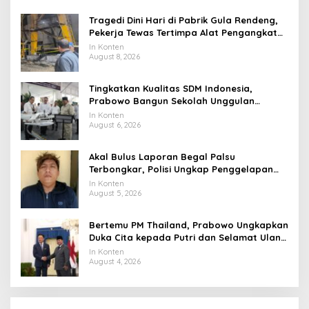
Tragedi Dini Hari di Pabrik Gula Rendeng,
Pekerja Tewas Tertimpa Alat Pengangkat
Tebu
In Konten
August 8, 2026
Tingkatkan Kualitas SDM Indonesia,
Prabowo Bangun Sekolah Unggulan
hingga Undang Universitas Terbaik Dunia
In Konten
August 6, 2026
Akal Bulus Laporan Begal Palsu
Terbongkar, Polisi Ungkap Penggelapan
Uang Perusahaan untuk Crypto
In Konten
August 5, 2026
Bertemu PM Thailand, Prabowo Ungkapkan
Duka Cita kepada Putri dan Selamat Ulang
Tahun ke Raja Thailand
In Konten
August 4, 2026