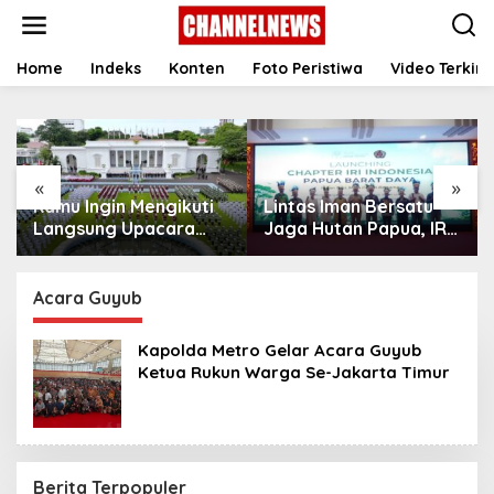
S
k
i
p
Home
Indeks
Konten
Foto Peristiwa
Video Terkini
t
o
c
o
n
«
»
t
Kamu Ingin Mengikuti
Lintas Iman Bersatu
e
n
Langsung Upacara
Jaga Hutan Papua, IRI
t
HUT Ke-81
Indonesia Resmikan
Kemerdekaan RI di
Chapter Papua Barat
Istana? Ini Link
Daya
Acara Guyub
Pendaftaran Resminya
di Sini
Kapolda Metro Gelar Acara Guyub
Ketua Rukun Warga Se-Jakarta Timur
Berita Terpopuler