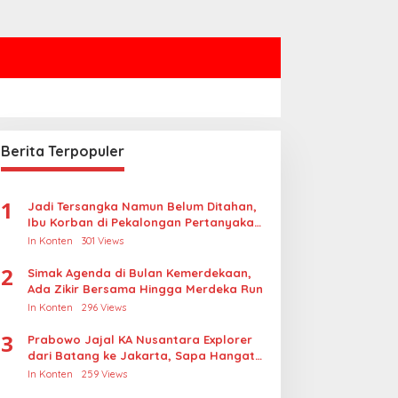
Berita Terpopuler
1
Jadi Tersangka Namun Belum Ditahan,
Ibu Korban di Pekalongan Pertanyakan
Keseriusan Polisi Tangani Kasus
In Konten
301 Views
Rudapksa Sampai Anaknya Hamil
2
Simak Agenda di Bulan Kemerdekaan,
Ada Zikir Bersama Hingga Merdeka Run
In Konten
296 Views
3
Prabowo Jajal KA Nusantara Explorer
dari Batang ke Jakarta, Sapa Hangat
Warga
In Konten
259 Views