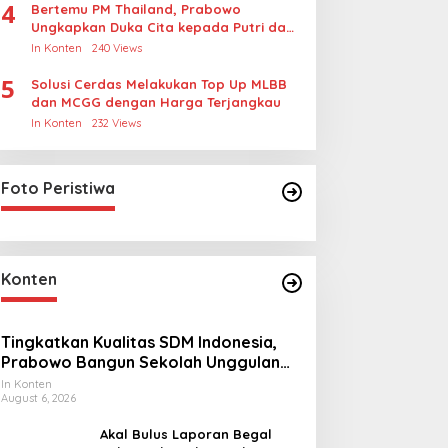
4
Bertemu PM Thailand, Prabowo
Ungkapkan Duka Cita kepada Putri dan
Selamat Ulang Tahun ke Raja Thailand
In Konten
240 Views
5
Solusi Cerdas Melakukan Top Up MLBB
dan MCGG dengan Harga Terjangkau
In Konten
232 Views
Foto Peristiwa
Konten
Tingkatkan Kualitas SDM Indonesia,
Prabowo Bangun Sekolah Unggulan
hingga Undang Universitas Terbaik
In Konten
August 6, 2026
Dunia
Akal Bulus Laporan Begal