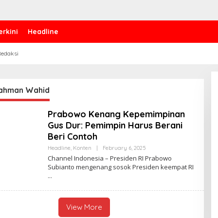
erkini
Headline
edaksi
ahman Wahid
Prabowo Kenang Kepemimpinan
Gus Dur: Pemimpin Harus Berani
Beri Contoh
Headline
,
Konten
|
February 6, 2025
B
Y
Channel Indonesia – Presiden RI Prabowo
C
Subianto mengenang sosok Presiden keempat RI
H
A
N
N
E
L
View More
I
N