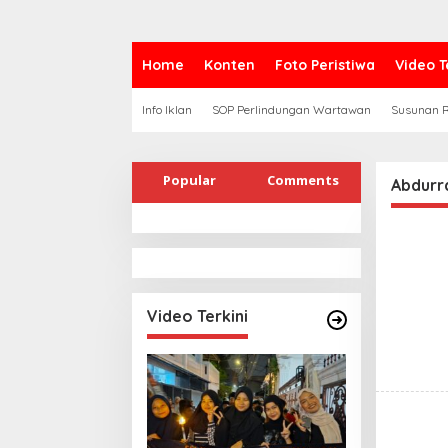
Home
Konten
Foto Peristiwa
Video T
Info Iklan
SOP Perlindungan Wartawan
Susunan R
Popular
Comments
Abdurr
Video Terkini