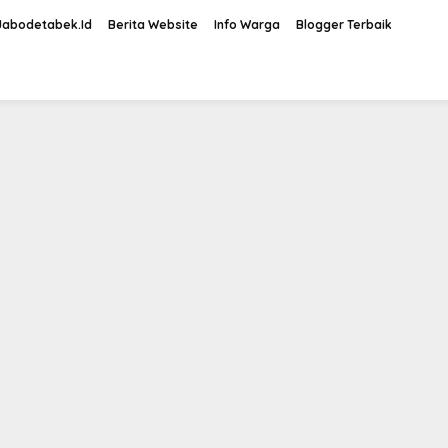
Jabodetabek.Id
Berita Website
Info Warga
Blogger Terbaik