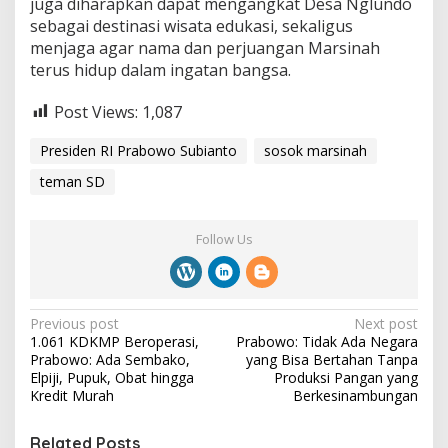
juga diharapkan dapat mengangkat Desa Nglundo
sebagai destinasi wisata edukasi, sekaligus
menjaga agar nama dan perjuangan Marsinah
terus hidup dalam ingatan bangsa.
Post Views:
1,087
Presiden RI Prabowo Subianto
sosok marsinah
teman SD
Follow Us
P
Previous post
Next post
1.061 KDKMP Beroperasi,
Prabowo: Tidak Ada Negara
o
Prabowo: Ada Sembako,
yang Bisa Bertahan Tanpa
s
Elpiji, Pupuk, Obat hingga
Produksi Pangan yang
Kredit Murah
Berkesinambungan
t
n
Related Posts