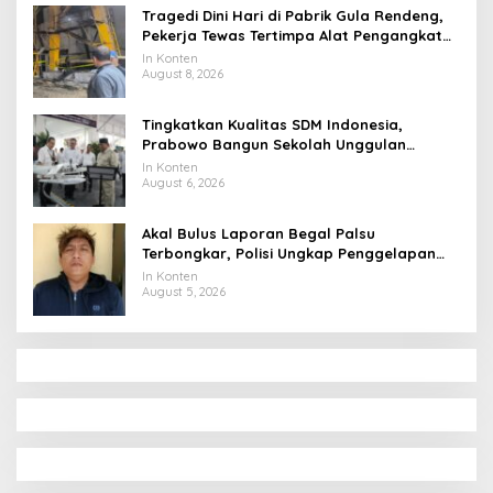
Tragedi Dini Hari di Pabrik Gula Rendeng,
Pekerja Tewas Tertimpa Alat Pengangkat
Tebu
In Konten
August 8, 2026
Tingkatkan Kualitas SDM Indonesia,
Prabowo Bangun Sekolah Unggulan
hingga Undang Universitas Terbaik Dunia
In Konten
August 6, 2026
Akal Bulus Laporan Begal Palsu
Terbongkar, Polisi Ungkap Penggelapan
Uang Perusahaan untuk Crypto
In Konten
August 5, 2026