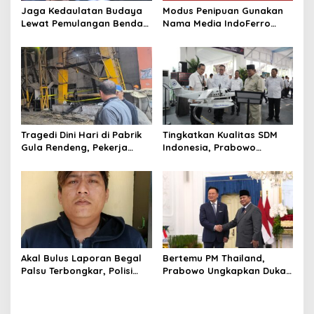
Jaga Kedaulatan Budaya
Modus Penipuan Gunakan
Lewat Pemulangan Benda
Nama Media IndoFerro
Leluhur Indonesia
untuk Tujuan Kejahatan,
Waspadalah!
Tragedi Dini Hari di Pabrik
Tingkatkan Kualitas SDM
Gula Rendeng, Pekerja
Indonesia, Prabowo
Tewas Tertimpa Alat
Bangun Sekolah Unggulan
Pengangkat Tebu
hingga Undang Universitas
Terbaik Dunia
Akal Bulus Laporan Begal
Bertemu PM Thailand,
Palsu Terbongkar, Polisi
Prabowo Ungkapkan Duka
Ungkap Penggelapan Uang
Cita kepada Putri dan
Perusahaan untuk Crypto
Selamat Ulang Tahun ke
Raja Thailand