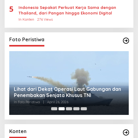
5
Indonesia Sepakat Perkuat Kerja Sama dengan
Thailand, dari Pangan hingga Ekonomi Digital
In Konten
276 Views
Foto Peristiwa
Lihat dari Dekat Operasi Laut Gabungan dan
L
Penembakan Senjata Khusus TNI
M
R
In Foto Peristiwa
|
April 26, 2026
In 
Konten