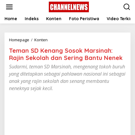
S
k
i
p
Home
Indeks
Konten
Foto Peristiwa
Video Terkini
t
o
c
Homepage
/
Konten
T
o
e
n
Teman SD Kenang Sosok Marsinah:
m
t
a
e
Rajin Sekolah dan Sering Bantu Nenek
n
n
Sudarmi, teman SD Marsinah, mengenang tokoh buruh
S
t
D
yang ditetapkan sebagai pahlawan nasional ini sebagai
K
anak yang rajin sekolah dan senang membantu
e
neneknya sejak kecil.
n
a
n
g
S
o
s
o
k