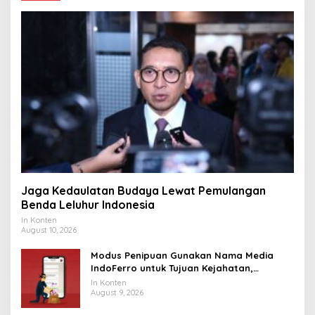
Jaga Kedaulatan Budaya Lewat Pemulangan
Benda Leluhur Indonesia
In Konten
August 10, 2026
Modus Penipuan Gunakan Nama Media
IndoFerro untuk Tujuan Kejahatan,
Waspadalah!
In Konten
August 9, 2026