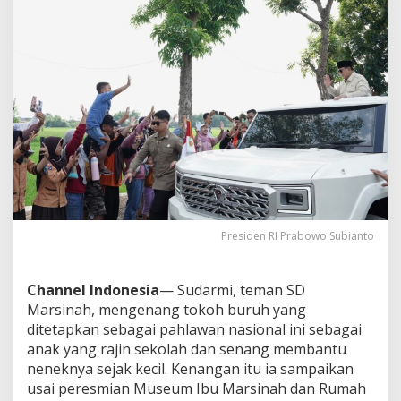
e
r
i
n
g
B
a
n
t
u
N
e
n
e
k
Presiden RI Prabowo Subianto
Channel Indonesia
— Sudarmi, teman SD
Marsinah, mengenang tokoh buruh yang
ditetapkan sebagai pahlawan nasional ini sebagai
anak yang rajin sekolah dan senang membantu
neneknya sejak kecil. Kenangan itu ia sampaikan
usai peresmian Museum Ibu Marsinah dan Rumah