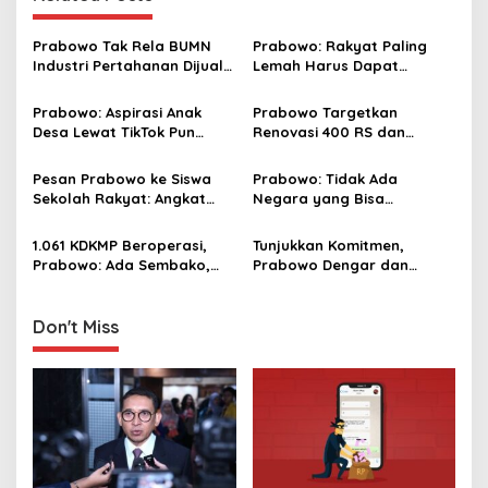
a
v
Prabowo Tak Rela BUMN
Prabowo: Rakyat Paling
Industri Pertahanan Dijual
Lemah Harus Dapat
i
ke Asing: Kita Bangkitkan!
Perlindungan Hukum, Tidak
g
Boleh Disalahgunakan
Prabowo: Aspirasi Anak
Prabowo Targetkan
Desa Lewat TikTok Pun
Renovasi 400 RS dan
a
Saya Tindaklanjuti
Modernisasi 10 Ribu
t
Puskesmas dalam 3 Tahun
Pesan Prabowo ke Siswa
Prabowo: Tidak Ada
i
Sekolah Rakyat: Angkat
Negara yang Bisa
Derajat Orang Tuamu
Bertahan Tanpa Produksi
o
Pangan yang
1.061 KDKMP Beroperasi,
Tunjukkan Komitmen,
n
Berkesinambungan
Prabowo: Ada Sembako,
Prabowo Dengar dan
Elpiji, Pupuk, Obat hingga
Mencatat Masukan Buruh
Kredit Murah
di May Day 2026, dari RUU
Ketenagakerjaan hingga
Don't Miss
Tarif Ojol