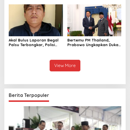
Pengangkat Tebu
hingga Undang Universitas
Terbaik Dunia
Akal Bulus Laporan Begal
Bertemu PM Thailand,
Palsu Terbongkar, Polisi
Prabowo Ungkapkan Duka
Ungkap Penggelapan Uang
Cita kepada Putri dan
Perusahaan untuk Crypto
Selamat Ulang Tahun ke
Raja Thailand
View More
Berita Terpopuler