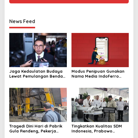
News Feed
Jaga Kedaulatan Budaya
Modus Penipuan Gunakan
Lewat Pemulangan Benda
Nama Media IndoFerro
Leluhur Indonesia
untuk Tujuan Kejahatan,
Waspadalah!
Tragedi Dini Hari di Pabrik
Tingkatkan Kualitas SDM
Gula Rendeng, Pekerja
Indonesia, Prabowo
Tewas Tertimpa Alat
Bangun Sekolah Unggulan