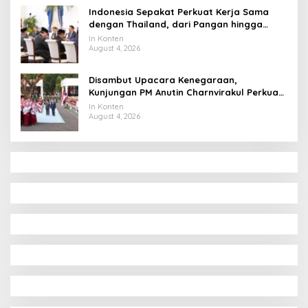
Indonesia Sepakat Perkuat Kerja Sama
dengan Thailand, dari Pangan hingga
Ekonomi Digital
In Konten
August 4, 2026
Disambut Upacara Kenegaraan,
Kunjungan PM Anutin Charnvirakul Perkuat
Hubungan Indonesia-Thailand
In Konten
August 4, 2026