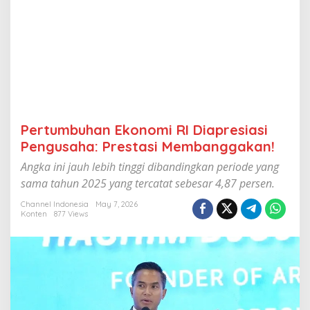
R
I
D
i
a
p
r
e
s
i
Pertumbuhan Ekonomi RI Diapresiasi
a
s
Pengusaha: Prestasi Membanggakan!
i
Angka ini jauh lebih tinggi dibandingkan periode yang
P
e
sama tahun 2025 yang tercatat sebesar 4,87 persen.
n
g
Channel Indonesia
May 7, 2026
Konten
877 Views
u
s
a
h
a
:
P
r