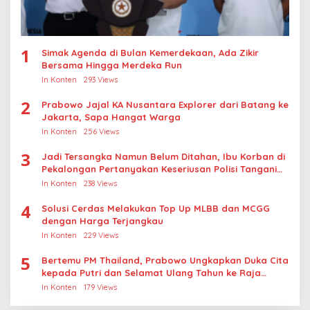
1
Simak Agenda di Bulan Kemerdekaan, Ada Zikir
Bersama Hingga Merdeka Run
In Konten
293 Views
2
Prabowo Jajal KA Nusantara Explorer dari Batang ke
Jakarta, Sapa Hangat Warga
In Konten
256 Views
3
Jadi Tersangka Namun Belum Ditahan, Ibu Korban di
Pekalongan Pertanyakan Keseriusan Polisi Tangani
Kasus Rudapksa Sampai Anaknya Hamil
In Konten
238 Views
4
Solusi Cerdas Melakukan Top Up MLBB dan MCGG
dengan Harga Terjangkau
In Konten
229 Views
5
Bertemu PM Thailand, Prabowo Ungkapkan Duka Cita
kepada Putri dan Selamat Ulang Tahun ke Raja
Thailand
In Konten
179 Views