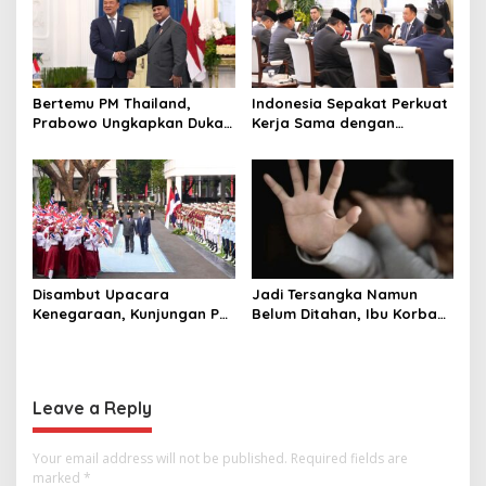
Bertemu PM Thailand,
Indonesia Sepakat Perkuat
Prabowo Ungkapkan Duka
Kerja Sama dengan
Cita kepada Putri dan
Thailand, dari Pangan
Selamat Ulang Tahun ke
hingga Ekonomi Digital
Raja Thailand
Disambut Upacara
Jadi Tersangka Namun
Kenegaraan, Kunjungan PM
Belum Ditahan, Ibu Korban
Anutin Charnvirakul Perkuat
di Pekalongan Pertanyakan
Hubungan Indonesia-
Keseriusan Polisi Tangani
Thailand
Kasus Rudapksa Sampai
Anaknya Hamil
Leave a Reply
Your email address will not be published.
Required fields are
marked
*