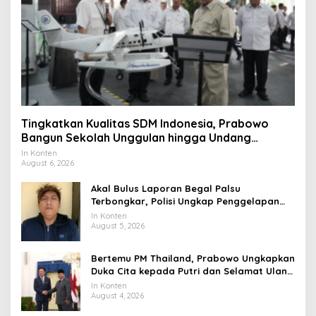
Tingkatkan Kualitas SDM Indonesia, Prabowo
Bangun Sekolah Unggulan hingga Undang
Universitas Terbaik Dunia
In Konten
August 6, 2026
Akal Bulus Laporan Begal Palsu
Terbongkar, Polisi Ungkap Penggelapan
Uang Perusahaan untuk Crypto
In Konten
August 5, 2026
Bertemu PM Thailand, Prabowo Ungkapkan
Duka Cita kepada Putri dan Selamat Ulang
Tahun ke Raja Thailand
In Konten
August 4, 2026