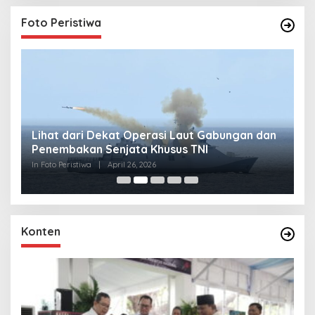
Foto Peristiwa
Lihat dari Dekat Operasi Laut Gabungan dan
L
Penembakan Senjata Khusus TNI
M
R
In Foto Peristiwa
|
April 26, 2026
In 
Konten