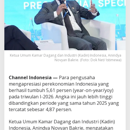
e
s
t
a
s
i
M
e
m
b
a
Ketua Umum Kamar Dagang dan Industri (Kadin) Indonesia, Anindya
Novyan Bakrie. (Foto: Dok Net/ Istimewa)
n
g
g
a
Channel Indonesia —
Para pengusaha
k
mengapresiasi perekonomian Indonesia yang
a
berhasil tumbuh 5,61 persen (year-on-year/yoy)
n
pada triwulan I-2026. Angka ini jauh lebih tinggi
!
dibandingkan periode yang sama tahun 2025 yang
tercatat sebesar 4,87 persen.
Ketua Umum Kamar Dagang dan Industri (Kadin)
Indonesia, Anindya Novyan Bakrie, mengatakan