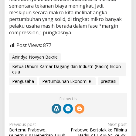
sementara tekanan biaya meningkat. Jadi,
meskipun secara makro kita melihat angka
pertumbuhan yang solid, di tingkat mikro banyak
pelaku usaha masih berada dalam fase *margin
compression,” pungkasnya.
Post Views:
877
Anindya Novyan Bakrie
Ketua Umum Kamar Dagang dan Industri (Kadin) Indon
esia
Pengusaha
Pertumbuhan Ekonomi RI
prestasi
Follow Us
P
Previous post
Next post
Bertemu Prabowo,
Prabowo Bertolak ke Filipina
o
Gubernur BI Beberkan Tujuh
Hadiri KTT ASEAN ke-48,