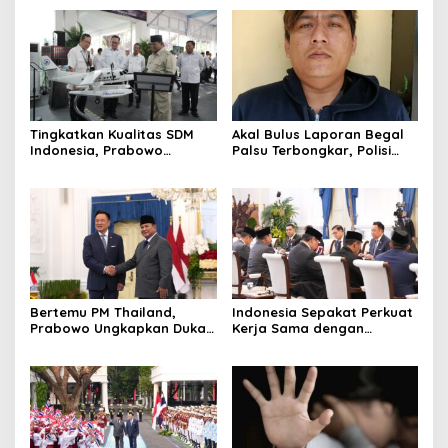
Tingkatkan Kualitas SDM
Akal Bulus Laporan Begal
Indonesia, Prabowo
Palsu Terbongkar, Polisi
Bangun Sekolah Unggulan
Ungkap Penggelapan Uang
hingga Undang Universitas
Perusahaan untuk Crypto
Terbaik Dunia
Bertemu PM Thailand,
Indonesia Sepakat Perkuat
Prabowo Ungkapkan Duka
Kerja Sama dengan
Cita kepada Putri dan
Thailand, dari Pangan
Selamat Ulang Tahun ke
hingga Ekonomi Digital
Raja Thailand