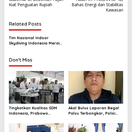
s
Kiat Penguatan Rupiah
Bahas Energi dan Stabilitas
Kawasan
t
n
Related Posts
a
v
Tim Nasional Indoor
Skydiving Indonesia Meraih
i
Prestasi pada Kejuaraan
g
Asia
Don't Miss
a
t
i
o
n
Tingkatkan Kualitas SDM
Akal Bulus Laporan Begal
Indonesia, Prabowo
Palsu Terbongkar, Polisi
Bangun Sekolah Unggulan
Ungkap Penggelapan Uang
hingga Undang Universitas
Perusahaan untuk Crypto
Terbaik Dunia