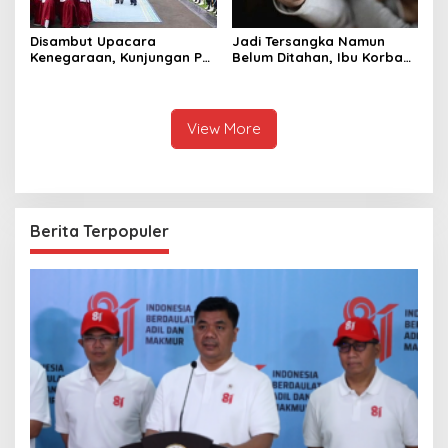
Disambut Upacara
Jadi Tersangka Namun
Kenegaraan, Kunjungan PM
Belum Ditahan, Ibu Korban
Anutin Charnvirakul Perkuat
di Pekalongan Pertanyakan
Hubungan Indonesia-
Keseriusan Polisi Tangani
Thailand
Kasus Rudapksa Sampai
Anaknya Hamil
View More
Berita Terpopuler