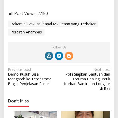
Post Views:
2,150
Bakamla Evakuasi Kapal MV Leann yang Terbakar
Perairan Anambas
Follow Us
P
Previous post
Next post
Demo Rusuh Bisa
Polri Siapkan Bantuan dan
o
Mengarah ke Terorisme?
Trauma Healing untuk
s
Begini Penjelasan Pakar
Korban Banjir dan Longsor
di Bali
t
n
Don't Miss
a
v