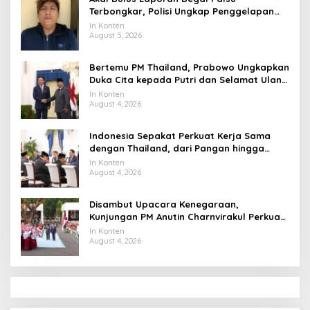
Terbongkar, Polisi Ungkap Penggelapan
Uang Perusahaan untuk Crypto
In Konten
August 5, 2026
Bertemu PM Thailand, Prabowo Ungkapkan
Duka Cita kepada Putri dan Selamat Ulang
Tahun ke Raja Thailand
In Konten
August 4, 2026
Indonesia Sepakat Perkuat Kerja Sama
dengan Thailand, dari Pangan hingga
Ekonomi Digital
In Konten
August 4, 2026
Disambut Upacara Kenegaraan,
Kunjungan PM Anutin Charnvirakul Perkuat
Hubungan Indonesia-Thailand
In Konten
August 4, 2026