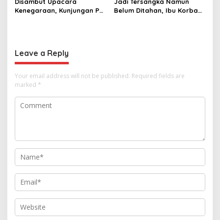
Disambut Upacara
Jadi Tersangka Namun
Kenegaraan, Kunjungan PM
Belum Ditahan, Ibu Korban
Anutin Charnvirakul Perkuat
di Pekalongan Pertanyakan
Hubungan Indonesia-
Keseriusan Polisi Tangani
Thailand
Kasus Rudapksa Sampai
Anaknya Hamil
Leave a Reply
Your email address will not be published.
Required fields are
marked
*