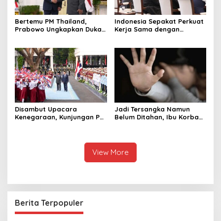
Bertemu PM Thailand,
Indonesia Sepakat Perkuat
Prabowo Ungkapkan Duka
Kerja Sama dengan
Cita kepada Putri dan
Thailand, dari Pangan
Selamat Ulang Tahun ke
hingga Ekonomi Digital
Raja Thailand
Disambut Upacara
Jadi Tersangka Namun
Kenegaraan, Kunjungan PM
Belum Ditahan, Ibu Korban
Anutin Charnvirakul Perkuat
di Pekalongan Pertanyakan
Hubungan Indonesia-
Keseriusan Polisi Tangani
Thailand
Kasus Rudapksa Sampai
Anaknya Hamil
View More
Berita Terpopuler