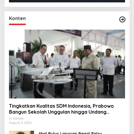
Konten
Tingkatkan Kualitas SDM Indonesia, Prabowo
Bangun Sekolah Unggulan hingga Undang
Universitas Terbaik Dunia
In Konten
August 6, 2026
Akal Bulus Laporan Begal Palsu