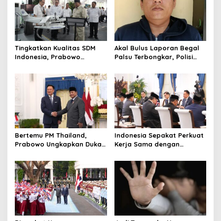
i
g
a
t
Tingkatkan Kualitas SDM
Akal Bulus Laporan Begal
Indonesia, Prabowo
Palsu Terbongkar, Polisi
i
Bangun Sekolah Unggulan
Ungkap Penggelapan Uang
o
hingga Undang Universitas
Perusahaan untuk Crypto
Terbaik Dunia
n
Bertemu PM Thailand,
Indonesia Sepakat Perkuat
Prabowo Ungkapkan Duka
Kerja Sama dengan
Cita kepada Putri dan
Thailand, dari Pangan
Selamat Ulang Tahun ke
hingga Ekonomi Digital
Raja Thailand