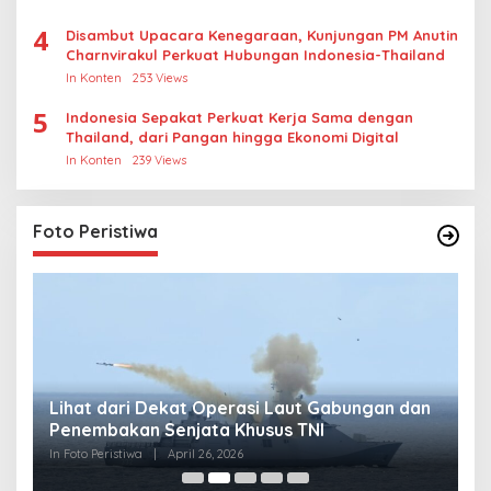
4
Disambut Upacara Kenegaraan, Kunjungan PM Anutin
Charnvirakul Perkuat Hubungan Indonesia-Thailand
In Konten
253 Views
5
Indonesia Sepakat Perkuat Kerja Sama dengan
Thailand, dari Pangan hingga Ekonomi Digital
In Konten
239 Views
Foto Peristiwa
Lihat dari Dekat Operasi Laut Gabungan dan
L
Penembakan Senjata Khusus TNI
M
R
In Foto Peristiwa
|
April 26, 2026
In 