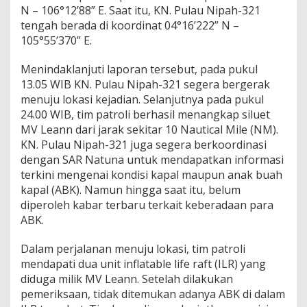
N – 106°12’88” E. Saat itu, KN. Pulau Nipah-321
tengah berada di koordinat 04°16’222” N –
105°55’370” E.
Menindaklanjuti laporan tersebut, pada pukul
13.05 WIB KN. Pulau Nipah-321 segera bergerak
menuju lokasi kejadian. Selanjutnya pada pukul
24.00 WIB, tim patroli berhasil menangkap siluet
MV Leann dari jarak sekitar 10 Nautical Mile (NM).
KN. Pulau Nipah-321 juga segera berkoordinasi
dengan SAR Natuna untuk mendapatkan informasi
terkini mengenai kondisi kapal maupun anak buah
kapal (ABK). Namun hingga saat itu, belum
diperoleh kabar terbaru terkait keberadaan para
ABK.
Dalam perjalanan menuju lokasi, tim patroli
mendapati dua unit inflatable life raft (ILR) yang
diduga milik MV Leann. Setelah dilakukan
pemeriksaan, tidak ditemukan adanya ABK di dalam