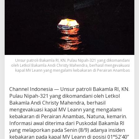
r
a
i
r
a
n
A
n
a
m
b
Unsur patroli Bakamla RI, KN. Pulau Nipah-321 yang dikomandani
a
oleh Letkol Bakamla Andi Christy Mahendra, berhasil mengevakuasi
s
kapal MV Leann yang mengalami kebakaran di Perairan Anambas
Channel Indonesia — Unsur patroli Bakamla RI, KN.
Pulau Nipah-321 yang dikomandani oleh Letkol
Bakamla Andi Christy Mahendra, berhasil
mengevakuasi kapal MV Leann yang mengalami
kebakaran di Perairan Anambas, Natuna, kemarin.
Informasi awal diterima dari Puskodal Bakamla RI
yang melaporkan pada Senin (8/9) adanya insiden
kebakaran pada kapal MV Leann di posisi 01°52’40”