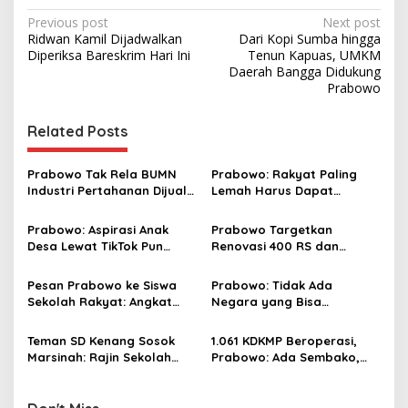
P
Previous post
Next post
Ridwan Kamil Dijadwalkan
Dari Kopi Sumba hingga
o
Diperiksa Bareskrim Hari Ini
Tenun Kapuas, UMKM
s
Daerah Bangga Didukung
Prabowo
t
n
Related Posts
a
v
Prabowo Tak Rela BUMN
Prabowo: Rakyat Paling
Industri Pertahanan Dijual
Lemah Harus Dapat
i
ke Asing: Kita Bangkitkan!
Perlindungan Hukum, Tidak
g
Boleh Disalahgunakan
Prabowo: Aspirasi Anak
Prabowo Targetkan
Desa Lewat TikTok Pun
Renovasi 400 RS dan
a
Saya Tindaklanjuti
Modernisasi 10 Ribu
t
Puskesmas dalam 3 Tahun
Pesan Prabowo ke Siswa
Prabowo: Tidak Ada
i
Sekolah Rakyat: Angkat
Negara yang Bisa
Derajat Orang Tuamu
Bertahan Tanpa Produksi
o
Pangan yang
Teman SD Kenang Sosok
1.061 KDKMP Beroperasi,
n
Berkesinambungan
Marsinah: Rajin Sekolah
Prabowo: Ada Sembako,
dan Sering Bantu Nenek
Elpiji, Pupuk, Obat hingga
Kredit Murah