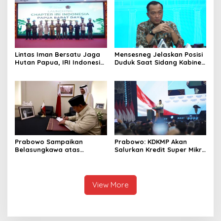
1,1 Ton Rp119 Miliar
Sini
Dimusnahkan
Lintas Iman Bersatu Jaga
Mensesneg Jelaskan Posisi
Hutan Papua, IRI Indonesia
Duduk Saat Sidang Kabinet:
Resmikan Chapter Papua
Kebutuhan Teknis, Tak Ada
Barat Daya
yang Perlu Dikhawatirkan
Prabowo Sampaikan
Prabowo: KDKMP Akan
Belasungkawa atas
Salurkan Kredit Super Mikro
Wafatnya Sheikh Hamad
dengan Bunga 8 Persen
bin Khalifa Al Thani
View More