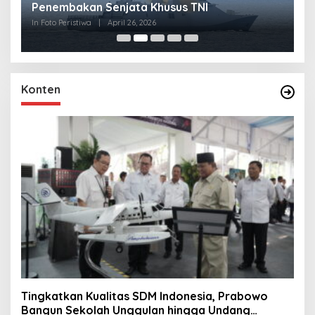
Penembakan Senjata Khusus TNI
M
R
In Foto Peristiwa
|
April 26, 2026
In 
Konten
Tingkatkan Kualitas SDM Indonesia, Prabowo
Bangun Sekolah Unggulan hingga Undang