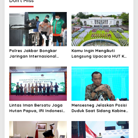
Don't Miss
Polres Jakbar Bongkar
Kamu Ingin Mengikuti
Jaringan Internasional
Langsung Upacara HUT Ke-
Pemasok Bahan Baku
81 Kemerdekaan RI di
Narkoba, 7 Tersangka
Istana? Ini Link
Diringkus dan Barang Bukti
Pendaftaran Resminya di
1,1 Ton Rp119 Miliar
Sini
Dimusnahkan
Lintas Iman Bersatu Jaga
Mensesneg Jelaskan Posisi
Hutan Papua, IRI Indonesia
Duduk Saat Sidang Kabinet:
Resmikan Chapter Papua
Kebutuhan Teknis, Tak Ada
Barat Daya
yang Perlu Dikhawatirkan