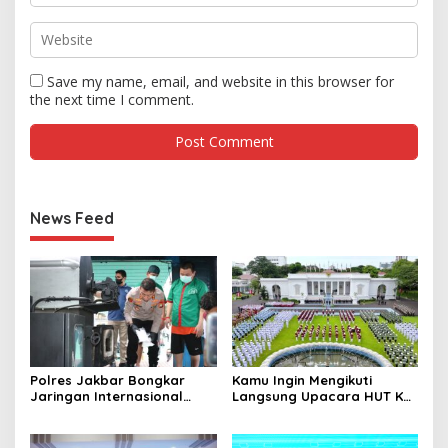
Save my name, email, and website in this browser for
the next time I comment.
News Feed
Polres Jakbar Bongkar
Kamu Ingin Mengikuti
Jaringan Internasional
Langsung Upacara HUT Ke-
Pemasok Bahan Baku
81 Kemerdekaan RI di
Narkoba, 7 Tersangka
Istana? Ini Link
Diringkus dan Barang Bukti
Pendaftaran Resminya di