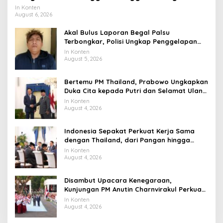
Universitas Terbaik Dunia
In Konten
August 6, 2026
Akal Bulus Laporan Begal Palsu
Terbongkar, Polisi Ungkap Penggelapan
Uang Perusahaan untuk Crypto
In Konten
August 5, 2026
Bertemu PM Thailand, Prabowo Ungkapkan
Duka Cita kepada Putri dan Selamat Ulang
Tahun ke Raja Thailand
In Konten
August 4, 2026
Indonesia Sepakat Perkuat Kerja Sama
dengan Thailand, dari Pangan hingga
Ekonomi Digital
In Konten
August 4, 2026
Disambut Upacara Kenegaraan,
Kunjungan PM Anutin Charnvirakul Perkuat
Hubungan Indonesia-Thailand
In Konten
August 4, 2026