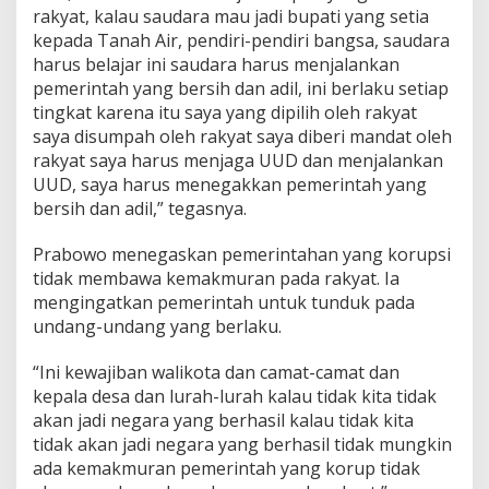
i
rakyat, kalau saudara mau jadi bupati yang setia
S
kepada Tanah Air, pendiri-pendiri bangsa, saudara
e
harus belajar ini saudara harus menjalankan
b
pemerintah yang bersih dan adil, ini berlaku setiap
e
tingkat karena itu saya yang dipilih oleh rakyat
l
u
saya disumpah oleh rakyat saya diberi mandat oleh
m
rakyat saya harus menjaga UUD dan menjalankan
D
UUD, saya harus menegakkan pemerintah yang
i
bersih dan adil,” tegasnya.
b
e
r
Prabowo menegaskan pemerintahan yang korupsi
s
tidak membawa kemakmuran pada rakyat. Ia
i
mengingatkan pemerintah untuk tunduk pada
h
undang-undang yang berlaku.
k
a
n
“Ini kewajiban walikota dan camat-camat dan
!
kepala desa dan lurah-lurah kalau tidak kita tidak
akan jadi negara yang berhasil kalau tidak kita
tidak akan jadi negara yang berhasil tidak mungkin
ada kemakmuran pemerintah yang korup tidak