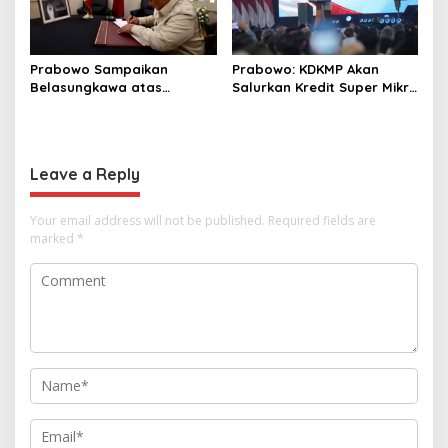
Prabowo Sampaikan
Prabowo: KDKMP Akan
Belasungkawa atas
Salurkan Kredit Super Mikro
Wafatnya Sheikh Hamad
dengan Bunga 8 Persen
bin Khalifa Al Thani
Leave a Reply
Your email address will not be published.
Required fields are
marked
*