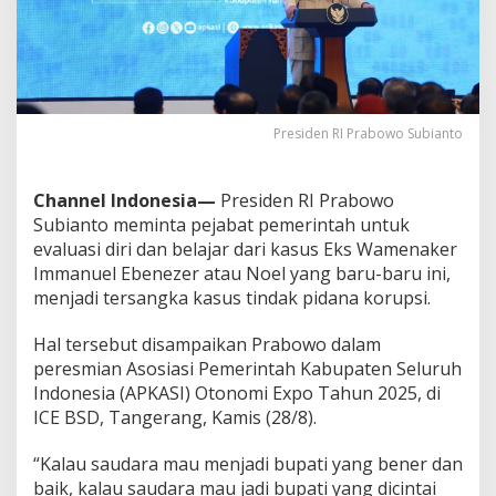
a
n
g
k
a
K
o
Presiden RI Prabowo Subianto
r
u
p
Channel Indonesia—
Presiden RI Prabowo
s
Subianto meminta pejabat pemerintah untuk
i
evaluasi diri dan belajar dari kasus Eks Wamenaker
:
B
Immanuel Ebenezer atau Noel yang baru-baru ini,
e
menjadi tersangka kasus tindak pidana korupsi.
r
s
Hal tersebut disampaikan Prabowo dalam
i
peresmian Asosiasi Pemerintah Kabupaten Seluruh
h
k
Indonesia (APKASI) Otonomi Expo Tahun 2025, di
a
ICE BSD, Tangerang, Kamis (28/8).
n
D
“Kalau saudara mau menjadi bupati yang bener dan
i
baik, kalau saudara mau jadi bupati yang dicintai
r