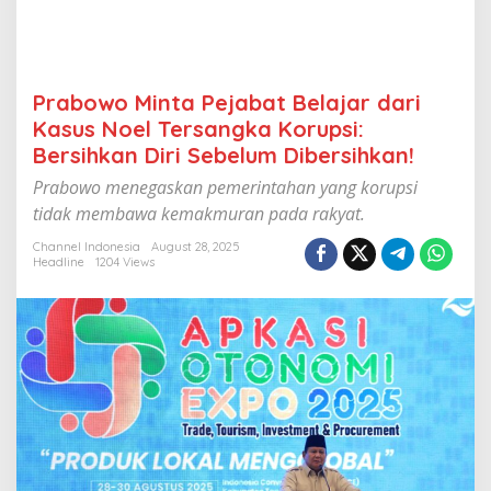
t
B
e
l
a
Prabowo Minta Pejabat Belajar dari
j
Kasus Noel Tersangka Korupsi:
a
r
Bersihkan Diri Sebelum Dibersihkan!
d
Prabowo menegaskan pemerintahan yang korupsi
a
r
tidak membawa kemakmuran pada rakyat.
i
K
Channel Indonesia
August 28, 2025
Headline
1204 Views
a
s
u
s
N
o
e
l
T
e
r
s