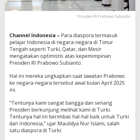
K
e
p
Presiden RI Prabowo Subianto
e
m
i
Channel Indonesia –
Para diaspora termasuk
m
pelajar Indonesia di negara-negara di Timur
p
i
Tengah seperti Turki, Qatar, dan Mesir
n
mengatakan optimistis atas kepemimpinan
a
Presiden RI Prabowo Subianto.
n
P
Hal ini mereka ungkapkan saat lawatan Prabowo
r
a
ke negara-negara tersebut awal bulan April 2025
b
ini.
o
w
“Tentunya kami sangat bangga dan senang
o
Presiden berkunjung melihat kami di Turki.
Tentunya hal ini berimbas hal-hal baik untuk Turki
dan Indonesia,” ujar Maulidya Nur Islami, salah
satu diaspora di Turki.