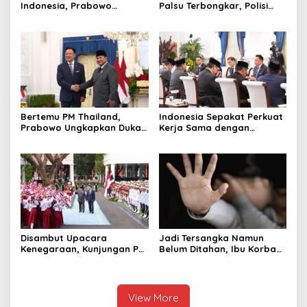
Indonesia, Prabowo
Palsu Terbongkar, Polisi
Bangun Sekolah Unggulan
Ungkap Penggelapan Uang
hingga Undang Universitas
Perusahaan untuk Crypto
Terbaik Dunia
Bertemu PM Thailand,
Indonesia Sepakat Perkuat
Prabowo Ungkapkan Duka
Kerja Sama dengan
Cita kepada Putri dan
Thailand, dari Pangan
Selamat Ulang Tahun ke
hingga Ekonomi Digital
Raja Thailand
Disambut Upacara
Jadi Tersangka Namun
Kenegaraan, Kunjungan PM
Belum Ditahan, Ibu Korban
Anutin Charnvirakul Perkuat
di Pekalongan Pertanyakan
Hubungan Indonesia-
Keseriusan Polisi Tangani
Thailand
Kasus Rudapksa Sampai
Anaknya Hamil
View More