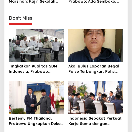
n
Marsinah: Rajin Sekolah
Prabowo: Ada Sembako,
dan Sering Bantu Nenek
Elpiji, Pupuk, Obat hingga
Kredit Murah
Don't Miss
Tingkatkan Kualitas SDM
Akal Bulus Laporan Begal
Indonesia, Prabowo
Palsu Terbongkar, Polisi
Bangun Sekolah Unggulan
Ungkap Penggelapan Uang
hingga Undang Universitas
Perusahaan untuk Crypto
Terbaik Dunia
Bertemu PM Thailand,
Indonesia Sepakat Perkuat
Prabowo Ungkapkan Duka
Kerja Sama dengan
Cita kepada Putri dan
Thailand, dari Pangan