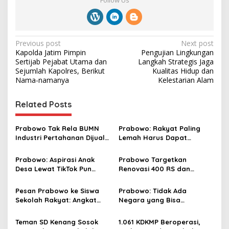
Follow Us
P
Previous post
Next post
Kapolda Jatim Pimpin
Pengujian Lingkungan
o
Sertijab Pejabat Utama dan
Langkah Strategis Jaga
s
Sejumlah Kapolres, Berikut
Kualitas Hidup dan
Nama-namanya
Kelestarian Alam
t
n
Related Posts
a
v
Prabowo Tak Rela BUMN
Prabowo: Rakyat Paling
Industri Pertahanan Dijual
Lemah Harus Dapat
i
ke Asing: Kita Bangkitkan!
Perlindungan Hukum, Tidak
g
Boleh Disalahgunakan
Prabowo: Aspirasi Anak
Prabowo Targetkan
Desa Lewat TikTok Pun
Renovasi 400 RS dan
a
Saya Tindaklanjuti
Modernisasi 10 Ribu
t
Puskesmas dalam 3 Tahun
Pesan Prabowo ke Siswa
Prabowo: Tidak Ada
i
Sekolah Rakyat: Angkat
Negara yang Bisa
Derajat Orang Tuamu
Bertahan Tanpa Produksi
o
Pangan yang
Teman SD Kenang Sosok
1.061 KDKMP Beroperasi,
Berkesinambungan