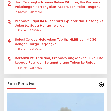
2
Jadi Tersangka Namun Belum Ditahan, Ibu Korban di
Pekalongan Pertanyakan Keseriusan Polisi Tangani
Kasus Rudapksa Sampai Anaknya Hamil
In Konten
285 Views
3
Prabowo Jajal KA Nusantara Explorer dari Batang ke
Jakarta, Sapa Hangat Warga
In Konten
259 Views
4
Solusi Cerdas Melakukan Top Up MLBB dan MCGG
dengan Harga Terjangkau
In Konten
232 Views
5
Bertemu PM Thailand, Prabowo Ungkapkan Duka Cita
kepada Putri dan Selamat Ulang Tahun ke Raja
Thailand
In Konten
223 Views
Foto Peristiwa