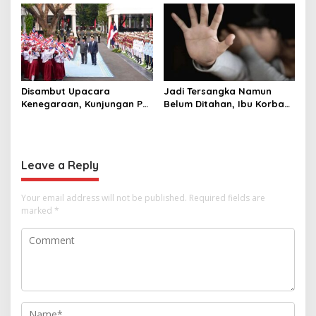
Selamat Ulang Tahun ke
hingga Ekonomi Digital
Raja Thailand
Disambut Upacara
Jadi Tersangka Namun
Kenegaraan, Kunjungan PM
Belum Ditahan, Ibu Korban
Anutin Charnvirakul Perkuat
di Pekalongan Pertanyakan
Hubungan Indonesia-
Keseriusan Polisi Tangani
Thailand
Kasus Rudapksa Sampai
Anaknya Hamil
Leave a Reply
Your email address will not be published.
Required fields are
marked
*