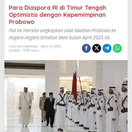
m
Para Diaspora RI di Timur Tengah
u
r
Optimistis dengan Kepemimpinan
T
Prabowo
e
n
Hal ini mereka ungkapkan saat lawatan Prabowo ke
g
negara-negara tersebut awal bulan April 2025 ini.
a
h
Channel Indonesia
April 14, 2025
O
Konten
1593 Views
p
t
i
m
i
s
t
i
s
d
e
n
g
a
n