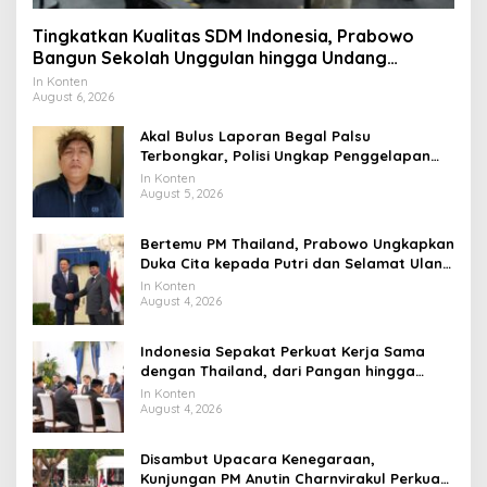
Tingkatkan Kualitas SDM Indonesia, Prabowo
Bangun Sekolah Unggulan hingga Undang
Universitas Terbaik Dunia
In Konten
August 6, 2026
Akal Bulus Laporan Begal Palsu
Terbongkar, Polisi Ungkap Penggelapan
Uang Perusahaan untuk Crypto
In Konten
August 5, 2026
Bertemu PM Thailand, Prabowo Ungkapkan
Duka Cita kepada Putri dan Selamat Ulang
Tahun ke Raja Thailand
In Konten
August 4, 2026
Indonesia Sepakat Perkuat Kerja Sama
dengan Thailand, dari Pangan hingga
Ekonomi Digital
In Konten
August 4, 2026
Disambut Upacara Kenegaraan,
Kunjungan PM Anutin Charnvirakul Perkuat