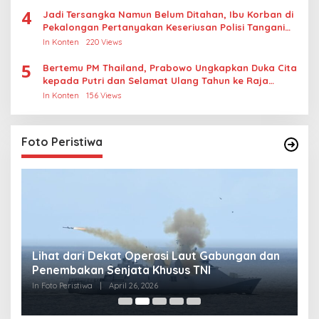
4
Jadi Tersangka Namun Belum Ditahan, Ibu Korban di
Pekalongan Pertanyakan Keseriusan Polisi Tangani
Kasus Rudapksa Sampai Anaknya Hamil
In Konten
220 Views
5
Bertemu PM Thailand, Prabowo Ungkapkan Duka Cita
kepada Putri dan Selamat Ulang Tahun ke Raja
Thailand
In Konten
156 Views
Foto Peristiwa
Lihat dari Dekat Operasi Laut Gabungan dan
L
Penembakan Senjata Khusus TNI
M
R
In Foto Peristiwa
|
April 26, 2026
In 