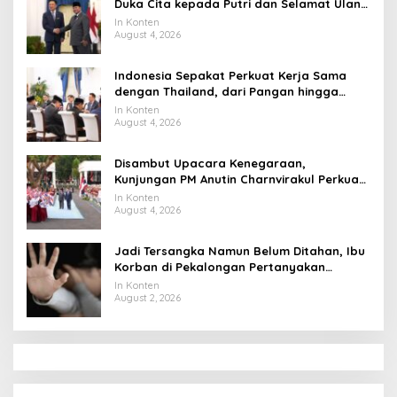
Duka Cita kepada Putri dan Selamat Ulang
Tahun ke Raja Thailand
In Konten
August 4, 2026
Indonesia Sepakat Perkuat Kerja Sama
dengan Thailand, dari Pangan hingga
Ekonomi Digital
In Konten
August 4, 2026
Disambut Upacara Kenegaraan,
Kunjungan PM Anutin Charnvirakul Perkuat
Hubungan Indonesia-Thailand
In Konten
August 4, 2026
Jadi Tersangka Namun Belum Ditahan, Ibu
Korban di Pekalongan Pertanyakan
Keseriusan Polisi Tangani Kasus Rudapksa
In Konten
Sampai Anaknya Hamil
August 2, 2026