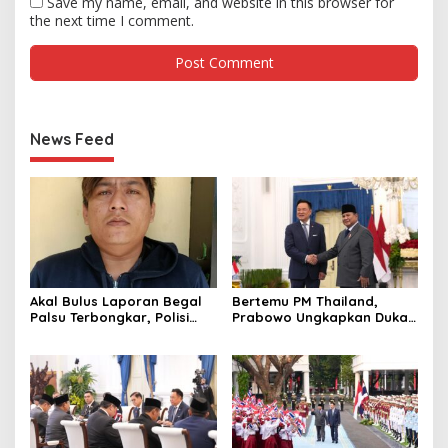
Save my name, email, and website in this browser for
the next time I comment.
News Feed
Akal Bulus Laporan Begal
Bertemu PM Thailand,
Palsu Terbongkar, Polisi
Prabowo Ungkapkan Duka
Ungkap Penggelapan Uang
Cita kepada Putri dan
Perusahaan untuk Crypto
Selamat Ulang Tahun ke
Raja Thailand