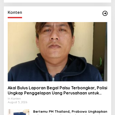
Konten
Akal Bulus Laporan Begal Palsu Terbongkar, Polisi
Ungkap Penggelapan Uang Perusahaan untuk
Crypto
In Konten
August 5, 2026
Bertemu PM Thailand, Prabowo Ungkapkan