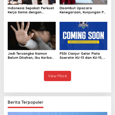
Indonesia Sepakat Perkuat
Disambut Upacara
Kerja Sama dengan
Kenegaraan, Kunjungan PM
Thailand, dari Pangan
Anutin Charnvirakul Perkuat
hingga Ekonomi Digital
Hubungan Indonesia-
Thailand
Jadi Tersangka Namun
PSSI Cianjur Gelar Piala
Belum Ditahan, Ibu Korban
Soeratin KU-13 dan KU-15,
di Pekalongan Pertanyakan
KONI Apresiasi Pembinaan
Keseriusan Polisi Tangani
Atlet Muda
Kasus Rudapksa Sampai
Anaknya Hamil
View More
Berita Terpopuler