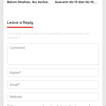
Belum Ditahan, Ibu Korban
Soeratin KU-13 dan KU-15,
di Pekalongan Pertanyakan
KONI Apresiasi Pembinaan
Keseriusan Polisi Tangani
Atlet Muda
Kasus Rudapksa Sampai
Anaknya Hamil
Leave a Reply
Your email address will not be published.
Required fields are
marked
*