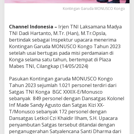
r
d
Kontingan Garuda MONUSCO Kongo
a
m
a
Channel Indonesia –
Irjen TNI Laksamana Madya
i
TNI Dadi Hartanto, M.Tr. (Han), M.Tr.Opsla,
a
bertindak sebagai Inspektur upacara menerima
n
Kontingan Garuda MONUSCO Kongo Tahun 2023
setelah usai bertugas pada misi perdamaian di
Konga selama satu tahun, bertempat di Plaza
Mabes TNI, Cilangkap (14/05/2024)
Pasukan Kontingan garuda MONUSCO Kongo
Tahun 2023 sejumlah 1.021 personel terdiri dari
Satgas TNI Konga BGC XXXIX-E/Monusco
sebanyak 849 personel dengan Dansatgas Kolonel
Inf Made Sandy Agusto dan Satgas Kizi XX-
T/Monusco sebanyak 172 personel dengan
Dansatgas Letkol Czi Khaidir Ilham, S.H. Upacara
penyambutan Satgas tersebut ditandai dengan
penganugerahan Satyalencana Santi Dharma dari