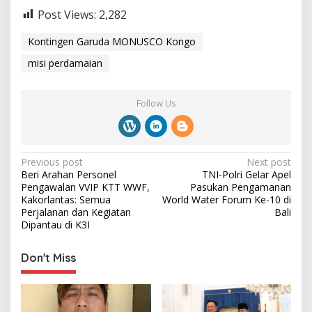
Post Views:
2,282
Kontingen Garuda MONUSCO Kongo
misi perdamaian
Follow Us
P
Previous post
Next post
Beri Arahan Personel
TNI-Polri Gelar Apel
o
Pengawalan VVIP KTT WWF,
Pasukan Pengamanan
s
Kakorlantas: Semua
World Water Forum Ke-10 di
Perjalanan dan Kegiatan
Bali
t
Dipantau di K3I
n
Don't Miss
a
v
i