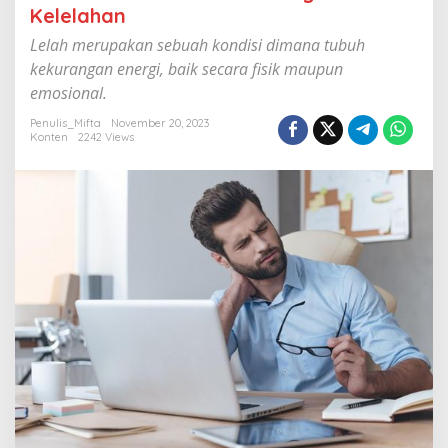
M
Kelelahan
e
Lelah merupakan sebuah kondisi dimana tubuh
n
g
kekurangan energi, baik secara fisik maupun
a
emosional.
t
a
Penulis_Mifta
November 20, 2023
s
Konten
2242 Views
i
K
e
l
e
l
a
h
a
n