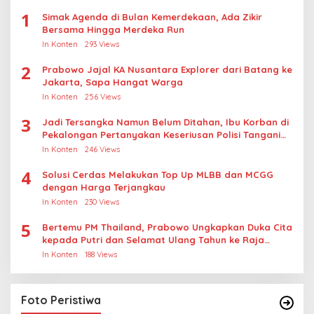
1
Simak Agenda di Bulan Kemerdekaan, Ada Zikir
Bersama Hingga Merdeka Run
In Konten
293 Views
2
Prabowo Jajal KA Nusantara Explorer dari Batang ke
Jakarta, Sapa Hangat Warga
In Konten
256 Views
3
Jadi Tersangka Namun Belum Ditahan, Ibu Korban di
Pekalongan Pertanyakan Keseriusan Polisi Tangani
Kasus Rudapksa Sampai Anaknya Hamil
In Konten
246 Views
4
Solusi Cerdas Melakukan Top Up MLBB dan MCGG
dengan Harga Terjangkau
In Konten
230 Views
5
Bertemu PM Thailand, Prabowo Ungkapkan Duka Cita
kepada Putri dan Selamat Ulang Tahun ke Raja
Thailand
In Konten
188 Views
Foto Peristiwa