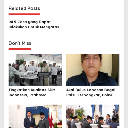
t
Related Posts
n
a
Ini 5 Cara yang Dapat
v
Dilakukan Untuk Mengatasi
Kelelahan
i
g
Don't Miss
a
t
i
o
n
Tingkatkan Kualitas SDM
Akal Bulus Laporan Begal
Indonesia, Prabowo
Palsu Terbongkar, Polisi
Bangun Sekolah Unggulan
Ungkap Penggelapan Uang
hingga Undang Universitas
Perusahaan untuk Crypto
Terbaik Dunia