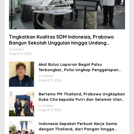
Tingkatkan Kualitas SDM Indonesia, Prabowo
Bangun Sekolah Unggulan hingga Undang
Universitas Terbaik Dunia
In Konten
August 6, 2026
Akal Bulus Laporan Begal Palsu
Terbongkar, Polisi Ungkap Penggelapan
Uang Perusahaan untuk Crypto
In Konten
August 5, 2026
Bertemu PM Thailand, Prabowo Ungkapkan
Duka Cita kepada Putri dan Selamat Ulang
Tahun ke Raja Thailand
In Konten
August 4, 2026
Indonesia Sepakat Perkuat Kerja Sama
dengan Thailand, dari Pangan hingga