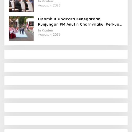
Ekonomi Digital
In Konten
August 4, 2026
Disambut Upacara Kenegaraan,
Kunjungan PM Anutin Charnvirakul Perkuat
Hubungan Indonesia-Thailand
In Konten
August 4, 2026