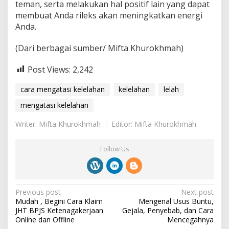
teman, serta melakukan hal positif lain yang dapat
membuat Anda rileks akan meningkatkan energi
Anda.
(Dari berbagai sumber/ Mifta Khurokhmah)
Post Views:
2,242
cara mengatasi kelelahan
kelelahan
lelah
mengatasi kelelahan
Writer: Mifta Khurokhmah
Editor: Mifta Khurokhmah
Follow Us
P
Previous post
Next post
Mudah , Begini Cara Klaim
Mengenal Usus Buntu,
o
JHT BPJS Ketenagakerjaan
Gejala, ‎Penyebab, dan Cara
s
Online dan Offline
Mencegahnya