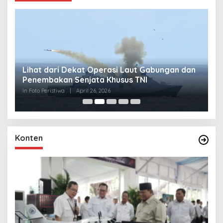
Lihat dari Dekat Operasi Laut Gabungan dan
L
Penembakan Senjata Khusus TNI
M
R
In Foto Peristiwa
|
April 26, 2026
In 
Konten