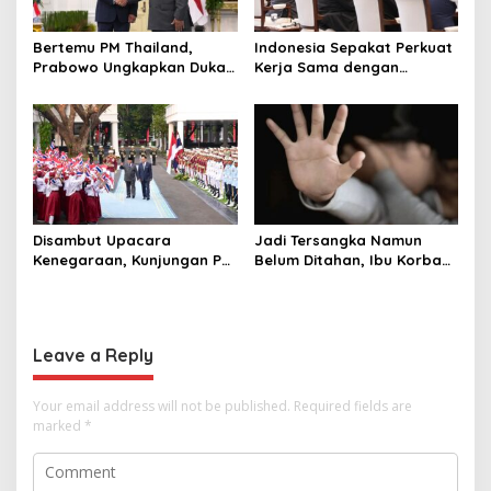
Bertemu PM Thailand,
Indonesia Sepakat Perkuat
Prabowo Ungkapkan Duka
Kerja Sama dengan
Cita kepada Putri dan
Thailand, dari Pangan
Selamat Ulang Tahun ke
hingga Ekonomi Digital
Raja Thailand
Disambut Upacara
Jadi Tersangka Namun
Kenegaraan, Kunjungan PM
Belum Ditahan, Ibu Korban
Anutin Charnvirakul Perkuat
di Pekalongan Pertanyakan
Hubungan Indonesia-
Keseriusan Polisi Tangani
Thailand
Kasus Rudapksa Sampai
Anaknya Hamil
Leave a Reply
Your email address will not be published.
Required fields are
marked
*