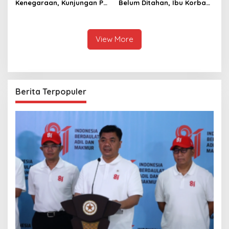
Kenegaraan, Kunjungan PM
Belum Ditahan, Ibu Korban
Anutin Charnvirakul Perkuat
di Pekalongan Pertanyakan
Hubungan Indonesia-
Keseriusan Polisi Tangani
Thailand
Kasus Rudapksa Sampai
Anaknya Hamil
View More
Berita Terpopuler