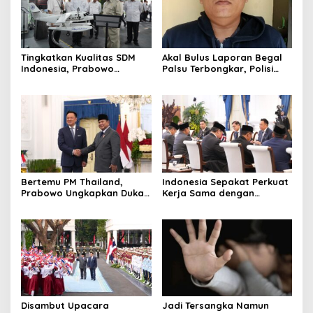
Tingkatkan Kualitas SDM
Akal Bulus Laporan Begal
Indonesia, Prabowo
Palsu Terbongkar, Polisi
Bangun Sekolah Unggulan
Ungkap Penggelapan Uang
hingga Undang Universitas
Perusahaan untuk Crypto
Terbaik Dunia
Bertemu PM Thailand,
Indonesia Sepakat Perkuat
Prabowo Ungkapkan Duka
Kerja Sama dengan
Cita kepada Putri dan
Thailand, dari Pangan
Selamat Ulang Tahun ke
hingga Ekonomi Digital
Raja Thailand
Disambut Upacara
Jadi Tersangka Namun