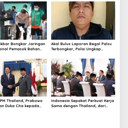
akbar Bongkar Jaringan
Akal Bulus Laporan Begal Palsu
ional Pemasok Bahan
Terbongkar, Polisi Ungkap
koba, 7 Tersangka
Penggelapan Uang Perusahaan
 dan Barang Bukti 1,1
untuk Crypto
9 Miliar Dimusnahkan
PM Thailand, Prabowo
Indonesia Sepakat Perkuat Kerja
n Duka Cita kepada
Sama dengan Thailand, dari
n Selamat Ulang Tahun
Pangan hingga Ekonomi Digital
Thailand