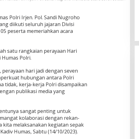
Pria Diduga Bunuh Diri di Jalur Rel
KA Blambangan-Pasar Senen,
as Polri Irjen. Pol. Sandi Nugroho
Kepala Putus Hingga Kaki Korban
g diikuti seluruh jajaran Divisi
In Foto Peristiwa
|
April 27, 2026
Hancur
105 peserta memeriahkan acara
lah satu rangkaian perayaan Hari
 Humas Polri.
 perayaan hari jadi dengan seven
perkuat hubungan antara Polri
 tidak, kerja-kerja Polri disampaikan
dengan publikasi media yang
 tentunya sangat penting untuk
mangat kolaborasi dengan rekan-
a kita melaksanakan kegiatan sepak
r Kadiv Humas, Sabtu (14/10/2023).