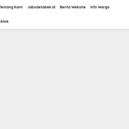
Tentang Kami
Jabodetabek.Id
Berita Website
Info Warga
klink