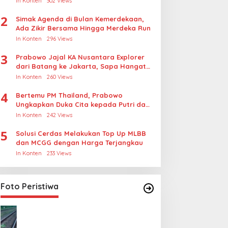
In Konten
302 Views
Rudapksa Sampai Anaknya Hamil
2
Simak Agenda di Bulan Kemerdekaan,
Ada Zikir Bersama Hingga Merdeka Run
In Konten
296 Views
3
Prabowo Jajal KA Nusantara Explorer
dari Batang ke Jakarta, Sapa Hangat
Warga
In Konten
260 Views
4
Bertemu PM Thailand, Prabowo
Ungkapkan Duka Cita kepada Putri dan
Selamat Ulang Tahun ke Raja Thailand
In Konten
242 Views
5
Solusi Cerdas Melakukan Top Up MLBB
dan MCGG dengan Harga Terjangkau
In Konten
233 Views
Foto Peristiwa