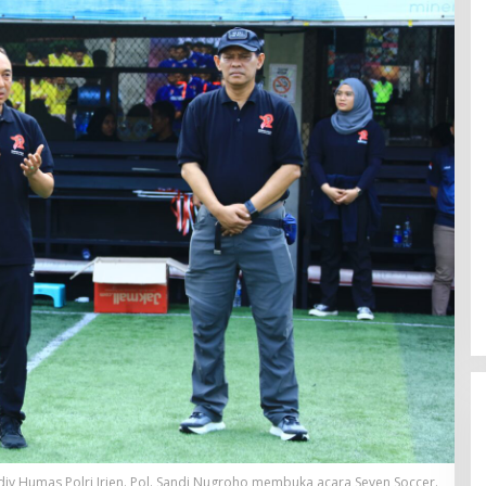
div Humas Polri Irjen. Pol. Sandi Nugroho membuka acara Seven Soccer.