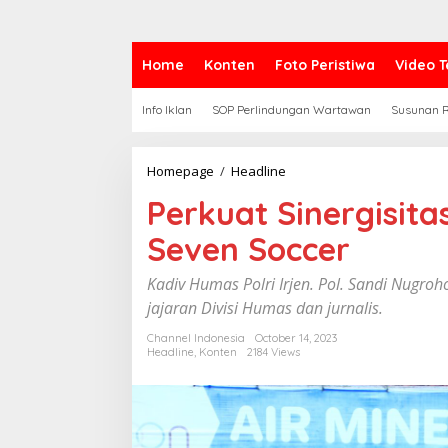
Home
Konten
Foto Peristiwa
Video T
Info Iklan
SOP Perlindungan Wartawan
Susunan R
Homepage
/
Headline
P
e
Perkuat Sinergisitas
r
k
Seven Soccer
u
a
t
Kadiv Humas Polri Irjen. Pol. Sandi Nugro
S
jajaran Divisi Humas dan jurnalis.
i
n
Channel Indonesia
October 14, 2023
e
Headline
,
Konten
2184 Views
r
g
i
s
i