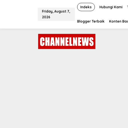
S
k
Indeks
Hubungi Kami
Friday, August 7,
i
2026
p
Blogger Terbaik
Konten Bac
t
o
c
o
n
t
e
n
t