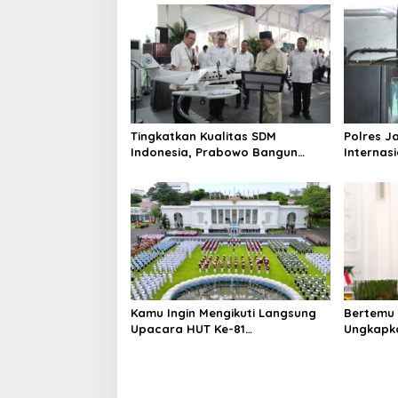
Tingkatkan Kualitas SDM
Polres J
Indonesia, Prabowo Bangun
Internas
Sekolah Unggulan hingga
Baku Nar
Undang Universitas Terbaik Dunia
Diringkus
Ton Rp11
Kamu Ingin Mengikuti Langsung
Bertemu 
Upacara HUT Ke-81
Ungkapka
Kemerdekaan RI di Istana? Ini
Putri da
Link Pendaftaran Resminya di
ke Raja 
Sini