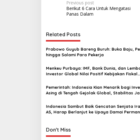
P
Previous post
Berikut 6 Cara Untuk Mengatasi
o
Panas ‎Dalam
s
t
Related Posts
n
a
Prabowo Guyub Bareng Buruh: Buka Baju, Pe
v
hingga Salami Para Pekerja
i
Menkeu Purbaya: IMF, Bank Dunia, dan Lemb
g
Investor Global Nilai Positif Kebijakan Fiskal
Indonesia
a
Pemerintah: Indonesia Kian Menarik bagi Inv
t
Asing di Tengah Gejolak Global, Stabilitas Ja
i
Keunggulan
Indonesia Sambut Baik Gencatan Senjata Ir
o
AS, Harap Berlanjut ke Upaya Damai Perma
n
Don't Miss