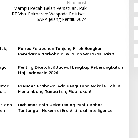
Next post
Mampu Pecah Belah Persatuan, Pak
RT Viral Palmerah: Waspada Politisasi
SARA Jelang Pemilu 2024
luk,
Polres Pelabuhan Tanjung Priok Bongkar
Peredaran Narkoba di Wilayah Warakas Jakut
aga
Penting Diketahui! Jadwal Lengkap Keberangkatan
Haji Indonesia 2026
estor
Presiden Prabowo: Ada Pengusaha Nakal 8 Tahun
di
Menambang Tanpa Izin, Pidanakan!
an dan
Divhumas Polri Gelar Dialog Publik Bahas
nen
Tantangan Hukum di Era Artificial Intelligence