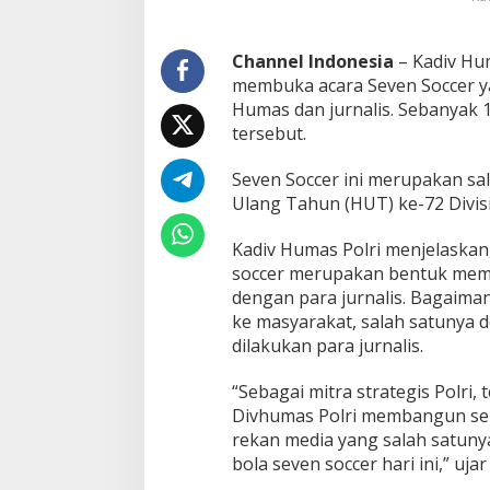
r
S
e
Channel Indonesia
– Kadiv Hum
v
membuka acara Seven Soccer yan
e
Humas dan jurnalis. Sebanyak 
n
tersebut.
S
o
c
Seven Soccer ini merupakan sa
c
Ulang Tahun (HUT) ke-72 Divisi
e
r
Kadiv Humas Polri menjelaskan,
soccer merupakan bentuk mem
dengan para jurnalis. Bagaimana
ke masyarakat, salah satunya 
dilakukan para jurnalis.
“Sebagai mitra strategis Polri,
Divhumas Polri membangun se
rekan media yang salah satuny
bola seven soccer hari ini,” uja