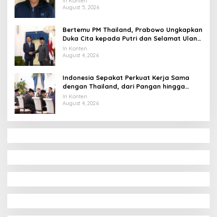
In Konten
August 5, 2026
Bertemu PM Thailand, Prabowo Ungkapkan
Duka Cita kepada Putri dan Selamat Ulang
Tahun ke Raja Thailand
In Konten
August 4, 2026
Indonesia Sepakat Perkuat Kerja Sama
dengan Thailand, dari Pangan hingga
Ekonomi Digital
In Konten
August 4, 2026