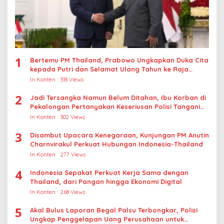
1
Bertemu PM Thailand, Prabowo Ungkapkan Duka Cita
kepada Putri dan Selamat Ulang Tahun ke Raja
Thailand
In Konten
318 Views
2
Jadi Tersangka Namun Belum Ditahan, Ibu Korban di
Pekalongan Pertanyakan Keseriusan Polisi Tangani
Kasus Rudapksa Sampai Anaknya Hamil
In Konten
302 Views
3
Disambut Upacara Kenegaraan, Kunjungan PM Anutin
Charnvirakul Perkuat Hubungan Indonesia-Thailand
In Konten
277 Views
4
Indonesia Sepakat Perkuat Kerja Sama dengan
Thailand, dari Pangan hingga Ekonomi Digital
In Konten
268 Views
5
Akal Bulus Laporan Begal Palsu Terbongkar, Polisi
Ungkap Penggelapan Uang Perusahaan untuk