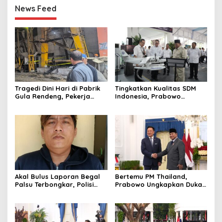
News Feed
Tragedi Dini Hari di Pabrik
Tingkatkan Kualitas SDM
Gula Rendeng, Pekerja
Indonesia, Prabowo
Tewas Tertimpa Alat
Bangun Sekolah Unggulan
Pengangkat Tebu
hingga Undang Universitas
Terbaik Dunia
Akal Bulus Laporan Begal
Bertemu PM Thailand,
Palsu Terbongkar, Polisi
Prabowo Ungkapkan Duka
Ungkap Penggelapan Uang
Cita kepada Putri dan
Perusahaan untuk Crypto
Selamat Ulang Tahun ke
Raja Thailand