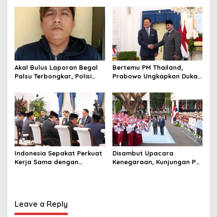
i
Pengangkat Tebu
hingga Undang Universitas
o
Terbaik Dunia
n
Akal Bulus Laporan Begal
Bertemu PM Thailand,
Palsu Terbongkar, Polisi
Prabowo Ungkapkan Duka
Ungkap Penggelapan Uang
Cita kepada Putri dan
Perusahaan untuk Crypto
Selamat Ulang Tahun ke
Raja Thailand
Indonesia Sepakat Perkuat
Disambut Upacara
Kerja Sama dengan
Kenegaraan, Kunjungan PM
Thailand, dari Pangan
Anutin Charnvirakul Perkuat
hingga Ekonomi Digital
Hubungan Indonesia-
Thailand
Leave a Reply