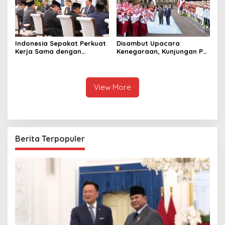
Indonesia Sepakat Perkuat
Disambut Upacara
Kerja Sama dengan
Kenegaraan, Kunjungan PM
Thailand, dari Pangan
Anutin Charnvirakul Perkuat
hingga Ekonomi Digital
Hubungan Indonesia-
Thailand
View More
Berita Terpopuler