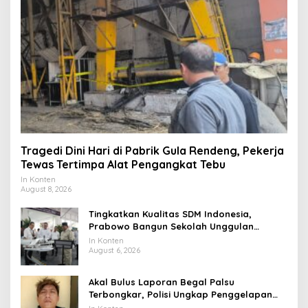
Tragedi Dini Hari di Pabrik Gula Rendeng, Pekerja
Tewas Tertimpa Alat Pengangkat Tebu
In Konten
August 8, 2026
Tingkatkan Kualitas SDM Indonesia,
Prabowo Bangun Sekolah Unggulan
hingga Undang Universitas Terbaik Dunia
In Konten
August 6, 2026
Akal Bulus Laporan Begal Palsu
Terbongkar, Polisi Ungkap Penggelapan
Uang Perusahaan untuk Crypto