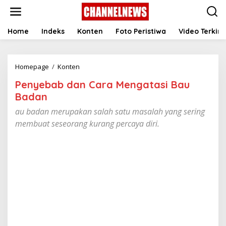
S
k
i
p
Home
Indeks
Konten
Foto Peristiwa
Video Terkini
t
o
c
Homepage
/
Konten
P
o
e
n
Penyebab dan Cara Mengatasi Bau
n
t
y
e
Badan
e
n
au badan merupakan salah satu masalah yang sering
b
t
a
membuat seseorang kurang percaya diri.
b
d
a
n
C
a
r
a
M
e
n