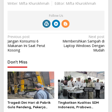
Writer: Mifta Khurokhmah
Editor: Mifta Khurokhmah
Follow Us
P
Previous post
Next post
Jangan Konsumsi 6
Membersihkan Sampah di
o
Makanan Ini Saat Perut
Laptop Windows Dengan
s
Kosong
Mudah
t
Don't Miss
n
a
v
i
g
a
Tragedi Dini Hari di Pabrik
Tingkatkan Kualitas SDM
t
Gula Rendeng, Pekerja
Indonesia, Prabowo
Tewas Tertimpa Alat
Bangun Sekolah Unggulan