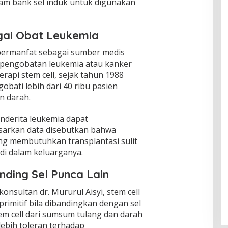
alam bank sel induk untuk digunakan
ai Obat Leukemia
t bermanfat sebagai sumber medis
 pengobatan leukemia atau kanker
api stem cell, sejak tahun 1988
obati lebih dari 40 ribu pasien
n darah.
nderita leukemia dapat
sarkan data disebutkan bahwa
ang membutuhkan transplantasi sulit
i dalam keluarganya.
anding Sel Punca Lain
onsultan dr. Mururul Aisyi, stem cell
 primitif bila dibandingkan dengan sel
stem cell dari sumsum tulang dan darah
t lebih toleran terhadap