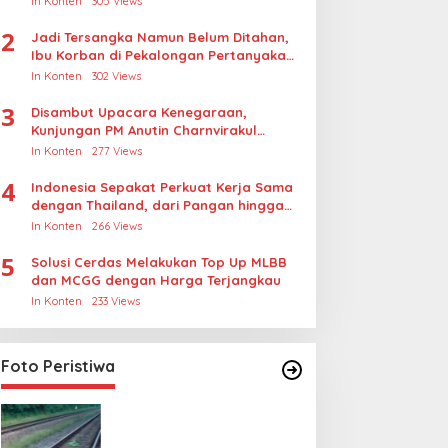
In Konten
305 Views
2
Jadi Tersangka Namun Belum Ditahan,
Ibu Korban di Pekalongan Pertanyakan
Keseriusan Polisi Tangani Kasus
In Konten
302 Views
Rudapksa Sampai Anaknya Hamil
3
Disambut Upacara Kenegaraan,
Kunjungan PM Anutin Charnvirakul
Perkuat Hubungan Indonesia-Thailand
In Konten
277 Views
4
Indonesia Sepakat Perkuat Kerja Sama
dengan Thailand, dari Pangan hingga
Ekonomi Digital
In Konten
266 Views
5
Solusi Cerdas Melakukan Top Up MLBB
dan MCGG dengan Harga Terjangkau
In Konten
233 Views
Foto Peristiwa