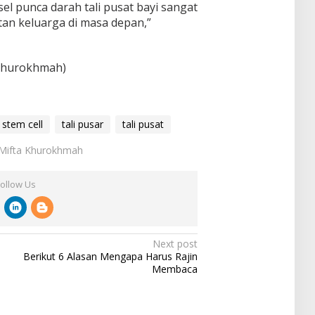
l punca darah tali pusat bayi sangat
tan keluarga di masa depan,”
 Khurokhmah)
stem cell
tali pusar
tali pusat
: Mifta Khurokhmah
Follow Us
Next post
Berikut 6 Alasan Mengapa Harus Rajin
Membaca