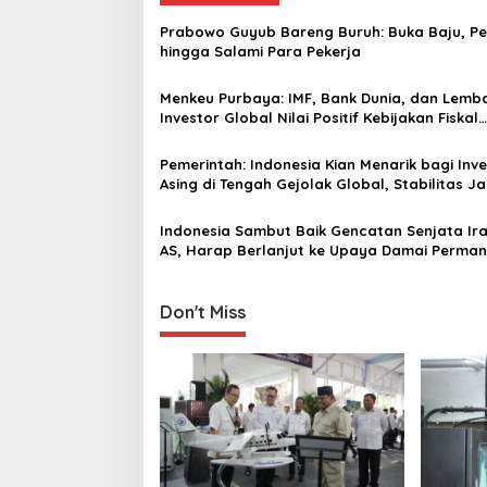
n
Prabowo Guyub Bareng Buruh: Buka Baju, Pe
a
hingga Salami Para Pekerja
v
Menkeu Purbaya: IMF, Bank Dunia, dan Lemb
i
Investor Global Nilai Positif Kebijakan Fiskal
g
Indonesia
a
Pemerintah: Indonesia Kian Menarik bagi Inv
Asing di Tengah Gejolak Global, Stabilitas Ja
t
Keunggulan
i
Indonesia Sambut Baik Gencatan Senjata Ir
AS, Harap Berlanjut ke Upaya Damai Perma
o
n
Don't Miss