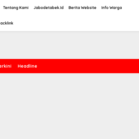
Tentang Kami
Jabodetabek.Id
Berita Website
Info Warga
acklink
erkini
Headline