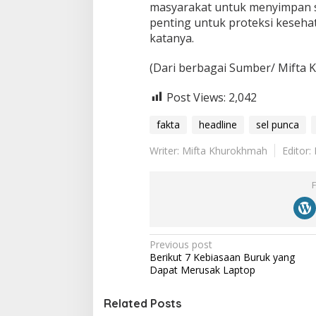
masyarakat untuk menyimpan se
penting untuk proteksi keseha
katanya.
(Dari berbagai Sumber/ Mifta
Post Views:
2,042
fakta
headline
sel punca
Writer: Mifta Khurokhmah
Editor
P
Previous post
Berikut 7 Kebiasaan Buruk yang
o
Dapat Merusak Laptop
s
t
Related Posts