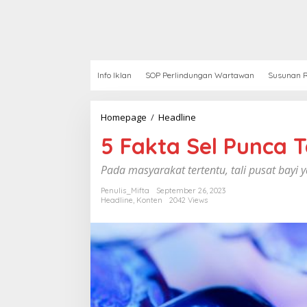
Info Iklan
SOP Perlindungan Wartawan
Susunan R
Homepage
/
Headline
5
F
5 Fakta Sel Punca T
a
k
t
Pada masyarakat tertentu, tali pusat bayi 
a
S
Penulis_Mifta
September 26, 2023
Headline
,
Konten
2042 Views
e
l
P
u
n
c
a
T
a