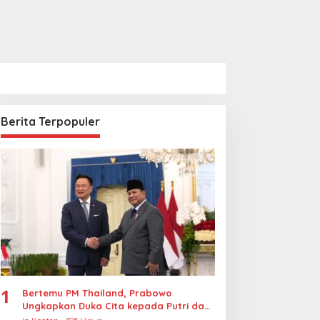
Berita Terpopuler
1
Bertemu PM Thailand, Prabowo
Ungkapkan Duka Cita kepada Putri dan
Selamat Ulang Tahun ke Raja Thailand