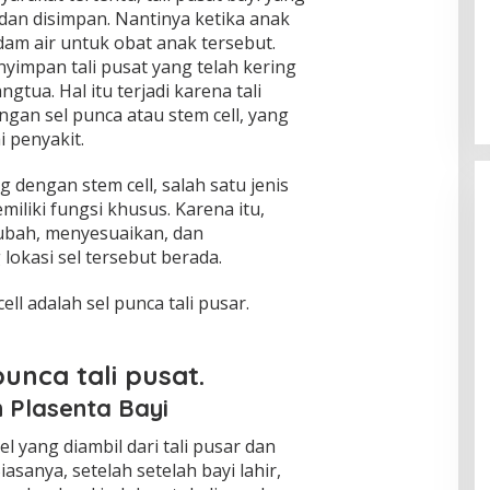
 dan disimpan. Nantinya ketika anak
Pria Diduga Bunuh Diri di Jalur Rel
ndam air untuk obat anak tersebut.
KA Blambangan-Pasar Senen,
nyimpan tali pusat yang telah kering
Kepala Putus Hingga Kaki Korban
In Foto Peristiwa
|
April 27, 2026
gtua. Hal itu terjadi karena tali
Hancur
ngan sel punca atau stem cell, yang
 penyakit.
 dengan stem cell, salah satu jenis
iliki fungsi khusus. Karena itu,
ubah, menyesuaikan, dan
okasi sel tersebut berada.
ell adalah sel punca tali pusar.
punca tali pusat.
h Plasenta Bayi
el yang diambil dari tali pusar dan
iasanya, setelah setelah bayi lahir,