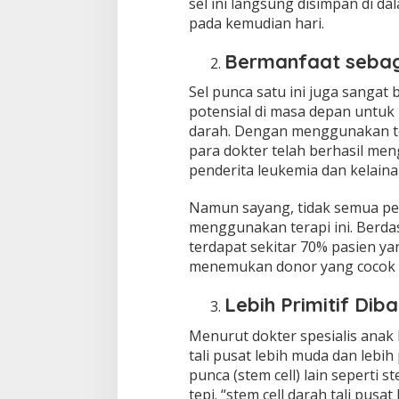
sel ini langsung disimpan di d
pada kemudian hari.
Bermanfaat sebag
Sel punca satu ini juga sanga
potensial di masa depan untuk
darah. Dengan menggunakan ter
para dokter telah berhasil meng
penderita leukemia dan kelaina
Namun sayang, tidak semua pe
menggunakan terapi ini. Berda
terdapat sekitar 70% pasien y
menemukan donor yang cocok d
Lebih Primitif Dib
Menurut dokter spesialis anak k
tali pusat lebih muda dan lebih
punca (stem cell) lain seperti 
tepi. “stem cell darah tali pusa