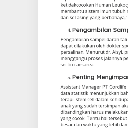
ketidakcocokan Human Leukocyt
membantu sistem imun tubuh m
dan sel asing yang berbahaya,”
Pengambilan Samp
Pengambilan sampel darah tali
dapat dilakukan oleh dokter s
persalinan. Menurut dr. Aisyi,
menggangu proses jalannya pe
sectio caesarea.
Penting Menyimpan
Assistant Manager PT Cordlife
data statistik menunjukkan b
terapi stem cell dalam kehidup
anak yang sudah tersimpan a
dibandingkan harus melakukan
yang cocok. Tentu hal terseb
besar dan waktu yang lebih la