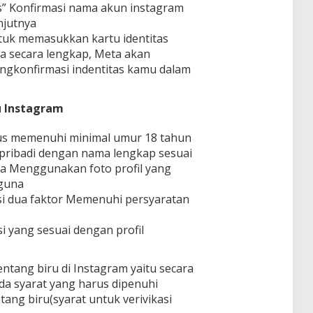
ts” Konfirmasi nama akun instagram
njutnya
tuk memasukkan kartu identitas
ta secara lengkap, Meta akan
ngkonfirmasi indentitas kamu dalam
u Instagram
us memenuhi minimal umur 18 tahun
n pribadi dengan nama lengkap sesuai
 Menggunakan foto profil yang
guna
si dua faktor Memenuhi persyaratan
si yang sesuai dengan profil
ntang biru di Instagram yaitu secara
ada syarat yang harus dipenuhi
ng biru(syarat untuk verivikasi