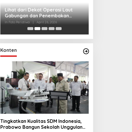
Lihat dari Dekat
Miraj Nabi Muh
Santunan Anak Y
In Foto Peristiwa
|
Janu
Rt001/Rw012 Pa
Konten
Tingkatkan Kualitas SDM Indonesia,
Prabowo Bangun Sekolah Unggulan