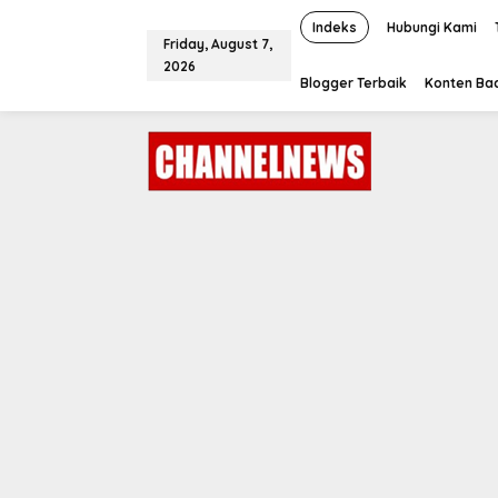
S
k
Indeks
Hubungi Kami
Friday, August 7,
i
2026
p
Blogger Terbaik
Konten Bac
t
o
c
o
n
t
e
n
t