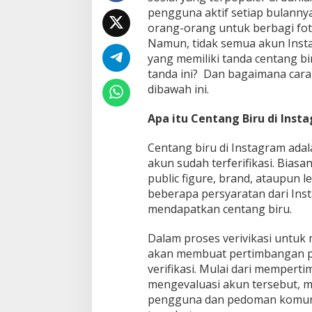
a
pengguna aktif setiap bulanny
m
orang-orang untuk berbagi foto,
Namun, tidak semua akun Inst
yang memiliki tanda centang bi
tanda ini? Dan bagaimana car
dibawah ini.
Apa itu Centang Biru di Inst
Centang biru di Instagram ada
akun sudah terferifikasi. Biasa
public figure, brand, ataupun l
beberapa persyaratan dari In
mendapatkan centang biru.
Dalam proses verivikasi untuk
akan membuat pertimbangan p
verifikasi. Mulai dari mempert
mengevaluasi akun tersebut, 
pengguna dan pedoman komunit