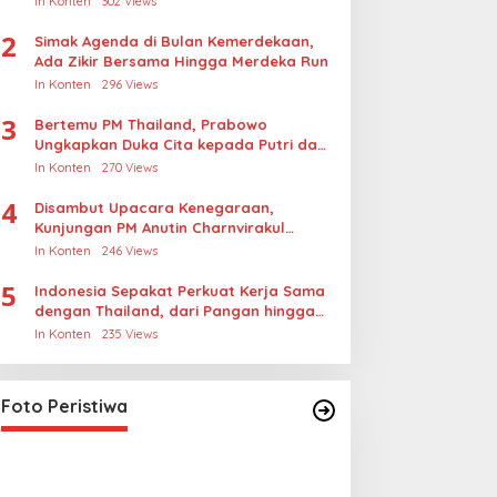
In Konten
302 Views
Rudapksa Sampai Anaknya Hamil
2
Simak Agenda di Bulan Kemerdekaan,
Ada Zikir Bersama Hingga Merdeka Run
In Konten
296 Views
3
Bertemu PM Thailand, Prabowo
Ungkapkan Duka Cita kepada Putri dan
Selamat Ulang Tahun ke Raja Thailand
In Konten
270 Views
4
Disambut Upacara Kenegaraan,
Kunjungan PM Anutin Charnvirakul
Perkuat Hubungan Indonesia-Thailand
In Konten
246 Views
5
Indonesia Sepakat Perkuat Kerja Sama
dengan Thailand, dari Pangan hingga
Ekonomi Digital
In Konten
235 Views
Lihat dari Dekat Operasi Laut
Gabungan dan Penembakan
Senjata Khusus TNI
In Foto Peristiwa
|
April 26, 2026
Foto Peristiwa