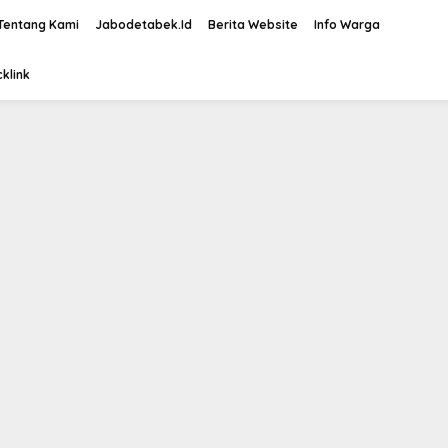
Tentang Kami
Jabodetabek.Id
Berita Website
Info Warga
klink