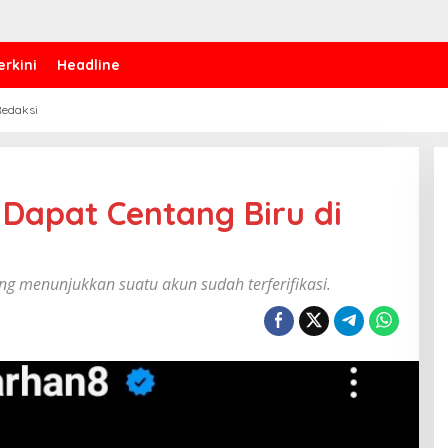
erkini
Headline
edaksi
 Dapat Centang Biru di
ng menunjukkan suatu akun sudah terferifikasi.