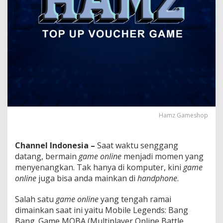
u
t
u
h
a
n
G
a
m
e
r
s
Hamz Gameshop
Channel Indonesia –
Saat waktu senggang
datang, bermain
game online
menjadi momen yang
menyenangkan. Tak hanya di komputer, kini
game
online
juga bisa anda mainkan di
handphone
.
Salah satu
game online
yang tengah ramai
dimainkan saat ini yaitu Mobile Legends: Bang
Bang. Game MOBA (Multiplayer Online Battle