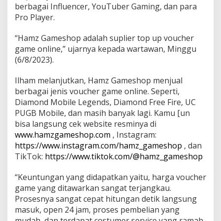
berbagai Influencer, YouTuber Gaming, dan para
Pro Player.
“Hamz Gameshop adalah suplier top up voucher
game online,” ujarnya kepada wartawan, Minggu
(6/8/2023).
Ilham melanjutkan, Hamz Gameshop menjual
berbagai jenis voucher game online. Seperti,
Diamond Mobile Legends, Diamond Free Fire, UC
PUGB Mobile, dan masih banyak lagi. Kamu [un
bisa langsung cek website resminya di
www.hamzgameshop.com
, Instagram:
https://www.instagram.com/hamz_gameshop
, dan
TikTok:
https://www.tiktok.com/@hamz_gameshop
“Keuntungan yang didapatkan yaitu, harga voucher
game yang ditawarkan sangat terjangkau.
Prosesnya sangat cepat hitungan detik langsung
masuk, open 24 jam, proses pembelian yang
mudah, dan terdapat costumer service yang ramah