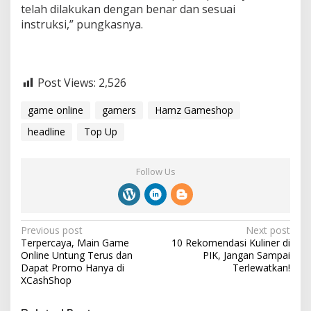
telah dilakukan dengan benar dan sesuai
instruksi,” pungkasnya.
Post Views:
2,526
game online
gamers
Hamz Gameshop
headline
Top Up
Follow Us
P
Previous post
Next post
Terpercaya, Main Game
10 Rekomendasi Kuliner di
o
Online Untung Terus dan
PIK, Jangan Sampai
s
Dapat Promo Hanya di
Terlewatkan!
XCashShop
t