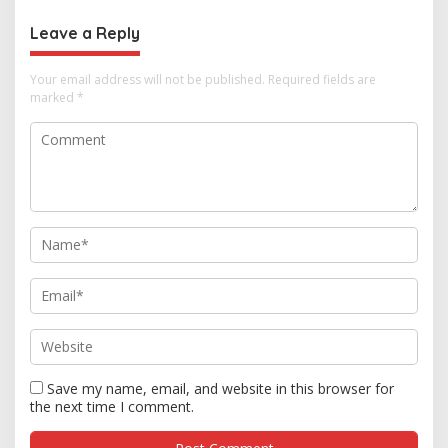
Leave a Reply
Your email address will not be published.
Required fields are
marked
*
Save my name, email, and website in this browser for
the next time I comment.