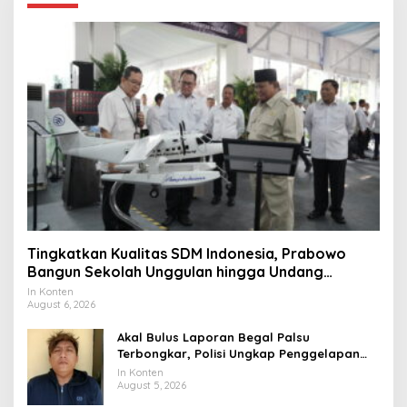
Tingkatkan Kualitas SDM Indonesia, Prabowo
Bangun Sekolah Unggulan hingga Undang
Universitas Terbaik Dunia
In Konten
August 6, 2026
Akal Bulus Laporan Begal Palsu
Terbongkar, Polisi Ungkap Penggelapan
Uang Perusahaan untuk Crypto
In Konten
August 5, 2026