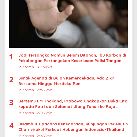
1
Jadi Tersangka Namun Belum Ditahan, Ibu Korban di
Pekalongan Pertanyakan Keseriusan Polisi Tangani
Kasus Rudapksa Sampai Anaknya Hamil
In Konten
302 Views
2
Simak Agenda di Bulan Kemerdekaan, Ada Zikir
Bersama Hingga Merdeka Run
In Konten
296 Views
3
Bertemu PM Thailand, Prabowo Ungkapkan Duka Cita
kepada Putri dan Selamat Ulang Tahun ke Raja
Thailand
In Konten
270 Views
4
Disambut Upacara Kenegaraan, Kunjungan PM Anutin
Charnvirakul Perkuat Hubungan Indonesia-Thailand
In Konten
246 Views