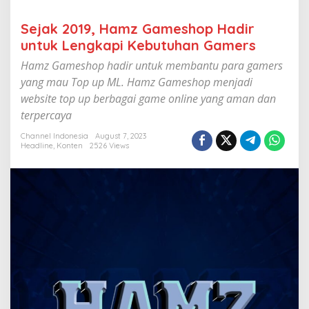
s
h
Sejak 2019, Hamz Gameshop Hadir
o
untuk Lengkapi Kebutuhan Gamers
p
H
Hamz Gameshop hadir untuk membantu para gamers
a
d
yang mau Top up ML. Hamz Gameshop menjadi
i
website top up berbagai game online yang aman dan
r
terpercaya
u
n
Channel Indonesia
August 7, 2023
t
Headline
,
Konten
2526 Views
u
k
L
e
n
g
k
a
p
i
K
e
b