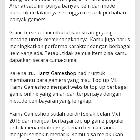
Arena) satu ini, punya banyak item dan mode
menarik di dalamnya sehingga menarik perhatian
banyak gamers.
Game tersebut membutuhkan strategi yang
matang untuk memenangkannya. Kamu juga harus
meningkatkan performa karakter dengan berbagai
item yang ada. Tetapi, tidak semua item bisa kamu
dapatkan secara cuma-cuma.
Karena itu,
Hamz Gameshop
hadir untuk
membantu para gamers yang mau Top up ML.
Hamz Gameshop menjadi website top up berbagai
game online yang aman dan terpercaya dengan
metode pembayaran yang lengkap.
Hamz Gameshop sudah berdiri sejak bulan Mei
2019 dan menjual berbagai top up game populer
untuk menambah pengalaman bermain anda
menjadi semakin menarik. Kamu bisa melakukan