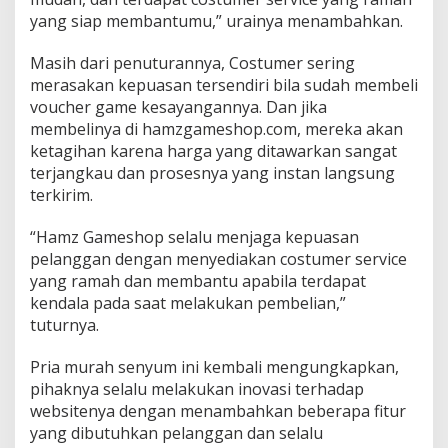
yang siap membantumu,” urainya menambahkan.
Masih dari penuturannya, Costumer sering
merasakan kepuasan tersendiri bila sudah membeli
voucher game kesayangannya. Dan jika
membelinya di hamzgameshop.com, mereka akan
ketagihan karena harga yang ditawarkan sangat
terjangkau dan prosesnya yang instan langsung
terkirim.
“Hamz Gameshop selalu menjaga kepuasan
pelanggan dengan menyediakan costumer service
yang ramah dan membantu apabila terdapat
kendala pada saat melakukan pembelian,”
tuturnya.
Pria murah senyum ini kembali mengungkapkan,
pihaknya selalu melakukan inovasi terhadap
websitenya dengan menambahkan beberapa fitur
yang dibutuhkan pelanggan dan selalu