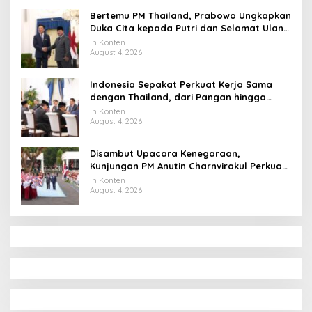
Bertemu PM Thailand, Prabowo Ungkapkan
Duka Cita kepada Putri dan Selamat Ulang
Tahun ke Raja Thailand
In Konten
August 4, 2026
Indonesia Sepakat Perkuat Kerja Sama
dengan Thailand, dari Pangan hingga
Ekonomi Digital
In Konten
August 4, 2026
Disambut Upacara Kenegaraan,
Kunjungan PM Anutin Charnvirakul Perkuat
Hubungan Indonesia-Thailand
In Konten
August 4, 2026