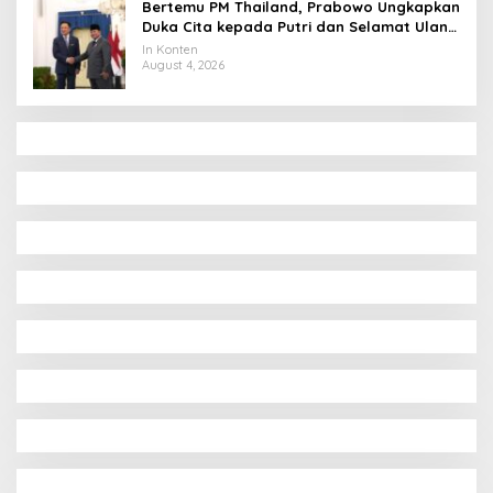
Bertemu PM Thailand, Prabowo Ungkapkan
Duka Cita kepada Putri dan Selamat Ulang
Tahun ke Raja Thailand
In Konten
August 4, 2026