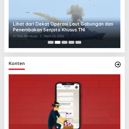
Lihat dari Dekat Operasi Laut Gabungan dan
L
Penembakan Senjata Khusus TNI
M
R
In Foto Peristiwa
|
April 26, 2026
In 
Konten