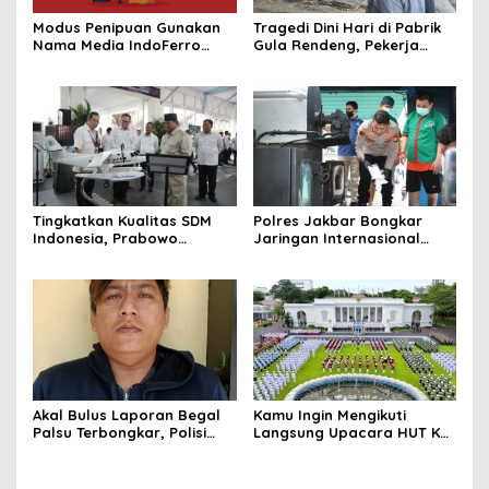
Modus Penipuan Gunakan
Tragedi Dini Hari di Pabrik
Nama Media IndoFerro
Gula Rendeng, Pekerja
untuk Tujuan Kejahatan,
Tewas Tertimpa Alat
Waspadalah!
Pengangkat Tebu
Tingkatkan Kualitas SDM
Polres Jakbar Bongkar
Indonesia, Prabowo
Jaringan Internasional
Bangun Sekolah Unggulan
Pemasok Bahan Baku
hingga Undang Universitas
Narkoba, 7 Tersangka
Terbaik Dunia
Diringkus dan Barang Bukti
1,1 Ton Rp119 Miliar
Dimusnahkan
Akal Bulus Laporan Begal
Kamu Ingin Mengikuti
Palsu Terbongkar, Polisi
Langsung Upacara HUT Ke-
Ungkap Penggelapan Uang
81 Kemerdekaan RI di
Perusahaan untuk Crypto
Istana? Ini Link
Pendaftaran Resminya di