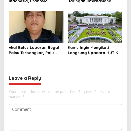
Indonesia, Prabowo
Jaringan Internasional
Bangun Sekolah Unggulan
Pemasok Bahan Baku
hingga Undang Universitas
Narkoba, 7 Tersangka
Terbaik Dunia
Diringkus dan Barang Bukti
1,1 Ton Rp119 Miliar
Dimusnahkan
Akal Bulus Laporan Begal
Kamu Ingin Mengikuti
Palsu Terbongkar, Polisi
Langsung Upacara HUT Ke-
Ungkap Penggelapan Uang
81 Kemerdekaan RI di
Perusahaan untuk Crypto
Istana? Ini Link
Pendaftaran Resminya di
Sini
Leave a Reply
Your email address will not be published.
Required fields are
marked
*