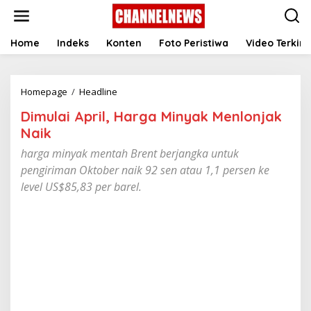
S
k
i
p
Home
Indeks
Konten
Foto Peristiwa
Video Terkini
t
o
c
Homepage
/
Headline
D
o
i
n
Dimulai April, Harga Minyak Menlonjak
m
t
u
e
Naik
l
n
harga minyak mentah Brent berjangka untuk
a
t
i
pengiriman Oktober naik 92 sen atau 1,1 persen ke
A
level US$85,83 per barel.
p
r
i
l
,
H
a
r
g
a