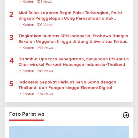
Thailand
In Konten
321 Views
2
Akal Bulus Laporan Begal Palsu Terbongkar, Polisi
Ungkap Penggelapan Uang Perusahaan untuk
Crypto
In Konten
302 Views
3
Tingkatkan Kualitas SDM Indonesia, Prabowo Bangun
Sekolah Unggulan hingga Undang Universitas Terbaik
Dunia
In Konten
294 Views
4
Disambut Upacara Kenegaraan, Kunjungan PM Anutin
Charnvirakul Perkuat Hubungan Indonesia-Thailand
In Konten
285 Views
5
Indonesia Sepakat Perkuat Kerja Sama dengan
Thailand, dari Pangan hingga Ekonomi Digital
In Konten
274 Views
Foto Peristiwa