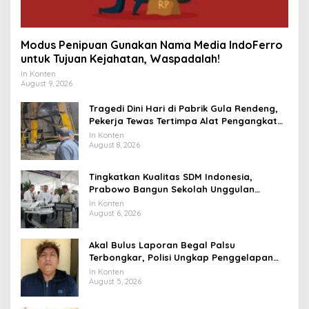
Modus Penipuan Gunakan Nama Media IndoFerro
untuk Tujuan Kejahatan, Waspadalah!
In Konten
August 9, 2026
Tragedi Dini Hari di Pabrik Gula Rendeng,
Pekerja Tewas Tertimpa Alat Pengangkat
Tebu
In Konten
August 8, 2026
Tingkatkan Kualitas SDM Indonesia,
Prabowo Bangun Sekolah Unggulan
hingga Undang Universitas Terbaik Dunia
In Konten
August 6, 2026
Akal Bulus Laporan Begal Palsu
Terbongkar, Polisi Ungkap Penggelapan
Uang Perusahaan untuk Crypto
In Konten
August 5, 2026