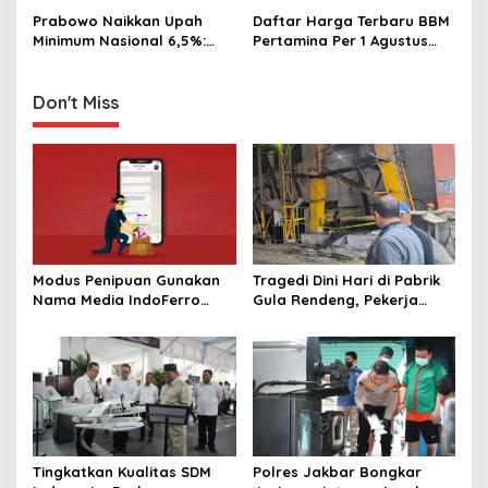
g
Jelang Lebaran
Prabowo Naikkan Upah
Daftar Harga Terbaru BBM
Minimum Nasional 6,5%:
Pertamina Per 1 Agustus
a
Kita Terus Berjuang
2023
t
Perbaiki
Don't Miss
i
o
n
Modus Penipuan Gunakan
Tragedi Dini Hari di Pabrik
Nama Media IndoFerro
Gula Rendeng, Pekerja
untuk Tujuan Kejahatan,
Tewas Tertimpa Alat
Waspadalah!
Pengangkat Tebu
Tingkatkan Kualitas SDM
Polres Jakbar Bongkar