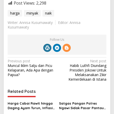
Post Views:
2,298
harga
minyak
naik
Writer: Annisa Kusumawaty
Editor: Annisa
Kusumawaty
Follow Us
P
Previous post
Next post
Muncul Iklim Salju dan Picu
Habib Luthfi Diundang
o
Kelaparan, Ada Apa dengan
Presiden Jokowi Untuk
s
Papua?
Melaksanakan Zikir
Kemerdekaan di Istana
t
n
Related Posts
a
v
Harga Cabai Rawit hingga
Satgas Pangan Polres
Daging Ayam Turun, Inflasi
Ngawi Sidak Pasar Pantau
i
RI April 2026 Terkendali
Harga dan Stok Bapokting