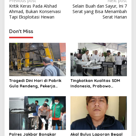
P
Previous post
Next post
Kritik Keras Pada Alshad
Selain Buah dan Sayur, Ini 7
o
Ahmad, Bukan Konservasi
Serat yang Bisa Menambah
s
Tapi Eksploitasi Hewan
Serat Harian
t
Don't Miss
n
a
v
i
g
a
Tragedi Dini Hari di Pabrik
Tingkatkan Kualitas SDM
t
Gula Rendeng, Pekerja
Indonesia, Prabowo
Tewas Tertimpa Alat
Bangun Sekolah Unggulan
i
Pengangkat Tebu
hingga Undang Universitas
o
Terbaik Dunia
n
Polres Jakbar Bongkar
Akal Bulus Laporan Begal