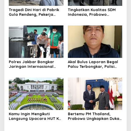
Tragedi Dini Hari di Pabrik
Tingkatkan Kualitas SDM
Gula Rendeng, Pekerja
Indonesia, Prabowo
Tewas Tertimpa Alat
Bangun Sekolah Unggulan
Pengangkat Tebu
hingga Undang Universitas
Terbaik Dunia
Polres Jakbar Bongkar
Akal Bulus Laporan Begal
Jaringan Internasional
Palsu Terbongkar, Polisi
Pemasok Bahan Baku
Ungkap Penggelapan Uang
Narkoba, 7 Tersangka
Perusahaan untuk Crypto
Diringkus dan Barang Bukti
1,1 Ton Rp119 Miliar
Dimusnahkan
Kamu Ingin Mengikuti
Bertemu PM Thailand,
Langsung Upacara HUT Ke-
Prabowo Ungkapkan Duka
81 Kemerdekaan RI di
Cita kepada Putri dan
Istana? Ini Link
Selamat Ulang Tahun ke