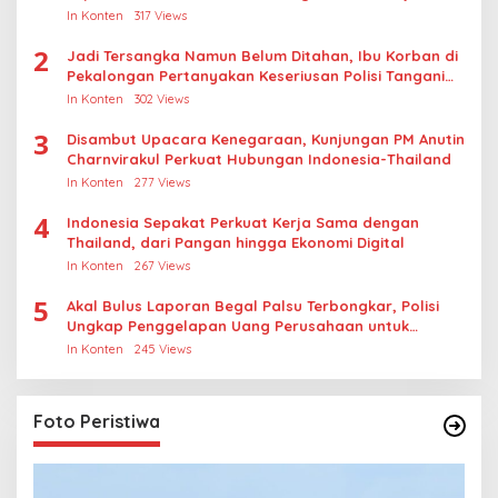
Thailand
In Konten
317 Views
2
Jadi Tersangka Namun Belum Ditahan, Ibu Korban di
Pekalongan Pertanyakan Keseriusan Polisi Tangani
Kasus Rudapksa Sampai Anaknya Hamil
In Konten
302 Views
3
Disambut Upacara Kenegaraan, Kunjungan PM Anutin
Charnvirakul Perkuat Hubungan Indonesia-Thailand
In Konten
277 Views
4
Indonesia Sepakat Perkuat Kerja Sama dengan
Thailand, dari Pangan hingga Ekonomi Digital
In Konten
267 Views
5
Akal Bulus Laporan Begal Palsu Terbongkar, Polisi
Ungkap Penggelapan Uang Perusahaan untuk
Crypto
In Konten
245 Views
Foto Peristiwa