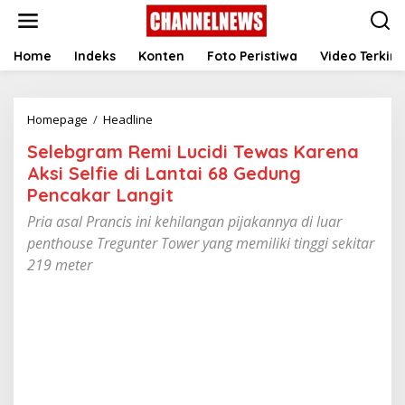
S
k
i
p
Home
Indeks
Konten
Foto Peristiwa
Video Terkini
t
o
c
Homepage
/
Headline
S
o
e
n
Selebgram Remi Lucidi Tewas Karena
l
t
e
e
Aksi Selfie di Lantai 68 Gedung
b
n
Pencakar Langit
g
t
r
Pria asal Prancis ini kehilangan pijakannya di luar
a
penthouse Tregunter Tower yang memiliki tinggi sekitar
m
219 meter
R
e
m
i
L
u
c
i
d