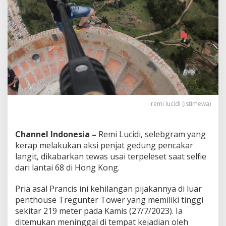
a
n
t
a
i
6
8
G
e
d
u
remi lucidi (istimewa)
n
g
P
e
Channel Indonesia –
Remi Lucidi, selebgram yang
n
kerap melakukan aksi penjat gedung pencakar
c
langit, dikabarkan tewas usai terpeleset saat selfie
a
dari lantai 68 di Hong Kong.
k
a
r
Pria asal Prancis ini kehilangan pijakannya di luar
L
penthouse Tregunter Tower yang memiliki tinggi
a
sekitar 219 meter pada Kamis (27/7/2023). Ia
n
ditemukan meninggal di tempat kejadian oleh
g