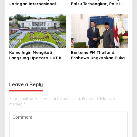
Jaringan Internasional
Palsu Terbongkar, Polisi
Pemasok Bahan Baku
Ungkap Penggelapan Uang
Narkoba, 7 Tersangka
Perusahaan untuk Crypto
Diringkus dan Barang Bukti
1,1 Ton Rp119 Miliar
Dimusnahkan
Kamu Ingin Mengikuti
Bertemu PM Thailand,
Langsung Upacara HUT Ke-
Prabowo Ungkapkan Duka
81 Kemerdekaan RI di
Cita kepada Putri dan
Istana? Ini Link
Selamat Ulang Tahun ke
Pendaftaran Resminya di
Raja Thailand
Sini
Leave a Reply
Your email address will not be published.
Required fields are
marked
*