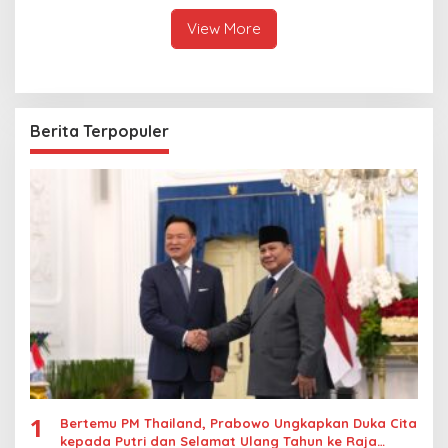
Pendaftaran Resminya di
Raja Thailand
Sini
View More
Berita Terpopuler
1
Bertemu PM Thailand, Prabowo Ungkapkan Duka Cita
kepada Putri dan Selamat Ulang Tahun ke Raja