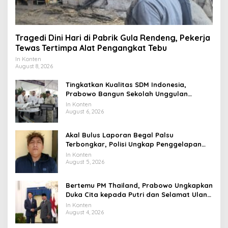
Tragedi Dini Hari di Pabrik Gula Rendeng, Pekerja
Tewas Tertimpa Alat Pengangkat Tebu
In Konten
August 8, 2026
Tingkatkan Kualitas SDM Indonesia,
Prabowo Bangun Sekolah Unggulan
hingga Undang Universitas Terbaik Dunia
In Konten
August 6, 2026
Akal Bulus Laporan Begal Palsu
Terbongkar, Polisi Ungkap Penggelapan
Uang Perusahaan untuk Crypto
In Konten
August 5, 2026
Bertemu PM Thailand, Prabowo Ungkapkan
Duka Cita kepada Putri dan Selamat Ulang
Tahun ke Raja Thailand
In Konten
August 4, 2026