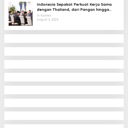
Indonesia Sepakat Perkuat Kerja Sama
dengan Thailand, dari Pangan hingga
Ekonomi Digital
In Konten
August 4, 2026