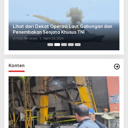
Lihat dari Dekat Operasi Laut Gabungan dan
L
Penembakan Senjata Khusus TNI
M
R
In Foto Peristiwa
|
April 26, 2026
In 
Konten