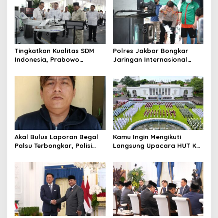
i
o
n
Tingkatkan Kualitas SDM
Polres Jakbar Bongkar
Indonesia, Prabowo
Jaringan Internasional
Bangun Sekolah Unggulan
Pemasok Bahan Baku
hingga Undang Universitas
Narkoba, 7 Tersangka
Terbaik Dunia
Diringkus dan Barang Bukti
1,1 Ton Rp119 Miliar
Dimusnahkan
Akal Bulus Laporan Begal
Kamu Ingin Mengikuti
Palsu Terbongkar, Polisi
Langsung Upacara HUT Ke-
Ungkap Penggelapan Uang
81 Kemerdekaan RI di
Perusahaan untuk Crypto
Istana? Ini Link
Pendaftaran Resminya di
Sini