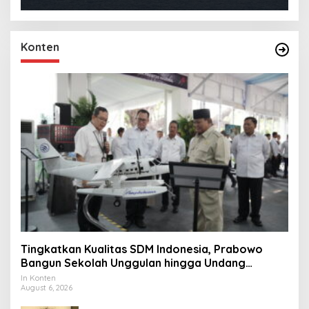
Konten
Tingkatkan Kualitas SDM Indonesia, Prabowo
Bangun Sekolah Unggulan hingga Undang
Universitas Terbaik Dunia
In Konten
August 6, 2026