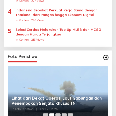
In Konten
277 Views
4
Indonesia Sepakat Perkuat Kerja Sama dengan
Thailand, dari Pangan hingga Ekonomi Digital
In Konten
266 Views
5
Solusi Cerdas Melakukan Top Up MLBB dan MCGG
dengan Harga Terjangkau
In Konten
233 Views
Foto Peristiwa
Lihat dari Dekat Operasi Laut Gabungan dan
L
Penembakan Senjata Khusus TNI
M
R
In Foto Peristiwa
|
April 26, 2026
In 