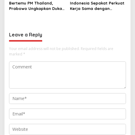
Bertemu PM Thailand,
Indonesia Sepakat Perkuat
Prabowo Ungkapkan Duka
Kerja Sama dengan
Cita kepada Putri dan
Thailand, dari Pangan
Selamat Ulang Tahun ke
hingga Ekonomi Digital
Raja Thailand
Leave a Reply
Your email address will not be published.
Required fields are
marked
*