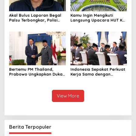
Akal Bulus Laporan Begal
Kamu Ingin Mengikuti
Palsu Terbongkar, Polisi
Langsung Upacara HUT Ke-
Ungkap Penggelapan Uang
81 Kemerdekaan RI di
Perusahaan untuk Crypto
Istana? Ini Link
Pendaftaran Resminya di
Sini
Bertemu PM Thailand,
Indonesia Sepakat Perkuat
Prabowo Ungkapkan Duka
Kerja Sama dengan
Cita kepada Putri dan
Thailand, dari Pangan
Selamat Ulang Tahun ke
hingga Ekonomi Digital
Raja Thailand
View More
Berita Terpopuler