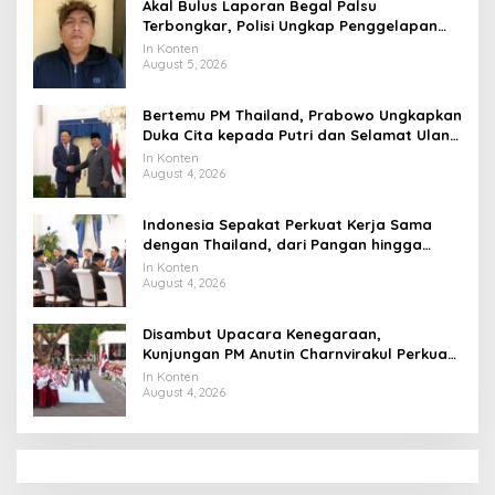
Akal Bulus Laporan Begal Palsu
Terbongkar, Polisi Ungkap Penggelapan
Uang Perusahaan untuk Crypto
In Konten
August 5, 2026
Bertemu PM Thailand, Prabowo Ungkapkan
Duka Cita kepada Putri dan Selamat Ulang
Tahun ke Raja Thailand
In Konten
August 4, 2026
Indonesia Sepakat Perkuat Kerja Sama
dengan Thailand, dari Pangan hingga
Ekonomi Digital
In Konten
August 4, 2026
Disambut Upacara Kenegaraan,
Kunjungan PM Anutin Charnvirakul Perkuat
Hubungan Indonesia-Thailand
In Konten
August 4, 2026