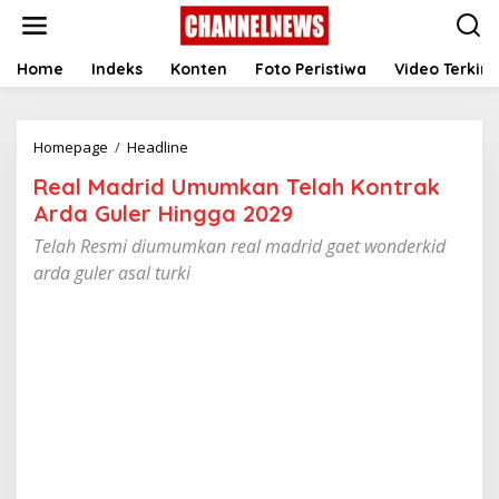
S
k
i
p
Home
Indeks
Konten
Foto Peristiwa
Video Terkini
t
o
c
Homepage
/
Headline
R
o
e
n
Real Madrid Umumkan Telah Kontrak
a
t
l
e
Arda Guler Hingga 2029
M
n
Telah Resmi diumumkan real madrid gaet wonderkid
a
t
d
arda guler asal turki
r
i
d
U
m
u
m
k
a
n
T