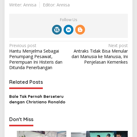
Writer: Annisa
Editor: Annisa
Follow Us
P
Previous post
Next post
Hantu Menjelma Sebagai
Antraks Tidak Bisa Menular
o
Penumpang Pesawat,
dari Manusia ke Manusia, Ini
s
Perempuan Ini Histeris dan
Penjelasan Kemenkes
Ditunda Penerbangan
t
n
Related Posts
a
v
Bale Tak Pernah Berseteru
dengan Christiano Ronaldo
i
g
Don't Miss
a
t