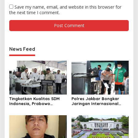
Save my name, email, and website in this browser for
the next time I comment.
News Feed
Tingkatkan Kualitas SDM
Polres Jakbar Bongkar
Indonesia, Prabowo
Jaringan Internasional
Bangun Sekolah Unggulan
Pemasok Bahan Baku
hingga Undang Universitas
Narkoba, 7 Tersangka
Terbaik Dunia
Diringkus dan Barang Bukti
1,1 Ton Rp119 Miliar
Dimusnahkan