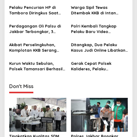
a
Pelaku Pencurian HP di
Warga Sipil Tewas
v
Tambora Diringkus Saat
Ditembak KKB di Intan
Polisi dan Warga Gelar
Jaya, Satgas Ops Damai
i
Siskamling
Cartenz Buru Pelaku
Perdagangan Oli Palsu di
Polri Kembali Tangkap
g
Jakbar Terbongkar, 3
Pelaku Baru Video
Pelaku dan Puluhan Botol
Deepfake yang Catut
a
Oli Palsu Diamankan
Nama Pejabat Negara
Akibat Perselingkuhan,
Ditangkap, Dua Pelaku
t
Komplotan KKB Serang
Kasus Judi Online Libatkan
i
Warga dan Bakar
Pegawai Komdigi Tiba di
Bangunan
Bandara Soetta
Kurun Waktu Sebulan,
Gerak Cepat Polsek
o
Polsek Tamansari Berhasil
Kalideres, Pelaku
n
Ungkap Dua Kasus
Penodongan Berhasil
Curanmor, Tiga Pelaku
Ditangkap di Batu Ceper
Diamankan
Don't Miss
Tingkatkan Kualitas SDM
Polres Jakbar Bongkar