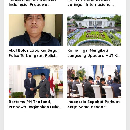
Indonesia, Prabowo
Jaringan Internasional
Bangun Sekolah Unggulan
Pemasok Bahan Baku
hingga Undang Universitas
Narkoba, 7 Tersangka
Terbaik Dunia
Diringkus dan Barang Bukti
1,1 Ton Rp119 Miliar
Dimusnahkan
Akal Bulus Laporan Begal
Kamu Ingin Mengikuti
Palsu Terbongkar, Polisi
Langsung Upacara HUT Ke-
Ungkap Penggelapan Uang
81 Kemerdekaan RI di
Perusahaan untuk Crypto
Istana? Ini Link
Pendaftaran Resminya di
Sini
Bertemu PM Thailand,
Indonesia Sepakat Perkuat
Prabowo Ungkapkan Duka
Kerja Sama dengan
Cita kepada Putri dan
Thailand, dari Pangan
Selamat Ulang Tahun ke
hingga Ekonomi Digital
Raja Thailand