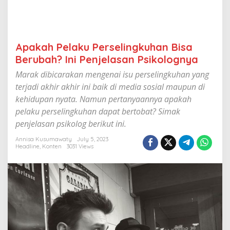
i
n
g
k
u
Apakah Pelaku Perselingkuhan Bisa
h
Berubah? Ini Penjelasan Psikolognya
a
n
Marak dibicarakan mengenai isu perselingkuhan yang
B
terjadi akhir akhir ini baik di media sosial maupun di
i
s
kehidupan nyata. Namun pertanyaannya apakah
a
pelaku perselingkuhan dapat bertobat? Simak
B
penjelasan psikolog berikut ini.
e
r
Annisa Kusumawaty
July 5, 2023
u
Headline
,
Konten
3031 Views
b
a
h
?
I
n
i
P
e