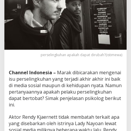
n
j
e
l
a
s
a
n
P
s
perselingkuhan apakah dapat dirubah?(istimewa)
i
k
o
l
Channel Indonesia –
Marak dibicarakan mengenai
o
isu perselingkuhan yang terjadi akhir akhir ini baik
g
di media sosial maupun di kehidupan nyata. Namun
n
pertanyaannya apakah pelaku perselingkuhan
y
a
dapat bertobat? Simak penjelasan psikolog berikut
ini.
Aktor Rendy Kjaernett tidak membatah terkait apa
yang disebarkan oleh istrinya Lady Nayoan lewat
sosial media miliknya beberapa waktu lalu. Rendy