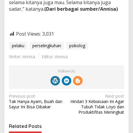
selama kitanya juga mau. Selama kitanya juga
sadar,” katanya.
(Dari berbagai sumber/Annisa)
Post Views:
3,031
pelaku
perselingkuhan
psikolog
Writer: Annisa
Editor: Annisa
Follow Us
P
Previous post
Next post
Tak Hanya Ayam, Buah dan
Hindari 3 Kebiasaan Ini Agar
o
Sayur Ini Bisa Dibakar
Tubuh Tidak Loyo dan
s
Produktifitas Meningkat
t
Related Posts
n