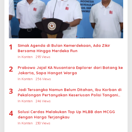
1
Simak Agenda di Bulan Kemerdekaan, Ada Zikir
Bersama Hingga Merdeka Run
In Konten
293 Views
2
Prabowo Jajal KA Nusantara Explorer dari Batang ke
Jakarta, Sapa Hangat Warga
In Konten
256 Views
3
Jadi Tersangka Namun Belum Ditahan, Ibu Korban di
Pekalongan Pertanyakan Keseriusan Polisi Tangani
Kasus Rudapksa Sampai Anaknya Hamil
In Konten
246 Views
4
Solusi Cerdas Melakukan Top Up MLBB dan MCGG
dengan Harga Terjangkau
In Konten
230 Views