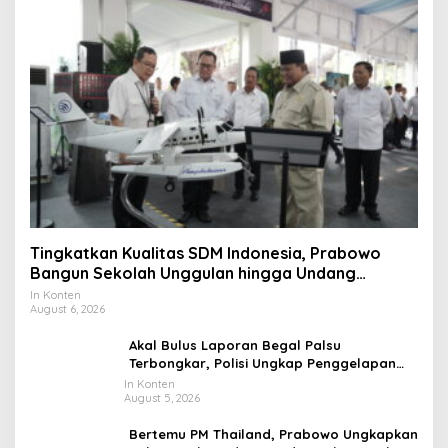
Tingkatkan Kualitas SDM Indonesia, Prabowo
Bangun Sekolah Unggulan hingga Undang
Universitas Terbaik Dunia
In Konten
August 6, 2026
Akal Bulus Laporan Begal Palsu
Terbongkar, Polisi Ungkap Penggelapan
Uang Perusahaan untuk Crypto
In Konten
August 5, 2026
Bertemu PM Thailand, Prabowo Ungkapkan