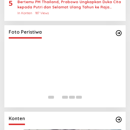
5
Bertemu PM Thailand, Prabowo Ungkapkan Duka Cita
kepada Putri dan Selamat Ulang Tahun ke Raja
Thailand
In Konten
187 Views
Lihat dari Dekat Operasi Laut Gabungan dan
Penembakan Senjata Khusus TNI
In Foto Peristiwa
|
April 26, 2026
Foto Peristiwa
L
M
R
In 
Konten