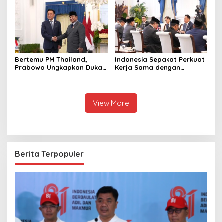
Pendaftaran Resminya di
Sini
Bertemu PM Thailand,
Indonesia Sepakat Perkuat
Prabowo Ungkapkan Duka
Kerja Sama dengan
Cita kepada Putri dan
Thailand, dari Pangan
Selamat Ulang Tahun ke
hingga Ekonomi Digital
Raja Thailand
View More
Berita Terpopuler