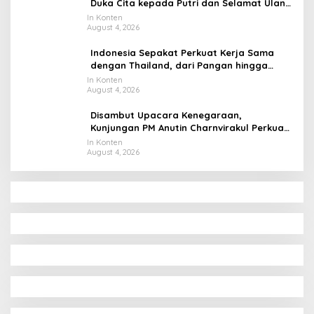
Duka Cita kepada Putri dan Selamat Ulang
Tahun ke Raja Thailand
In Konten
August 4, 2026
Indonesia Sepakat Perkuat Kerja Sama
dengan Thailand, dari Pangan hingga
Ekonomi Digital
In Konten
August 4, 2026
Disambut Upacara Kenegaraan,
Kunjungan PM Anutin Charnvirakul Perkuat
Hubungan Indonesia-Thailand
In Konten
August 4, 2026