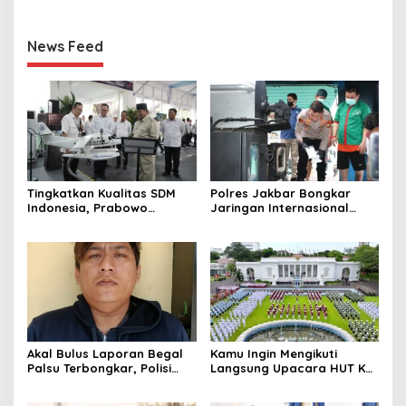
News Feed
Tingkatkan Kualitas SDM
Polres Jakbar Bongkar
Indonesia, Prabowo
Jaringan Internasional
Bangun Sekolah Unggulan
Pemasok Bahan Baku
hingga Undang Universitas
Narkoba, 7 Tersangka
Terbaik Dunia
Diringkus dan Barang Bukti
1,1 Ton Rp119 Miliar
Dimusnahkan
Akal Bulus Laporan Begal
Kamu Ingin Mengikuti
Palsu Terbongkar, Polisi
Langsung Upacara HUT Ke-
Ungkap Penggelapan Uang
81 Kemerdekaan RI di
Perusahaan untuk Crypto
Istana? Ini Link