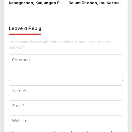
Kenegaraan, Kunjungan PM
Belum Ditahan, Ibu Korban
Anutin Charnvirakul Perkuat
di Pekalongan Pertanyakan
Hubungan Indonesia-
Keseriusan Polisi Tangani
Thailand
Kasus Rudapksa Sampai
Anaknya Hamil
Leave a Reply
Your email address will not be published.
Required fields are
marked
*