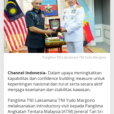
e
a
s
u
r
e
,
P
a
n
g
l
Panglima TNI Laksamana TNI Yudo Margono
i
m
a
T
Channel Indonesia-
Dalam upaya meningkatkan
N
kapabilitas dan confidence building measure untuk
I
kepentingan nasional dan turut serta secara aktif
K
menjaga keamanan dan stabilitas kawasan,
u
n
j
Panglima TNI Laksamana TNI Yudo Margono
u
melaksanakan introductory visit kepada Panglima
n
Angkatan Tentara Malaysia (ATM) Jeneral Tan Sri
g