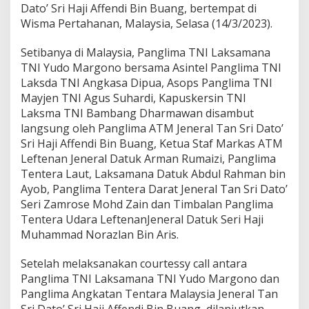
Dato’ Sri Haji Affendi Bin Buang, bertempat di
i
P
Wisma Pertahanan, Malaysia, Selasa (14/3/2023).
a
n
Setibanya di Malaysia, Panglima TNI Laksamana
g
TNI Yudo Margono bersama Asintel Panglima TNI
l
Laksda TNI Angkasa Dipua, Asops Panglima TNI
i
m
Mayjen TNI Agus Suhardi, Kapuskersin TNI
a
Laksma TNI Bambang Dharmawan disambut
A
langsung oleh Panglima ATM Jeneral Tan Sri Dato’
n
Sri Haji Affendi Bin Buang, Ketua Staf Markas ATM
g
Leftenan Jeneral Datuk Arman Rumaizi, Panglima
k
a
Tentera Laut, Laksamana Datuk Abdul Rahman bin
t
Ayob, Panglima Tentera Darat Jeneral Tan Sri Dato’
a
Seri Zamrose Mohd Zain dan Timbalan Panglima
n
Tentera Udara LeftenanJeneral Datuk Seri Haji
T
e
Muhammad Norazlan Bin Aris.
n
t
Setelah melaksanakan courtessy call antara
a
Panglima TNI Laksamana TNI Yudo Margono dan
r
Panglima Angkatan Tentara Malaysia Jeneral Tan
a
M
Sri Dato’ Sri Haji Affendi Bin Buang, dilanjutkan