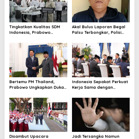
Tingkatkan Kualitas SDM
Akal Bulus Laporan Begal
Indonesia, Prabowo
Palsu Terbongkar, Polisi
Bangun Sekolah Unggulan
Ungkap Penggelapan Uang
hingga Undang Universitas
Perusahaan untuk Crypto
Terbaik Dunia
Bertemu PM Thailand,
Indonesia Sepakat Perkuat
Prabowo Ungkapkan Duka
Kerja Sama dengan
Cita kepada Putri dan
Thailand, dari Pangan
Selamat Ulang Tahun ke
hingga Ekonomi Digital
Raja Thailand
Disambut Upacara
Jadi Tersangka Namun