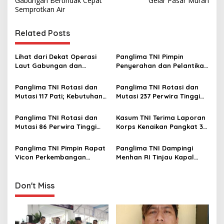
s
Gabungan Bertindak Cepat
Gelar Pasar Murah
Semprotkan Air
t
n
Related Posts
a
v
Lihat dari Dekat Operasi
Panglima TNI Pimpin
Laut Gabungan dan
Penyerahan dan Pelantikan
i
Penembakan Senjata
Jabatan di Lingkungan TNI
g
Khusus TNI
Panglima TNI Rotasi dan
Panglima TNI Rotasi dan
Mutasi 117 Pati; Kebutuhan
Mutasi 237 Perwira Tinggi
a
Organisasi dan Regenerasi
TNI
t
Kepemimpinan
Panglima TNI Rotasi dan
Kasum TNI Terima Laporan
i
Mutasi 86 Perwira Tinggi
Korps Kenaikan Pangkat 32
TNI, Berikut Daftar
Perwira Tinggi TNI
o
Lengkap Nama-namanya
Panglima TNI Pimpin Rapat
Panglima TNI Dampingi
n
Vicon Perkembangan
Menhan RI Tinjau Kapal
Situasi di Wilayah Satgas
Induk Prancis Charles De
TNI MONUSCO
Gaulle
Don't Miss