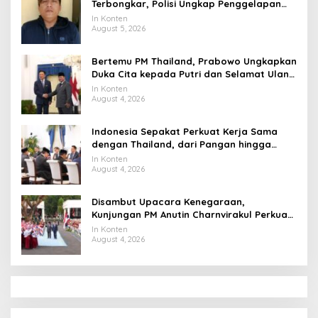
Terbongkar, Polisi Ungkap Penggelapan
Uang Perusahaan untuk Crypto
In Konten
August 5, 2026
Bertemu PM Thailand, Prabowo Ungkapkan
Duka Cita kepada Putri dan Selamat Ulang
Tahun ke Raja Thailand
In Konten
August 4, 2026
Indonesia Sepakat Perkuat Kerja Sama
dengan Thailand, dari Pangan hingga
Ekonomi Digital
In Konten
August 4, 2026
Disambut Upacara Kenegaraan,
Kunjungan PM Anutin Charnvirakul Perkuat
Hubungan Indonesia-Thailand
In Konten
August 4, 2026