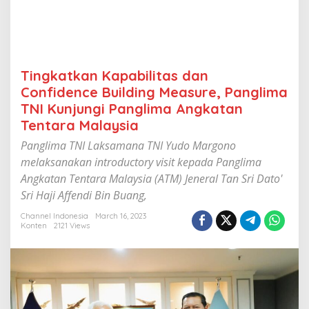
t
a
s
d
a
n
Tingkatkan Kapabilitas dan
C
Confidence Building Measure, Panglima
o
n
TNI Kunjungi Panglima Angkatan
f
Tentara Malaysia
i
d
Panglima TNI Laksamana TNI Yudo Margono
e
melaksanakan introductory visit kepada Panglima
n
Angkatan Tentara Malaysia (ATM) Jeneral Tan Sri Dato'
c
e
Sri Haji Affendi Bin Buang,
B
u
Channel Indonesia
March 16, 2023
Konten
2121 Views
i
l
d
i
n
g
M