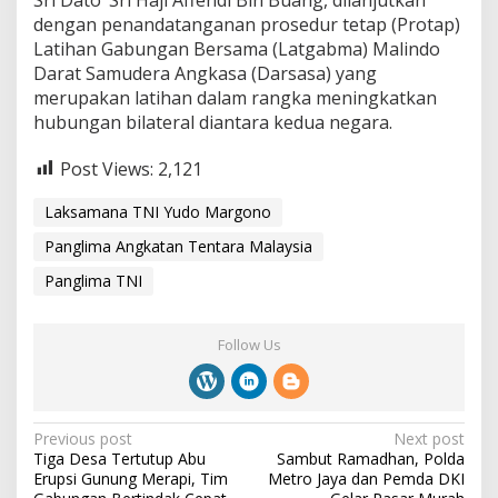
a
dengan penandatanganan prosedur tetap (Protap)
l
Latihan Gabungan Bersama (Latgabma) Malindo
a
Darat Samudera Angkasa (Darsasa) yang
y
merupakan latihan dalam rangka meningkatkan
s
i
hubungan bilateral diantara kedua negara.
a
Post Views:
2,121
Laksamana TNI Yudo Margono
Panglima Angkatan Tentara Malaysia
Panglima TNI
Follow Us
P
Previous post
Next post
Tiga Desa Tertutup Abu
Sambut Ramadhan, Polda
o
Erupsi Gunung Merapi, Tim
Metro Jaya dan Pemda DKI