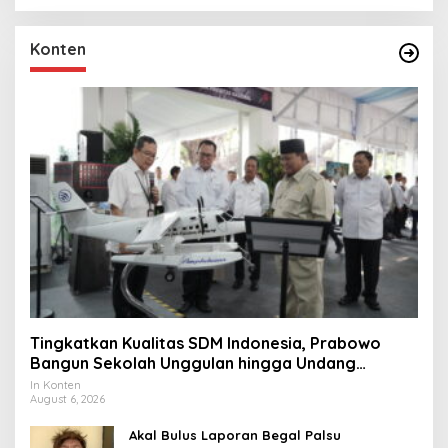
Konten
Tingkatkan Kualitas SDM Indonesia, Prabowo
Bangun Sekolah Unggulan hingga Undang
Universitas Terbaik Dunia
In Konten
August 6, 2026
Akal Bulus Laporan Begal Palsu