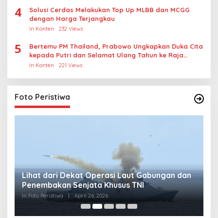
4
Solusi Cerdas Melakukan Top Up MLBB dan MCGG
dengan Harga Terjangkau
In Konten
232 Views
5
Bertemu PM Thailand, Prabowo Ungkapkan Duka Cita
kepada Putri dan Selamat Ulang Tahun ke Raja
Thailand
In Konten
221 Views
Foto Peristiwa
Lihat dari Dekat Operasi Laut Gabungan dan
L
Penembakan Senjata Khusus TNI
M
R
In Foto Peristiwa
|
April 26, 2026
In 