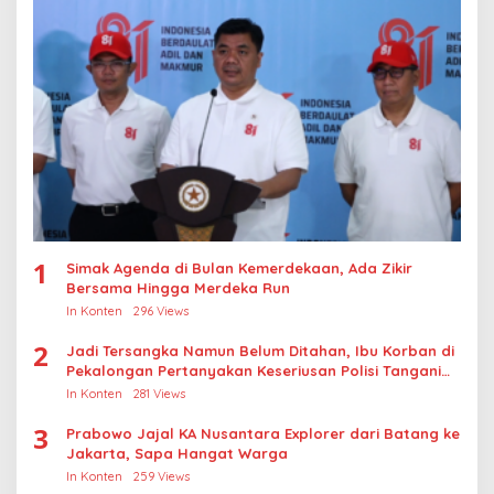
1
Simak Agenda di Bulan Kemerdekaan, Ada Zikir
Bersama Hingga Merdeka Run
In Konten
296 Views
2
Jadi Tersangka Namun Belum Ditahan, Ibu Korban di
Pekalongan Pertanyakan Keseriusan Polisi Tangani
Kasus Rudapksa Sampai Anaknya Hamil
In Konten
281 Views
3
Prabowo Jajal KA Nusantara Explorer dari Batang ke
Jakarta, Sapa Hangat Warga
In Konten
259 Views