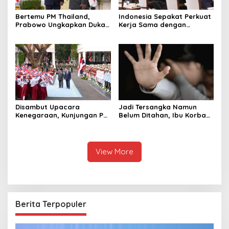
Bertemu PM Thailand,
Indonesia Sepakat Perkuat
Prabowo Ungkapkan Duka
Kerja Sama dengan
Cita kepada Putri dan
Thailand, dari Pangan
Selamat Ulang Tahun ke
hingga Ekonomi Digital
Raja Thailand
Disambut Upacara
Jadi Tersangka Namun
Kenegaraan, Kunjungan PM
Belum Ditahan, Ibu Korban
Anutin Charnvirakul Perkuat
di Pekalongan Pertanyakan
Hubungan Indonesia-
Keseriusan Polisi Tangani
Thailand
Kasus Rudapksa Sampai
Anaknya Hamil
View More
Berita Terpopuler