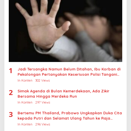
1
Jadi Tersangka Namun Belum Ditahan, Ibu Korban di
Pekalongan Pertanyakan Keseriusan Polisi Tangani
Kasus Rudapksa Sampai Anaknya Hamil
In Konten
302 Views
2
Simak Agenda di Bulan Kemerdekaan, Ada Zikir
Bersama Hingga Merdeka Run
In Konten
297 Views
3
Bertemu PM Thailand, Prabowo Ungkapkan Duka Cita
kepada Putri dan Selamat Ulang Tahun ke Raja
Thailand
In Konten
296 Views