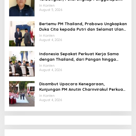
Uang Perusahaan untuk Crypto
In Konten
August 5, 2026
Bertemu PM Thailand, Prabowo Ungkapkan
Duka Cita kepada Putri dan Selamat Ulang
Tahun ke Raja Thailand
In Konten
August 4, 2026
Indonesia Sepakat Perkuat Kerja Sama
dengan Thailand, dari Pangan hingga
Ekonomi Digital
In Konten
August 4, 2026
Disambut Upacara Kenegaraan,
Kunjungan PM Anutin Charnvirakul Perkuat
Hubungan Indonesia-Thailand
In Konten
August 4, 2026