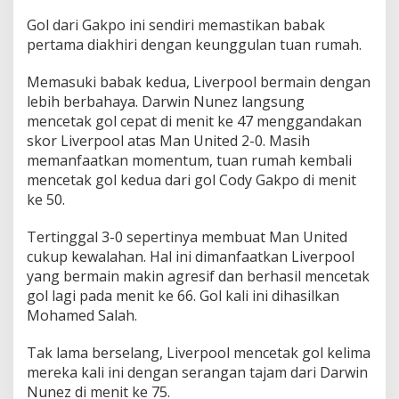
m
Gol dari Gakpo ini sendiri memastikan babak
a
l
pertama diakhiri dengan keunggulan tuan rumah.
u
k
Memasuki babak kedua, Liverpool bermain dengan
a
lebih berbahaya. Darwin Nunez langsung
n
mencetak gol cepat di menit ke 47 menggandakan
skor Liverpool atas Man United 2-0. Masih
memanfaatkan momentum, tuan rumah kembali
mencetak gol kedua dari gol Cody Gakpo di menit
ke 50.
Tertinggal 3-0 sepertinya membuat Man United
cukup kewalahan. Hal ini dimanfaatkan Liverpool
yang bermain makin agresif dan berhasil mencetak
gol lagi pada menit ke 66. Gol kali ini dihasilkan
Mohamed Salah.
Tak lama berselang, Liverpool mencetak gol kelima
mereka kali ini dengan serangan tajam dari Darwin
Nunez di menit ke 75.