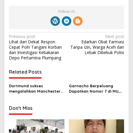
Follow Us
P
Previous post
Next post
Lihat dari Dekat Respon
Edarkan Obat Farmasi
o
Cepat Polri Tangani Korban
Tanpa Izin, Warga Aceh dan
s
dan Investigasi Kebakaran
Lebak Dibekuk Polisi
Depo Pertamina Plumpang
t
n
Related Posts
a
v
Dortmund sukses
Garnacho Berpeluang
mengalahkan Manchester
Dapatkan Nomor 7 di MU,
i
United, Langsung Menekan
Usai Dikantongi Ronaldo
g
Pertahanan MU
Don't Miss
a
t
i