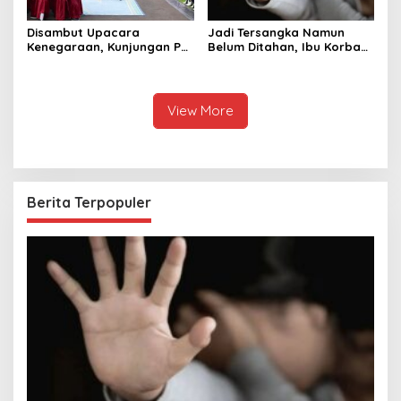
Disambut Upacara
Jadi Tersangka Namun
Kenegaraan, Kunjungan PM
Belum Ditahan, Ibu Korban
Anutin Charnvirakul Perkuat
di Pekalongan Pertanyakan
Hubungan Indonesia-
Keseriusan Polisi Tangani
Thailand
Kasus Rudapksa Sampai
Anaknya Hamil
View More
Berita Terpopuler