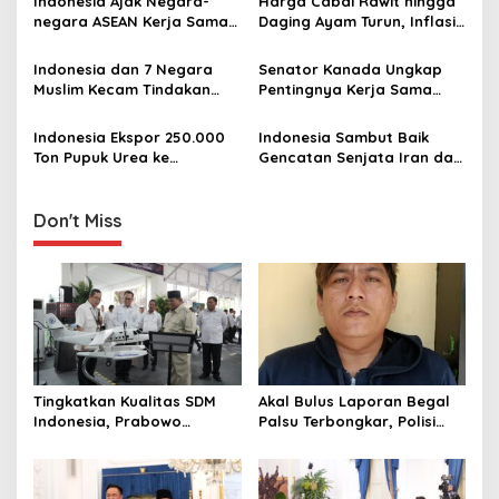
Indonesia Ajak Negara-
Harga Cabai Rawit hingga
g
Indonesia
negara ASEAN Kerja Sama
Daging Ayam Turun, Inflasi
Lebih Erat Hadapi Krisis
RI April 2026 Terkendali
a
Global
Indonesia dan 7 Negara
Senator Kanada Ungkap
t
Muslim Kecam Tindakan
Pentingnya Kerja Sama
i
Provokatif dan Pengibaran
dengan Indonesia, Tak
Bendera Zionis Israel di
Sekadar Perdagangan
Indonesia Ekspor 250.000
Indonesia Sambut Baik
o
Masjid Al-Aqsa
Ton Pupuk Urea ke
Gencatan Senjata Iran dan
n
Australia, PM Albanese
AS, Harap Berlanjut ke
Sampaikan Terima Kasih ke
Upaya Damai Permanen
Prabowo
Don't Miss
Tingkatkan Kualitas SDM
Akal Bulus Laporan Begal
Indonesia, Prabowo
Palsu Terbongkar, Polisi
Bangun Sekolah Unggulan
Ungkap Penggelapan Uang
hingga Undang Universitas
Perusahaan untuk Crypto
Terbaik Dunia