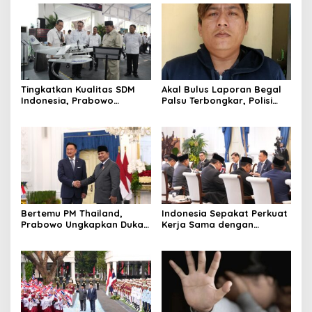
Tingkatkan Kualitas SDM
Akal Bulus Laporan Begal
Indonesia, Prabowo
Palsu Terbongkar, Polisi
Bangun Sekolah Unggulan
Ungkap Penggelapan Uang
hingga Undang Universitas
Perusahaan untuk Crypto
Terbaik Dunia
Bertemu PM Thailand,
Indonesia Sepakat Perkuat
Prabowo Ungkapkan Duka
Kerja Sama dengan
Cita kepada Putri dan
Thailand, dari Pangan
Selamat Ulang Tahun ke
hingga Ekonomi Digital
Raja Thailand