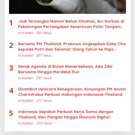
1
Jadi Tersangka Namun Belum Ditahan, Ibu Korban di
Pekalongan Pertanyakan Keseriusan Polisi Tangani
Kasus Rudapksa Sampai Anaknya Hamil
In Konten
302 Views
2
Bertemu PM Thailand, Prabowo Ungkapkan Duka Cita
kepada Putri dan Selamat Ulang Tahun ke Raja
Thailand
In Konten
297 Views
3
Simak Agenda di Bulan Kemerdekaan, Ada Zikir
Bersama Hingga Merdeka Run
In Konten
297 Views
4
Disambut Upacara Kenegaraan, Kunjungan PM Anutin
Charnvirakul Perkuat Hubungan Indonesia-Thailand
In Konten
277 Views
5
Indonesia Sepakat Perkuat Kerja Sama dengan
Thailand, dari Pangan hingga Ekonomi Digital
In Konten
259 Views