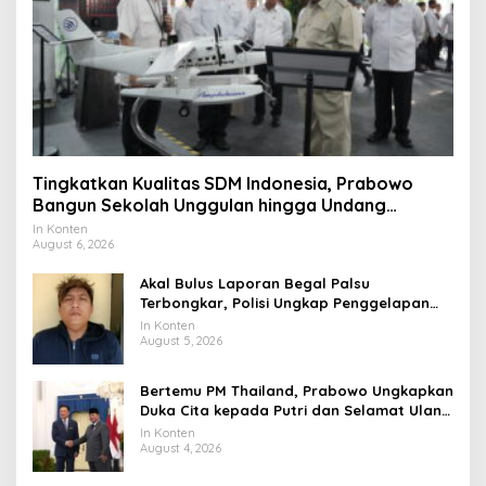
Tingkatkan Kualitas SDM Indonesia, Prabowo
Bangun Sekolah Unggulan hingga Undang
Universitas Terbaik Dunia
In Konten
August 6, 2026
Akal Bulus Laporan Begal Palsu
Terbongkar, Polisi Ungkap Penggelapan
Uang Perusahaan untuk Crypto
In Konten
August 5, 2026
Bertemu PM Thailand, Prabowo Ungkapkan
Duka Cita kepada Putri dan Selamat Ulang
Tahun ke Raja Thailand
In Konten
August 4, 2026