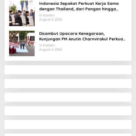
Indonesia Sepakat Perkuat Kerja Sama
dengan Thailand, dari Pangan hingga
Ekonomi Digital
In Konten
August 4, 2026
Disambut Upacara Kenegaraan,
Kunjungan PM Anutin Charnvirakul Perkuat
Hubungan Indonesia-Thailand
In Konten
August 4, 2026