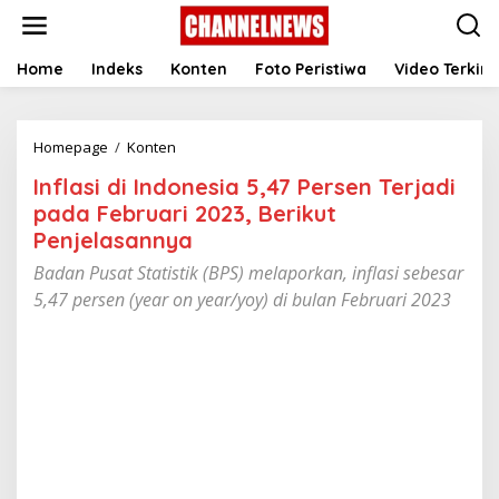
S
k
i
p
Home
Indeks
Konten
Foto Peristiwa
Video Terkini
t
o
c
Homepage
/
Konten
I
o
n
n
Inflasi di Indonesia 5,47 Persen Terjadi
f
t
l
e
pada Februari 2023, Berikut
a
n
Penjelasannya
s
t
i
Badan Pusat Statistik (BPS) melaporkan, inflasi sebesar
d
5,47 persen (year on year/yoy) di bulan Februari 2023
i
I
n
d
o
n
e
s
i
a