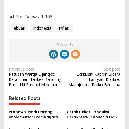
Post Views:
1,968
Febuari
Indonesia
inflasi
Follow Us
P
Previous post
Next post
Ratusan Warga Cijengkol
Eksklusif! Kapolri Bicara
o
Keracunan, Dinkes Bandung
Langkah Konkret
s
Barat Uji Sampel Makanan
Manajemen Risiko Bencana
t
Related Posts
n
a
Prabowo-Modi Dorong
Cetak Rekor! Produksi
v
Implementasi Pembayaran
Beras 2026 Indonesia Naik
QR untuk Transaksi Lintas
Saat Produksi Dunia Turun
i
Batas di India dan