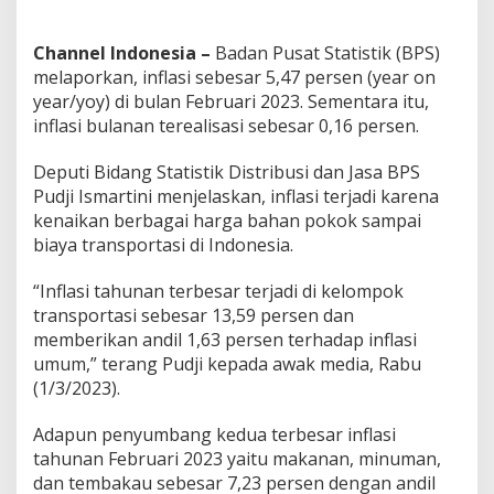
u
a
Channel Indonesia –
Badan Pusat Statistik (BPS)
r
i
melaporkan, inflasi sebesar 5,47 persen (year on
2
year/yoy) di bulan Februari 2023. Sementara itu,
0
inflasi bulanan terealisasi sebesar 0,16 persen.
2
3
Deputi Bidang Statistik Distribusi dan Jasa BPS
,
B
Pudji Ismartini menjelaskan, inflasi terjadi karena
e
kenaikan berbagai harga bahan pokok sampai
r
biaya transportasi di Indonesia.
i
k
“Inflasi tahunan terbesar terjadi di kelompok
u
t
transportasi sebesar 13,59 persen dan
P
memberikan andil 1,63 persen terhadap inflasi
e
umum,” terang Pudji kepada awak media, Rabu
n
(1/3/2023).
j
e
l
Adapun penyumbang kedua terbesar inflasi
a
tahunan Februari 2023 yaitu makanan, minuman,
s
dan tembakau sebesar 7,23 persen dengan andil
a