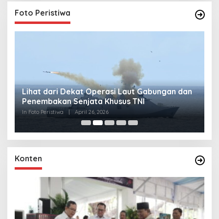
Foto Peristiwa
Lihat dari Dekat Operasi Laut Gabungan dan
L
Penembakan Senjata Khusus TNI
M
R
In Foto Peristiwa
|
April 26, 2026
In 
Konten