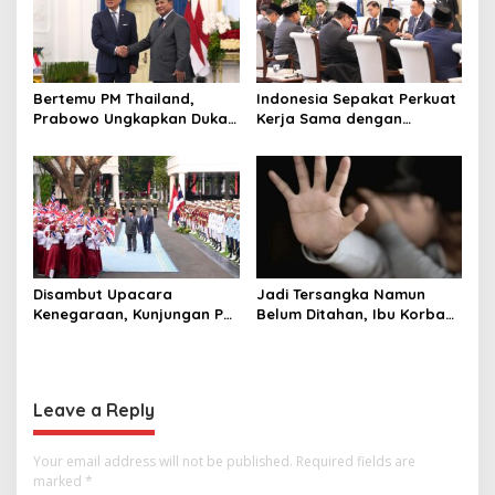
Bertemu PM Thailand,
Indonesia Sepakat Perkuat
Prabowo Ungkapkan Duka
Kerja Sama dengan
Cita kepada Putri dan
Thailand, dari Pangan
Selamat Ulang Tahun ke
hingga Ekonomi Digital
Raja Thailand
Disambut Upacara
Jadi Tersangka Namun
Kenegaraan, Kunjungan PM
Belum Ditahan, Ibu Korban
Anutin Charnvirakul Perkuat
di Pekalongan Pertanyakan
Hubungan Indonesia-
Keseriusan Polisi Tangani
Thailand
Kasus Rudapksa Sampai
Anaknya Hamil
Leave a Reply
Your email address will not be published.
Required fields are
marked
*