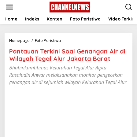
S
k
i
p
Home
Indeks
Konten
Foto Peristiwa
Video Terkini
t
o
c
Homepage
/
Foto Peristiwa
P
o
a
n
Pantauan Terkini Soal Genangan Air di
n
t
t
e
Wilayah Tegal Alur Jakarta Barat
a
n
Bhabinkamtibmas Kelurahan Tegal Alur Aiptu
u
t
a
Rasaludin Anwar melaksanakan monitor pengecekan
n
genangan air di sejumlah wilayah Kelurahan Tegal Alur
T
e
r
k
i
n
i
S
o
a