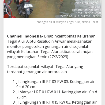
l
A
l
u
r
Genangan air di wilayah Tegal Alur Jakarta Barat
J
a
k
Channel Indonesia-
Bhabinkamtibmas Kelurahan
a
r
Tegal Alur Aiptu Rasaludin Anwar melaksanakan
t
monitor pengecekan genangan air di sejumlah
a
wilayah Kelurahan Tegal Alur akibat curah hujan
B
yang meningkat, Senin (27/2/2023).
a
r
a
Terdapat sejumlah wilayah Tegal Alur yang
t
terdapat genangan air antara lain,
Jl Lingkungan III RT 03 RW 03. Ketinggian air :
0 s.d 20 cm.
Jl Manyar I RT 01 RW 011. Ketinggian air : 0 s.d
25 cm.
Jl Lingkungan III RT 015 RW 03. Ketinggian air