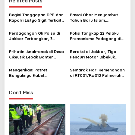
Related Posts
a
v
Begini Tanggapan DPR dan
Pawai Obor Menyambut
i
Kapolri Listyo Sigit Terkait
Tahun Baru Islam,
g
Penggrebekan Judi Sky
Bangkitkan Nilai Persatuan
Timezone di Jakbar
di Palmerah Jakbar
Perdagangan Oli Palsu di
Polisi Tangkap 22 Pelaku
a
Jakbar Terbongkar, 3
Premanisme Pedagang di
t
Pelaku dan Puluhan Botol
Kembangan Jakarta Barat
Oli Palsu Diamankan
i
Prihatin! Anak-anak di Desa
Beraksi di Jakbar, Tiga
Cikeusik Lebak Banten
Pencuri Motor Dibekuk
o
Bermain Air di Jalan Rusak
Polsek Palmerah
n
Tergenang Banjir
Mengerikan! Potret
Semarak Hari Kemenangan
Banyaknya Kabel
di RT001/Rw012 Palmerah
Semrawut dan Menjuntai di
Meriah, Masyarakat
Kawasan Palmerah Jakbar,
Sampai Para Tokoh
Waspada Kematian
Apresiasi
Don't Miss
Mengintai