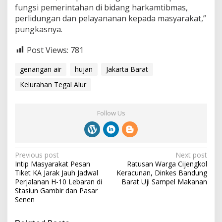
fungsi pemerintahan di bidang harkamtibmas,
perlidungan dan pelayananan kepada masyarakat,”
pungkasnya.
Post Views:
781
genangan air
hujan
Jakarta Barat
Kelurahan Tegal Alur
Follow Us
P
Previous post
Next post
Intip Masyarakat Pesan
Ratusan Warga Cijengkol
o
Tiket KA Jarak Jauh Jadwal
Keracunan, Dinkes Bandung
s
Perjalanan H-10 Lebaran di
Barat Uji Sampel Makanan
Stasiun Gambir dan Pasar
t
Senen
n