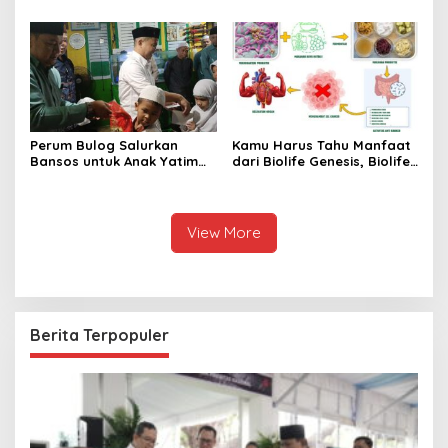
Santunan Anak Yatim di
Bali – Visit
Rt001/Rw012 Palmerah
christmasdinnerbali.com
Jakbar
Perum Bulog Salurkan
Kamu Harus Tahu Manfaat
Bansos untuk Anak Yatim
dari Biolife Genesis, Biolife
dan Fakir Miskin, Ustad
8, Hingga Biolife Gen
Malik: Mari Kita Berlomba
Melalui Foto Ini
Dalam Kebaikan
View More
Berita Terpopuler