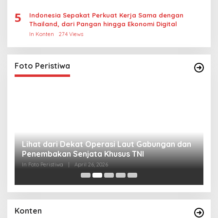
5
Indonesia Sepakat Perkuat Kerja Sama dengan
Thailand, dari Pangan hingga Ekonomi Digital
In Konten
274 Views
Foto Peristiwa
Lihat dari Dekat Operasi Laut Gabungan dan
L
Penembakan Senjata Khusus TNI
M
R
In Foto Peristiwa
|
April 26, 2026
In 
Konten