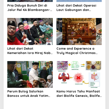
Pria Diduga Bunuh Diri di
Lihat dari Dekat Operasi
Jalur Rel KA Blambangan-
Laut Gabungan dan
Pasar Senen, Kepala Putus
Penembakan Senjata
Hingga Kaki Korban Hancur
Khusus TNI
Lihat dari Dekat
Come and Experience a
Kemeriahan Isra Miraj Nabi
Truly Magical Christmas
Muhammad SAW dan
Dinner & New Year’s Eve in
Santunan Anak Yatim di
Bali – Visit
Rt001/Rw012 Palmerah
christmasdinnerbali.com
Jakbar
Perum Bulog Salurkan
Kamu Harus Tahu Manfaat
Bansos untuk Anak Yatim
dari Biolife Genesis, Biolife
dan Fakir Miskin, Ustad
8, Hingga Biolife Gen
Malik: Mari Kita Berlomba
Melalui Foto Ini
Dalam Kebaikan