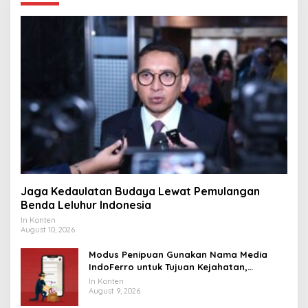
Jaga Kedaulatan Budaya Lewat Pemulangan
Benda Leluhur Indonesia
In Konten
August 10, 2026
Modus Penipuan Gunakan Nama Media
IndoFerro untuk Tujuan Kejahatan,
Waspadalah!
In Konten
August 9, 2026