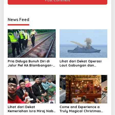
News Feed
Pria Diduga Bunuh Diri di
Lihat dari Dekat Operasi
Jalur Rel KA Blambangan-
Laut Gabungan dan
Pasar Senen, Kepala Putus
Penembakan Senjata
Hingga Kaki Korban Hancur
Khusus TNI
Lihat dari Dekat
Come and Experience a
Kemeriahan Isra Miraj Nabi
Truly Magical Christmas
Muhammad SAW dan
Dinner & New Year’s Eve in