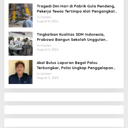
Tragedi Dini Hari di Pabrik Gula Rendeng,
Pekerja Tewas Tertimpa Alat Pengangkat
Tebu
In Konten
August 8, 2026
Tingkatkan Kualitas SDM Indonesia,
Prabowo Bangun Sekolah Unggulan
hingga Undang Universitas Terbaik Dunia
In Konten
August 6, 2026
Akal Bulus Laporan Begal Palsu
Terbongkar, Polisi Ungkap Penggelapan
Uang Perusahaan untuk Crypto
In Konten
August 5, 2026