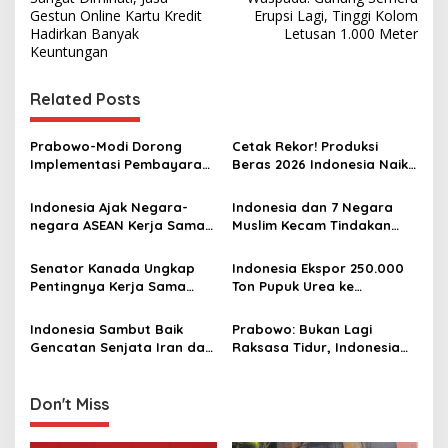
o
Gestun Online Kartu Kredit
Erupsi Lagi, Tinggi Kolom
s
Hadirkan Banyak
Letusan 1.000 Meter
Keuntungan
t
n
Related Posts
a
v
Prabowo-Modi Dorong
Cetak Rekor! Produksi
Implementasi Pembayaran
Beras 2026 Indonesia Naik
i
QR untuk Transaksi Lintas
Saat Produksi Dunia Turun
g
Batas di India dan
Indonesia Ajak Negara-
Indonesia dan 7 Negara
Indonesia
negara ASEAN Kerja Sama
Muslim Kecam Tindakan
a
Lebih Erat Hadapi Krisis
Provokatif dan Pengibaran
t
Global
Bendera Zionis Israel di
Senator Kanada Ungkap
Indonesia Ekspor 250.000
Masjid Al-Aqsa
i
Pentingnya Kerja Sama
Ton Pupuk Urea ke
dengan Indonesia, Tak
Australia, PM Albanese
o
Sekadar Perdagangan
Sampaikan Terima Kasih ke
Indonesia Sambut Baik
Prabowo: Bukan Lagi
n
Prabowo
Gencatan Senjata Iran dan
Raksasa Tidur, Indonesia
AS, Harap Berlanjut ke
Akan Buat Kejutan untuk
Upaya Damai Permanen
Dunia
Don't Miss