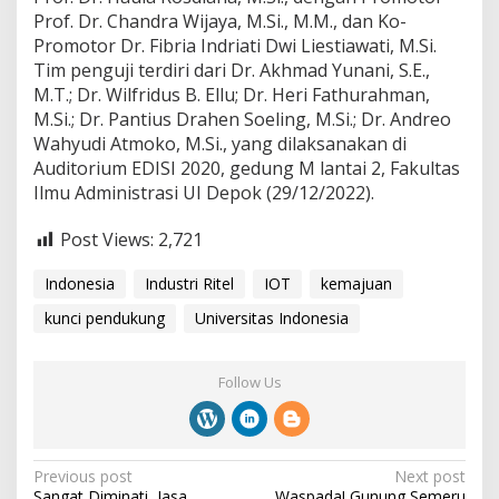
Prof. Dr. Chandra Wijaya, M.Si., M.M., dan Ko-
Promotor Dr. Fibria Indriati Dwi Liestiawati, M.Si.
Tim penguji terdiri dari Dr. Akhmad Yunani, S.E.,
M.T.; Dr. Wilfridus B. Ellu; Dr. Heri Fathurahman,
M.Si.; Dr. Pantius Drahen Soeling, M.Si.; Dr. Andreo
Wahyudi Atmoko, M.Si., yang dilaksanakan di
Auditorium EDISI 2020, gedung M lantai 2, Fakultas
Ilmu Administrasi UI Depok (29/12/2022).
Post Views:
2,721
Indonesia
Industri Ritel
IOT
kemajuan
kunci pendukung
Universitas Indonesia
Follow Us
P
Previous post
Next post
Sangat Diminati, Jasa
Waspada! Gunung Semeru