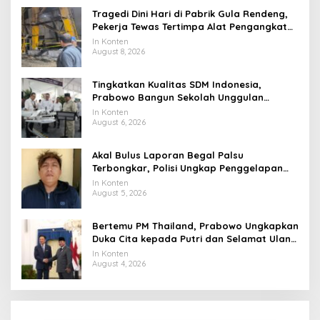
Tragedi Dini Hari di Pabrik Gula Rendeng,
Pekerja Tewas Tertimpa Alat Pengangkat
Tebu
In Konten
August 8, 2026
Tingkatkan Kualitas SDM Indonesia,
Prabowo Bangun Sekolah Unggulan
hingga Undang Universitas Terbaik Dunia
In Konten
August 6, 2026
Akal Bulus Laporan Begal Palsu
Terbongkar, Polisi Ungkap Penggelapan
Uang Perusahaan untuk Crypto
In Konten
August 5, 2026
Bertemu PM Thailand, Prabowo Ungkapkan
Duka Cita kepada Putri dan Selamat Ulang
Tahun ke Raja Thailand
In Konten
August 4, 2026