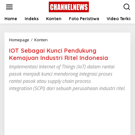
S
k
i
p
Home
Indeks
Konten
Foto Peristiwa
Video Terkini
t
o
c
Homepage
/
Konten
I
o
O
n
IOT Sebagai Kunci Pendukung
T
t
S
e
Kemajuan Industri Ritel Indonesia
e
n
Implementasi Internet of Things (IoT) dalam rantai
b
t
a
pasok menjadi kunci mendorong integrasi proses
g
rantai pasok atau supply chain process
a
integration (SCPI) dari sebuah perusahaan industri ritel.
i
K
u
n
c
i
P
e
n