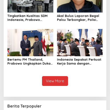
Tingkatkan Kualitas SDM
Akal Bulus Laporan Begal
Indonesia, Prabowo
Palsu Terbongkar, Polisi
Bangun Sekolah Unggulan
Ungkap Penggelapan Uang
hingga Undang Universitas
Perusahaan untuk Crypto
Terbaik Dunia
Bertemu PM Thailand,
Indonesia Sepakat Perkuat
Prabowo Ungkapkan Duka
Kerja Sama dengan
Cita kepada Putri dan
Thailand, dari Pangan
Selamat Ulang Tahun ke
hingga Ekonomi Digital
Raja Thailand
View More
Berita Terpopuler