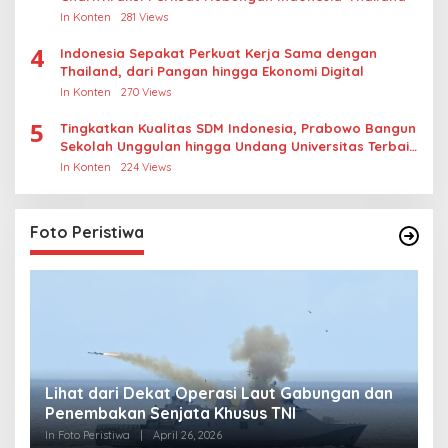
In Konten
281 Views
4
Indonesia Sepakat Perkuat Kerja Sama dengan
Thailand, dari Pangan hingga Ekonomi Digital
In Konten
270 Views
5
Tingkatkan Kualitas SDM Indonesia, Prabowo Bangun
Sekolah Unggulan hingga Undang Universitas Terbaik
Dunia
In Konten
224 Views
Foto Peristiwa
Lihat dari Dekat Operasi Laut Gabungan dan
L
Penembakan Senjata Khusus TNI
M
R
In Foto Peristiwa
|
April 26, 2026
In 