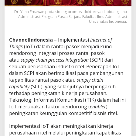
e
l
Dr. Yana Ernawan pada sidang promosi doktornya di bidang Ilmu
I
Administrasi, Program Pasca Sarjana Fakultas Ilmu Administrasi
n
Universitas Indonesia.
d
o
n
ChannelIndonesia
– Implementasi
Internet of
e
Things
(IoT) dalam rantai pasok menjadi kunci
s
i
mendorong integrasi proses rantai pasok
a
atau
supply chain process integration
(SCPI) dari
sebuah perusahaan industri ritel. Penerapan IoT
dalam SCPI akan berimplikasi pada pembangunan
kapabilitas rantai pasok atau
supply chain
capability
(SCC), yang selanjutnya berpengaruh
terhadap peningkatan kinerja perusahaan.
Teknologi Informasi Komunikasi (TIK) dalam hal ini
IoT merupakan faktor pendorong (
enabler
)
peningkatan keunggulan kompetitif bisnis ritel.
Implementasi IoT akan meningkatkan kinerja
perusahaan ritel melalui peningkatan kapabilitas