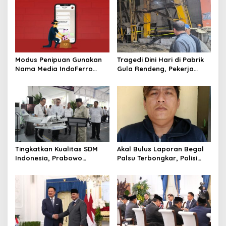
Modus Penipuan Gunakan
Tragedi Dini Hari di Pabrik
Nama Media IndoFerro
Gula Rendeng, Pekerja
untuk Tujuan Kejahatan,
Tewas Tertimpa Alat
Waspadalah!
Pengangkat Tebu
Tingkatkan Kualitas SDM
Akal Bulus Laporan Begal
Indonesia, Prabowo
Palsu Terbongkar, Polisi
Bangun Sekolah Unggulan
Ungkap Penggelapan Uang
hingga Undang Universitas
Perusahaan untuk Crypto
Terbaik Dunia