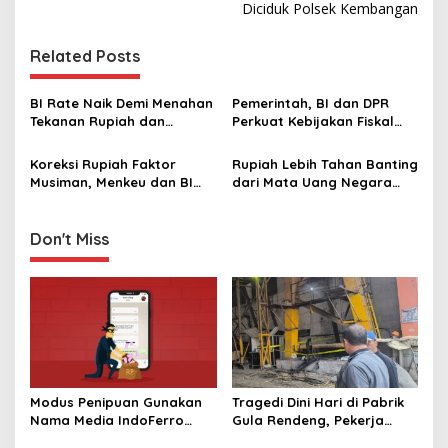
Diciduk Polsek Kembangan
t
n
Related Posts
a
v
BI Rate Naik Demi Menahan
Pemerintah, BI dan DPR
Tekanan Rupiah dan
Perkuat Kebijakan Fiskal
i
Capital Outflow
dan Moneter, Hasilkan Dua
g
Strategi Jaga Rupiah
Koreksi Rupiah Faktor
Rupiah Lebih Tahan Banting
Musiman, Menkeu dan BI
dari Mata Uang Negara
a
Optimis Bakal Menguat
Lain, Ini Buktinya
t
Lagi di Juli 2026
Don't Miss
i
o
n
Modus Penipuan Gunakan
Tragedi Dini Hari di Pabrik
Nama Media IndoFerro
Gula Rendeng, Pekerja
untuk Tujuan Kejahatan,
Tewas Tertimpa Alat