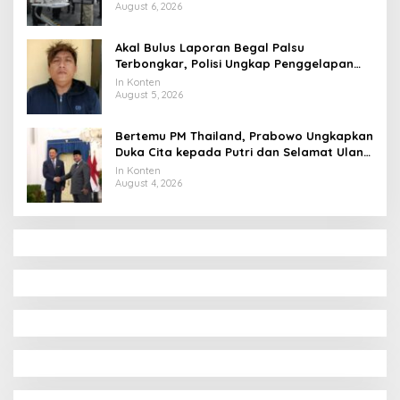
August 6, 2026
Akal Bulus Laporan Begal Palsu
Terbongkar, Polisi Ungkap Penggelapan
Uang Perusahaan untuk Crypto
In Konten
August 5, 2026
Bertemu PM Thailand, Prabowo Ungkapkan
Duka Cita kepada Putri dan Selamat Ulang
Tahun ke Raja Thailand
In Konten
August 4, 2026