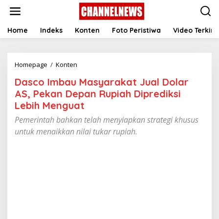
S
k
i
p
Home
Indeks
Konten
Foto Peristiwa
Video Terkini
t
o
c
Homepage
/
Konten
D
o
a
n
Dasco Imbau Masyarakat Jual Dolar
s
t
c
e
AS, Pekan Depan Rupiah Diprediksi
o
n
Lebih Menguat
I
t
m
Pemerintah bahkan telah menyiapkan strategi khusus
b
untuk menaikkan nilai tukar rupiah.
a
u
M
a
s
y
a
r
a
k