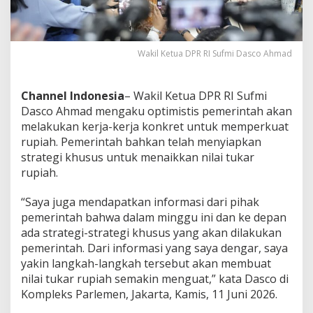
u
p
i
a
Wakil Ketua DPR RI Sufmi Dasco Ahmad
h
D
i
Channel Indonesia
– Wakil Ketua DPR RI Sufmi
p
r
Dasco Ahmad mengaku optimistis pemerintah akan
e
melakukan kerja-kerja konkret untuk memperkuat
d
rupiah. Pemerintah bahkan telah menyiapkan
i
strategi khusus untuk menaikkan nilai tukar
k
s
rupiah.
i
L
“Saya juga mendapatkan informasi dari pihak
e
pemerintah bahwa dalam minggu ini dan ke depan
b
ada strategi-strategi khusus yang akan dilakukan
i
h
pemerintah. Dari informasi yang saya dengar, saya
M
yakin langkah-langkah tersebut akan membuat
e
nilai tukar rupiah semakin menguat,” kata Dasco di
n
Kompleks Parlemen, Jakarta, Kamis, 11 Juni 2026.
g
u