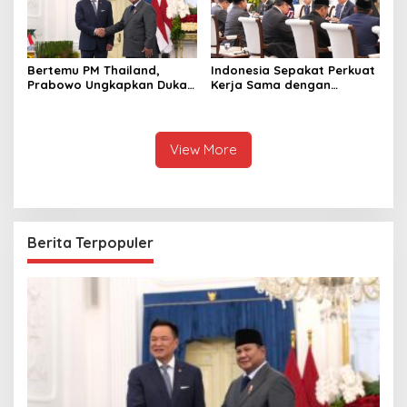
Bertemu PM Thailand,
Indonesia Sepakat Perkuat
Prabowo Ungkapkan Duka
Kerja Sama dengan
Cita kepada Putri dan
Thailand, dari Pangan
Selamat Ulang Tahun ke
hingga Ekonomi Digital
Raja Thailand
View More
Berita Terpopuler