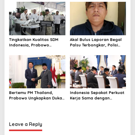
Waspadalah!
Pengangkat Tebu
Tingkatkan Kualitas SDM
Akal Bulus Laporan Begal
Indonesia, Prabowo
Palsu Terbongkar, Polisi
Bangun Sekolah Unggulan
Ungkap Penggelapan Uang
hingga Undang Universitas
Perusahaan untuk Crypto
Terbaik Dunia
Bertemu PM Thailand,
Indonesia Sepakat Perkuat
Prabowo Ungkapkan Duka
Kerja Sama dengan
Cita kepada Putri dan
Thailand, dari Pangan
Selamat Ulang Tahun ke
hingga Ekonomi Digital
Raja Thailand
Leave a Reply