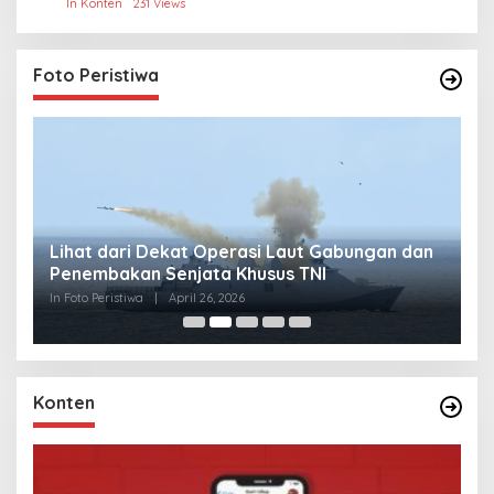
In Konten
231 Views
Foto Peristiwa
Lihat dari Dekat Operasi Laut Gabungan dan
L
Penembakan Senjata Khusus TNI
M
R
In Foto Peristiwa
|
April 26, 2026
In 
Konten