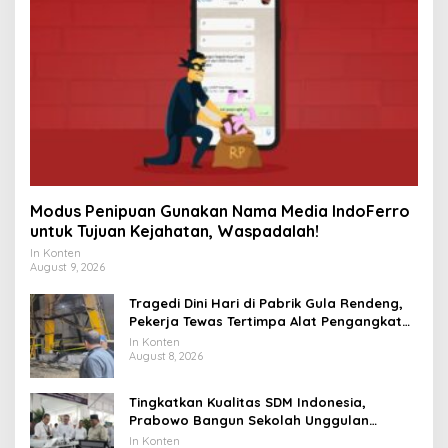
Modus Penipuan Gunakan Nama Media IndoFerro
untuk Tujuan Kejahatan, Waspadalah!
In Konten
August 9, 2026
Tragedi Dini Hari di Pabrik Gula Rendeng,
Pekerja Tewas Tertimpa Alat Pengangkat
Tebu
In Konten
August 8, 2026
Tingkatkan Kualitas SDM Indonesia,
Prabowo Bangun Sekolah Unggulan
hingga Undang Universitas Terbaik Dunia
In Konten