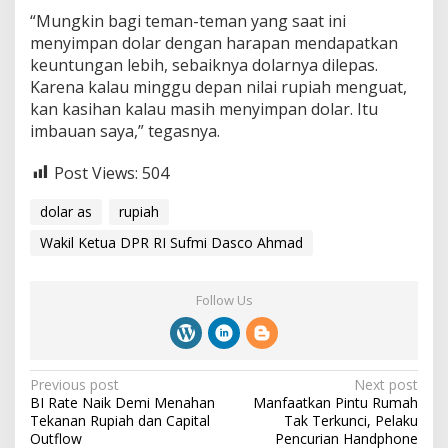
“Mungkin bagi teman-teman yang saat ini
menyimpan dolar dengan harapan mendapatkan
keuntungan lebih, sebaiknya dolarnya dilepas.
Karena kalau minggu depan nilai rupiah menguat,
kan kasihan kalau masih menyimpan dolar. Itu
imbauan saya,” tegasnya.
Post Views:
504
dolar as
rupiah
Wakil Ketua DPR RI Sufmi Dasco Ahmad
Follow Us
P
Previous post
Next post
BI Rate Naik Demi Menahan
Manfaatkan Pintu Rumah
o
Tekanan Rupiah dan Capital
Tak Terkunci, Pelaku
s
Outflow
Pencurian Handphone