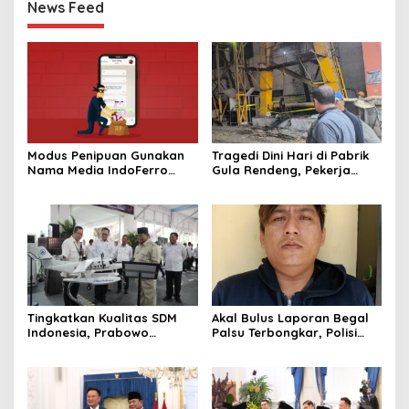
News Feed
Modus Penipuan Gunakan
Tragedi Dini Hari di Pabrik
Nama Media IndoFerro
Gula Rendeng, Pekerja
untuk Tujuan Kejahatan,
Tewas Tertimpa Alat
Waspadalah!
Pengangkat Tebu
Tingkatkan Kualitas SDM
Akal Bulus Laporan Begal
Indonesia, Prabowo
Palsu Terbongkar, Polisi
Bangun Sekolah Unggulan
Ungkap Penggelapan Uang
hingga Undang Universitas
Perusahaan untuk Crypto
Terbaik Dunia