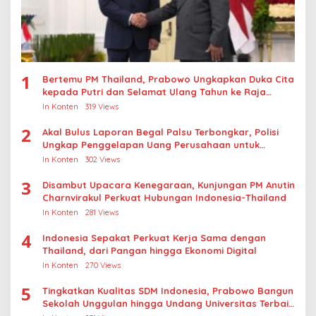
1
Bertemu PM Thailand, Prabowo Ungkapkan Duka Cita
kepada Putri dan Selamat Ulang Tahun ke Raja
Thailand
In Konten
319 Views
2
Akal Bulus Laporan Begal Palsu Terbongkar, Polisi
Ungkap Penggelapan Uang Perusahaan untuk
Crypto
In Konten
302 Views
3
Disambut Upacara Kenegaraan, Kunjungan PM Anutin
Charnvirakul Perkuat Hubungan Indonesia-Thailand
In Konten
281 Views
4
Indonesia Sepakat Perkuat Kerja Sama dengan
Thailand, dari Pangan hingga Ekonomi Digital
In Konten
270 Views
5
Tingkatkan Kualitas SDM Indonesia, Prabowo Bangun
Sekolah Unggulan hingga Undang Universitas Terbaik
Dunia