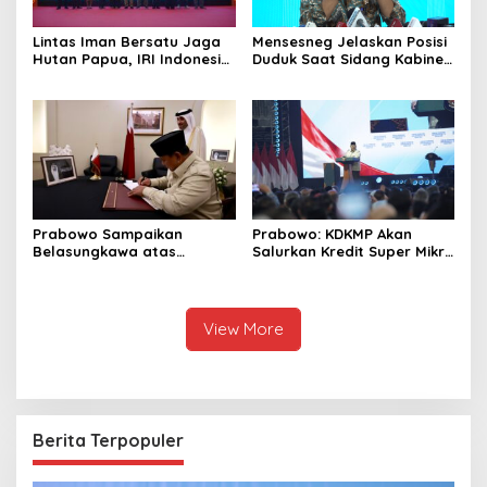
Lintas Iman Bersatu Jaga
Mensesneg Jelaskan Posisi
Hutan Papua, IRI Indonesia
Duduk Saat Sidang Kabinet:
Resmikan Chapter Papua
Kebutuhan Teknis, Tak Ada
Barat Daya
yang Perlu Dikhawatirkan
Prabowo Sampaikan
Prabowo: KDKMP Akan
Belasungkawa atas
Salurkan Kredit Super Mikro
Wafatnya Sheikh Hamad
dengan Bunga 8 Persen
bin Khalifa Al Thani
View More
Berita Terpopuler