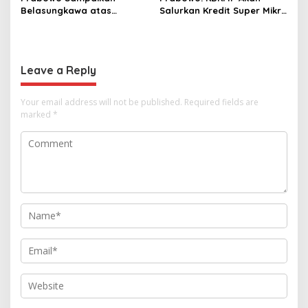
Belasungkawa atas
Salurkan Kredit Super Mikro
Wafatnya Sheikh Hamad
dengan Bunga 8 Persen
bin Khalifa Al Thani
Leave a Reply
Your email address will not be published.
Required fields are
marked
*