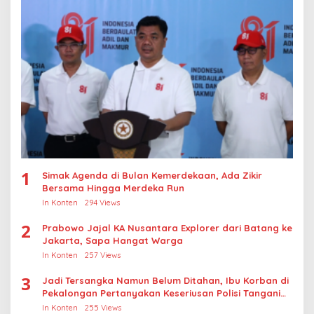
1
Simak Agenda di Bulan Kemerdekaan, Ada Zikir
Bersama Hingga Merdeka Run
In Konten
294 Views
2
Prabowo Jajal KA Nusantara Explorer dari Batang ke
Jakarta, Sapa Hangat Warga
In Konten
257 Views
3
Jadi Tersangka Namun Belum Ditahan, Ibu Korban di
Pekalongan Pertanyakan Keseriusan Polisi Tangani
Kasus Rudapksa Sampai Anaknya Hamil
In Konten
255 Views