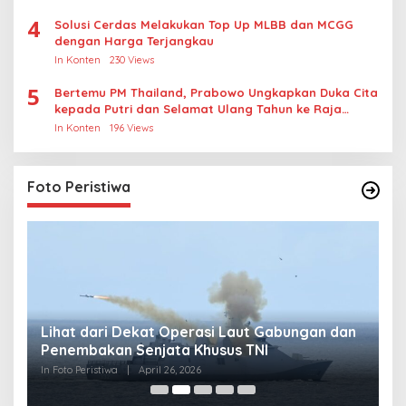
4
Solusi Cerdas Melakukan Top Up MLBB dan MCGG
dengan Harga Terjangkau
In Konten
230 Views
5
Bertemu PM Thailand, Prabowo Ungkapkan Duka Cita
kepada Putri dan Selamat Ulang Tahun ke Raja
Thailand
In Konten
196 Views
Foto Peristiwa
Lihat dari Dekat Operasi Laut Gabungan dan
L
Penembakan Senjata Khusus TNI
M
R
In Foto Peristiwa
|
April 26, 2026
In 