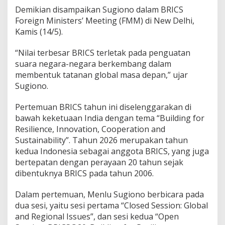
i
Demikian disampaikan Sugiono dalam BRICS
t
Foreign Ministers’ Meeting (FMM) di New Delhi,
a
Kamis (14/5).
s
G
l
“Nilai terbesar BRICS terletak pada penguatan
o
suara negara-negara berkembang dalam
b
membentuk tatanan global masa depan,” ujar
a
Sugiono.
l
Pertemuan BRICS tahun ini diselenggarakan di
bawah keketuaan India dengan tema “Building for
Resilience, Innovation, Cooperation and
Sustainability”. Tahun 2026 merupakan tahun
kedua Indonesia sebagai anggota BRICS, yang juga
bertepatan dengan perayaan 20 tahun sejak
dibentuknya BRICS pada tahun 2006.
Dalam pertemuan, Menlu Sugiono berbicara pada
dua sesi, yaitu sesi pertama “Closed Session: Global
and Regional Issues”, dan sesi kedua “Open