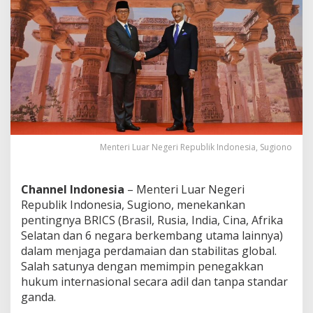
e
n
j
a
g
a
P
e
r
d
a
m
Menteri Luar Negeri Republik Indonesia, Sugiono
a
i
a
Channel Indonesia
– Menteri Luar Negeri
n
Republik Indonesia, Sugiono, menekankan
d
pentingnya BRICS (Brasil, Rusia, India, Cina, Afrika
a
n
Selatan dan 6 negara berkembang utama lainnya)
S
dalam menjaga perdamaian dan stabilitas global.
t
Salah satunya dengan memimpin penegakkan
a
hukum internasional secara adil dan tanpa standar
b
ganda.
i
l