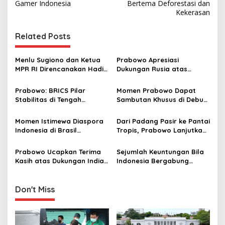
Gamer Indonesia
Bertema Deforestasi dan
t
Kekerasan
n
Related Posts
a
v
Menlu Sugiono dan Ketua
Prabowo Apresiasi
i
MPR RI Direncanakan Hadiri
Dukungan Rusia atas
g
Pemakaman Ayatollah
Masuknya Indonesia ke
Khamenei
BRICS, Buka Banyak
Prabowo: BRICS Pilar
Momen Prabowo Dapat
a
Peluang Kerja Sama
Stabilitas di Tengah
Sambutan Khusus di Debut
t
Gejolak Dunia
KTT BRICS
i
Momen Istimewa Diaspora
Dari Padang Pasir ke Pantai
Indonesia di Brasil
Tropis, Prabowo Lanjutkan
o
Berbincang dengan
Diplomasi Global ke Brasil
n
Prabowo: Senang Sekali
Prabowo Ucapkan Terima
Sejumlah Keuntungan Bila
Bisa Sambut Presiden
Kasih atas Dukungan India
Indonesia Bergabung
untuk Indonesia di
dengan BRICS
Keanggotaan BRICS
Don't Miss