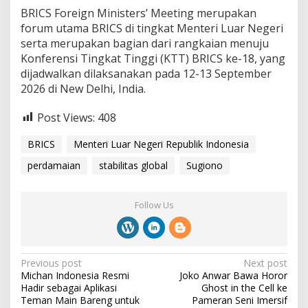
BRICS Foreign Ministers’ Meeting merupakan
forum utama BRICS di tingkat Menteri Luar Negeri
serta merupakan bagian dari rangkaian menuju
Konferensi Tingkat Tinggi (KTT) BRICS ke-18, yang
dijadwalkan dilaksanakan pada 12-13 September
2026 di New Delhi, India.
Post Views:
408
BRICS
Menteri Luar Negeri Republik Indonesia
perdamaian
stabilitas global
Sugiono
Follow Us
P
Previous post
Next post
Michan Indonesia Resmi
Joko Anwar Bawa Horor
o
Hadir sebagai Aplikasi
Ghost in the Cell ke
s
Teman Main Bareng untuk
Pameran Seni Imersif