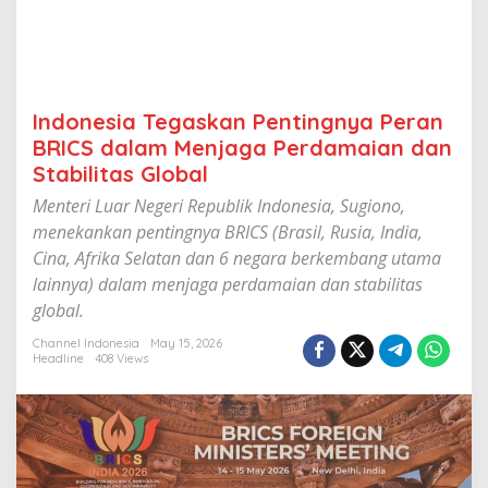
e
n
t
i
n
g
Indonesia Tegaskan Pentingnya Peran
n
BRICS dalam Menjaga Perdamaian dan
y
a
Stabilitas Global
P
Menteri Luar Negeri Republik Indonesia, Sugiono,
e
r
menekankan pentingnya BRICS (Brasil, Rusia, India,
a
Cina, Afrika Selatan dan 6 negara berkembang utama
n
lainnya) dalam menjaga perdamaian dan stabilitas
B
R
global.
I
C
Channel Indonesia
May 15, 2026
Headline
408 Views
S
d
a
l
a
m
M