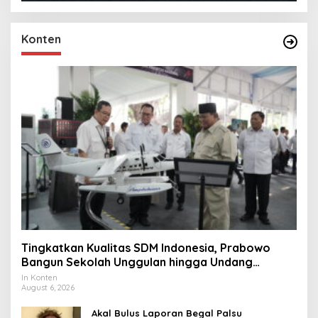
Konten
Tingkatkan Kualitas SDM Indonesia, Prabowo
Bangun Sekolah Unggulan hingga Undang
Universitas Terbaik Dunia
In Konten
August 6, 2026
Akal Bulus Laporan Begal Palsu