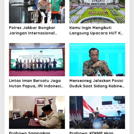
Polres Jakbar Bongkar
Kamu Ingin Mengikuti
Jaringan Internasional
Langsung Upacara HUT Ke-
Pemasok Bahan Baku
81 Kemerdekaan RI di
Narkoba, 7 Tersangka
Istana? Ini Link
Diringkus dan Barang Bukti
Pendaftaran Resminya di
1,1 Ton Rp119 Miliar
Sini
Dimusnahkan
Lintas Iman Bersatu Jaga
Mensesneg Jelaskan Posisi
Hutan Papua, IRI Indonesia
Duduk Saat Sidang Kabinet:
Resmikan Chapter Papua
Kebutuhan Teknis, Tak Ada
Barat Daya
yang Perlu Dikhawatirkan
Prabowo Sampaikan
Prabowo: KDKMP Akan