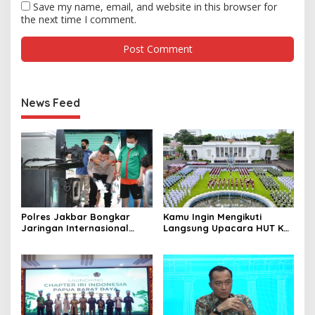
Save my name, email, and website in this browser for
the next time I comment.
News Feed
Polres Jakbar Bongkar
Kamu Ingin Mengikuti
Jaringan Internasional
Langsung Upacara HUT Ke-
Pemasok Bahan Baku
81 Kemerdekaan RI di
Narkoba, 7 Tersangka
Istana? Ini Link
Diringkus dan Barang Bukti
Pendaftaran Resminya di
1,1 Ton Rp119 Miliar
Sini
Dimusnahkan