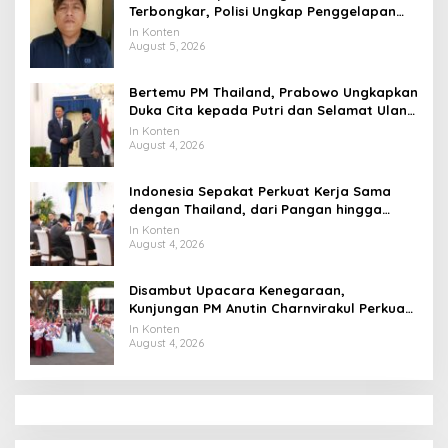
Terbongkar, Polisi Ungkap Penggelapan
Uang Perusahaan untuk Crypto
In Konten
August 5, 2026
Bertemu PM Thailand, Prabowo Ungkapkan
Duka Cita kepada Putri dan Selamat Ulang
Tahun ke Raja Thailand
In Konten
August 4, 2026
Indonesia Sepakat Perkuat Kerja Sama
dengan Thailand, dari Pangan hingga
Ekonomi Digital
In Konten
August 4, 2026
Disambut Upacara Kenegaraan,
Kunjungan PM Anutin Charnvirakul Perkuat
Hubungan Indonesia-Thailand
In Konten
August 4, 2026