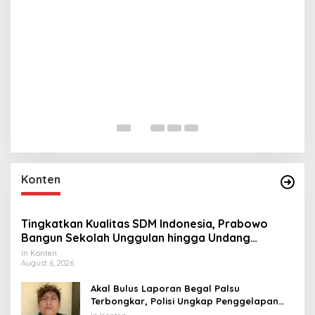
L
M
R
In 
Konten
Tingkatkan Kualitas SDM Indonesia, Prabowo
Bangun Sekolah Unggulan hingga Undang
Universitas Terbaik Dunia
In Konten
August 6, 2026
Akal Bulus Laporan Begal Palsu
Terbongkar, Polisi Ungkap Penggelapan
Uang Perusahaan untuk Crypto