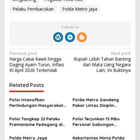
Pelaku Pembacokan
Polda Metro Jaya
Follow Us
P
Previous post
Next post
Harga Cabai Rawit hingga
Rupiah Lebih Tahan Banting
o
Daging Ayam Turun, Inflasi
dari Mata Uang Negara
s
RI April 2026 Terkendali
Lain, Ini Buktinya
t
Related Posts
n
a
Polisi Intensifkan
Polda Metro Gandeng
v
Perlindungan Masyarakat
Pakar Lintas Disiplin
Melalui Patroli untuk
Ungkap Kematian Diplomat
i
Wujudkan Kamtibmas
Kemlu
Polisi Tangkap 22 Pelaku
Polisi Terjunkan 13 Ribu
g
Premanisme Pedagang di
Personel Gabungan
Kembangan Jakarta Barat
Amankan May Day Fiesta
a
Polda Metro Jaya
Kakorlantas Minta Polda