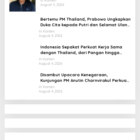
In Konten
August 5, 2026
Bertemu PM Thailand, Prabowo Ungkapkan
Duka Cita kepada Putri dan Selamat Ulang
Tahun ke Raja Thailand
In Konten
August 4, 2026
Indonesia Sepakat Perkuat Kerja Sama
dengan Thailand, dari Pangan hingga
Ekonomi Digital
In Konten
August 4, 2026
Disambut Upacara Kenegaraan,
Kunjungan PM Anutin Charnvirakul Perkuat
Hubungan Indonesia-Thailand
In Konten
August 4, 2026