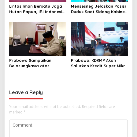
Lintas Iman Bersatu Jaga
Mensesneg Jelaskan Posisi
Hutan Papua, IRI Indonesia
Duduk Saat Sidang Kabinet:
Resmikan Chapter Papua
Kebutuhan Teknis, Tak Ada
Barat Daya
yang Perlu Dikhawatirkan
Prabowo Sampaikan
Prabowo: KDKMP Akan
Belasungkawa atas
Salurkan Kredit Super Mikro
Wafatnya Sheikh Hamad
dengan Bunga 8 Persen
bin Khalifa Al Thani
Leave a Reply
Your email address will not be published.
Required fields are
marked
*