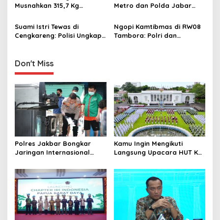
t
Musnahkan 315,7 Kg
Metro dan Polda Jabar
i
Narkotika Hasil Sitaan
Paparkan Kesiapan
Februari–April 2025
Penanganan Mudik Lebaran
Suami Istri Tewas di
Ngopi Kamtibmas di RW08
o
Cengkareng: Polisi Ungkap
Tambora: Polri dan
n
Motif dan Hasil Visum
Masyarakat Bersinergi
Wujudkan Lingkungan Aman
Don't Miss
Polres Jakbar Bongkar
Kamu Ingin Mengikuti
Jaringan Internasional
Langsung Upacara HUT Ke-
Pemasok Bahan Baku
81 Kemerdekaan RI di
Narkoba, 7 Tersangka
Istana? Ini Link
Diringkus dan Barang Bukti
Pendaftaran Resminya di
1,1 Ton Rp119 Miliar
Sini
Dimusnahkan