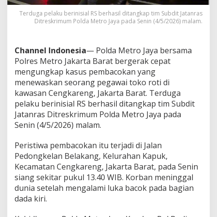
T
o
Terduga pelaku berinisial RS berhasil ditangkap tim Subdit Jatanras
Ditreskrimum Polda Metro Jaya pada Senin (4/5/2026) malam.
k
o
R
o
Channel Indonesia
— Polda Metro Jaya bersama
t
Polres Metro Jakarta Barat bergerak cepat
i
mengungkap kasus pembacokan yang
d
menewaskan seorang pegawai toko roti di
i
C
kawasan Cengkareng, Jakarta Barat. Terduga
e
pelaku berinisial RS berhasil ditangkap tim Subdit
n
Jatanras Ditreskrimum Polda Metro Jaya pada
g
Senin (4/5/2026) malam.
k
a
r
Peristiwa pembacokan itu terjadi di Jalan
e
Pedongkelan Belakang, Kelurahan Kapuk,
n
Kecamatan Cengkareng, Jakarta Barat, pada Senin
g
siang sekitar pukul 13.40 WIB. Korban meninggal
dunia setelah mengalami luka bacok pada bagian
dada kiri.