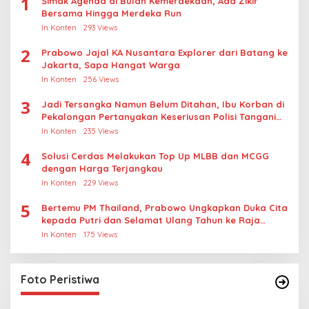
1
Simak Agenda di Bulan Kemerdekaan, Ada Zikir
Bersama Hingga Merdeka Run
In Konten
293 Views
2
Prabowo Jajal KA Nusantara Explorer dari Batang ke
Jakarta, Sapa Hangat Warga
In Konten
256 Views
3
Jadi Tersangka Namun Belum Ditahan, Ibu Korban di
Pekalongan Pertanyakan Keseriusan Polisi Tangani
Kasus Rudapksa Sampai Anaknya Hamil
In Konten
235 Views
4
Solusi Cerdas Melakukan Top Up MLBB dan MCGG
dengan Harga Terjangkau
In Konten
229 Views
5
Bertemu PM Thailand, Prabowo Ungkapkan Duka Cita
kepada Putri dan Selamat Ulang Tahun ke Raja
Thailand
In Konten
175 Views
Lihat dari Dekat Operasi Laut Gabungan dan
Penembakan Senjata Khusus TNI
In Foto Peristiwa
|
April 26, 2026
Foto Peristiwa