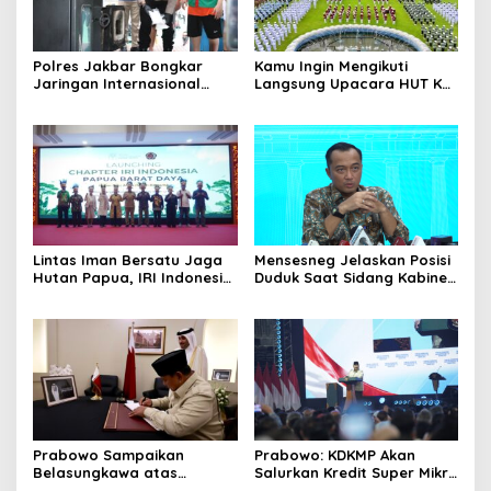
Polres Jakbar Bongkar
Kamu Ingin Mengikuti
Jaringan Internasional
Langsung Upacara HUT Ke-
Pemasok Bahan Baku
81 Kemerdekaan RI di
Narkoba, 7 Tersangka
Istana? Ini Link
Diringkus dan Barang Bukti
Pendaftaran Resminya di
1,1 Ton Rp119 Miliar
Sini
Dimusnahkan
Lintas Iman Bersatu Jaga
Mensesneg Jelaskan Posisi
Hutan Papua, IRI Indonesia
Duduk Saat Sidang Kabinet:
Resmikan Chapter Papua
Kebutuhan Teknis, Tak Ada
Barat Daya
yang Perlu Dikhawatirkan
Prabowo Sampaikan
Prabowo: KDKMP Akan
Belasungkawa atas
Salurkan Kredit Super Mikro
Wafatnya Sheikh Hamad
dengan Bunga 8 Persen