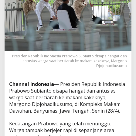
h
k
e
M
a
k
a
m
M
a
Presiden Republik Indonesia Prabowo Subianto disapa hangat dan
r
antusias warga saat berziarah ke makam kakeknya, Margono
g
Djojohadikusumo
o
n
o
Channel Indonesia
— Presiden Republik Indonesia
D
Prabowo Subianto disapa hangat dan antusias
j
o
warga saat berziarah ke makam kakeknya,
j
Margono Djojohadikusumo, di Kompleks Makam
o
Dawuhan, Banyumas, Jawa Tengah, Senin (28/4).
h
a
Kedatangan Prabowo yang telah menunggu.
d
i
Warga tampak berjejer rapi di sepanjang area
k