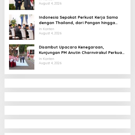
August 4, 2026
Indonesia Sepakat Perkuat Kerja Sama
dengan Thailand, dari Pangan hingga
Ekonomi Digital
In Konten
August 4, 2026
Disambut Upacara Kenegaraan,
Kunjungan PM Anutin Charnvirakul Perkuat
Hubungan Indonesia-Thailand
In Konten
August 4, 2026