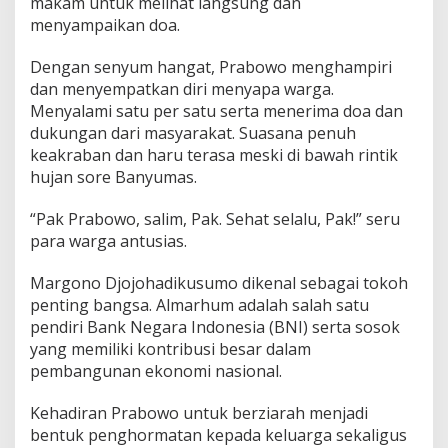
makam untuk melihat langsung dan
u
menyampaikan doa.
s
u
Dengan senyum hangat, Prabowo menghampiri
m
o
dan menyempatkan diri menyapa warga.
,
Menyalami satu per satu serta menerima doa dan
W
dukungan dari masyarakat. Suasana penuh
a
keakraban dan haru terasa meski di bawah rintik
r
g
hujan sore Banyumas.
a
:
“Pak Prabowo, salim, Pak. Sehat selalu, Pak!” seru
S
para warga antusias.
e
h
Margono Djojohadikusumo dikenal sebagai tokoh
a
t
penting bangsa. Almarhum adalah salah satu
S
pendiri Bank Negara Indonesia (BNI) serta sosok
e
yang memiliki kontribusi besar dalam
l
pembangunan ekonomi nasional.
a
l
u
Kehadiran Prabowo untuk berziarah menjadi
bentuk penghormatan kepada keluarga sekaligus