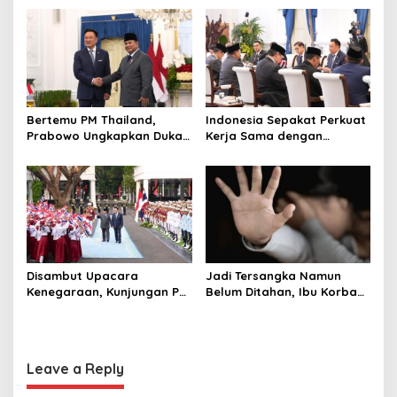
hingga Undang Universitas
Perusahaan untuk Crypto
Terbaik Dunia
Bertemu PM Thailand,
Indonesia Sepakat Perkuat
Prabowo Ungkapkan Duka
Kerja Sama dengan
Cita kepada Putri dan
Thailand, dari Pangan
Selamat Ulang Tahun ke
hingga Ekonomi Digital
Raja Thailand
Disambut Upacara
Jadi Tersangka Namun
Kenegaraan, Kunjungan PM
Belum Ditahan, Ibu Korban
Anutin Charnvirakul Perkuat
di Pekalongan Pertanyakan
Hubungan Indonesia-
Keseriusan Polisi Tangani
Thailand
Kasus Rudapksa Sampai
Anaknya Hamil
Leave a Reply