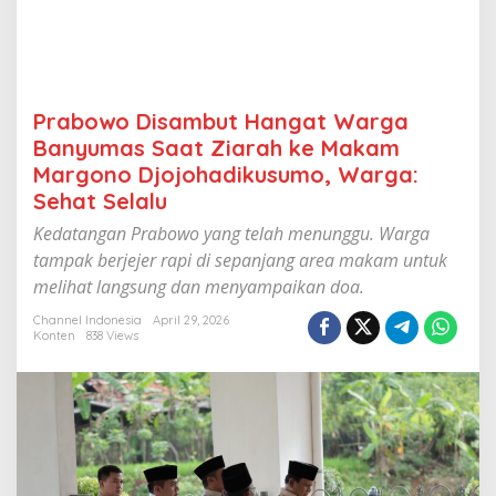
g
a
t
W
a
r
Prabowo Disambut Hangat Warga
g
Banyumas Saat Ziarah ke Makam
a
B
Margono Djojohadikusumo, Warga:
a
Sehat Selalu
n
y
Kedatangan Prabowo yang telah menunggu. Warga
u
tampak berjejer rapi di sepanjang area makam untuk
m
melihat langsung dan menyampaikan doa.
a
s
Channel Indonesia
April 29, 2026
S
Konten
838 Views
a
a
t
Z
i
a
r
a