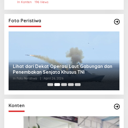
Thailand
In Konten
196 Views
Foto Peristiwa
Lihat dari Dekat Operasi Laut Gabungan dan
L
Penembakan Senjata Khusus TNI
M
R
In Foto Peristiwa
|
April 26, 2026
In 
Konten