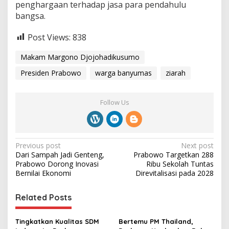
penghargaan terhadap jasa para pendahulu
bangsa.
Post Views:
838
Makam Margono Djojohadikusumo
Presiden Prabowo
warga banyumas
ziarah
Follow Us
P
Previous post
Next post
Dari Sampah Jadi Genteng,
Prabowo Targetkan 288
o
Prabowo Dorong Inovasi
Ribu Sekolah Tuntas
s
Bernilai Ekonomi
Direvitalisasi pada 2028
t
Related Posts
n
a
Tingkatkan Kualitas SDM
Bertemu PM Thailand,