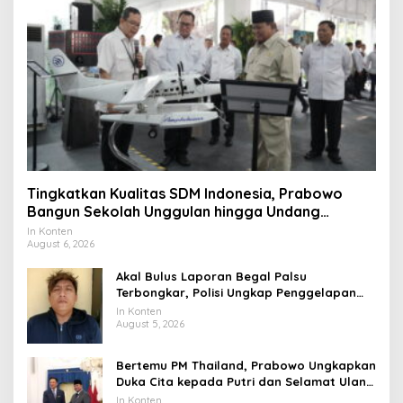
Tingkatkan Kualitas SDM Indonesia, Prabowo
Bangun Sekolah Unggulan hingga Undang
Universitas Terbaik Dunia
In Konten
August 6, 2026
Akal Bulus Laporan Begal Palsu
Terbongkar, Polisi Ungkap Penggelapan
Uang Perusahaan untuk Crypto
In Konten
August 5, 2026
Bertemu PM Thailand, Prabowo Ungkapkan
Duka Cita kepada Putri dan Selamat Ulang
Tahun ke Raja Thailand
In Konten