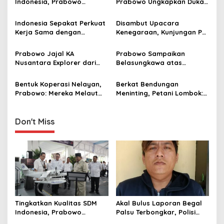
v
Indonesia, Prabowo
Prabowo Ungkapkan Duka
Bangun Sekolah Unggulan
Cita kepada Putri dan
i
hingga Undang Universitas
Selamat Ulang Tahun ke
Indonesia Sepakat Perkuat
Disambut Upacara
g
Terbaik Dunia
Raja Thailand
Kerja Sama dengan
Kenegaraan, Kunjungan PM
Thailand, dari Pangan
Anutin Charnvirakul Perkuat
a
hingga Ekonomi Digital
Hubungan Indonesia-
Prabowo Jajal KA
Prabowo Sampaikan
t
Thailand
Nusantara Explorer dari
Belasungkawa atas
i
Batang ke Jakarta, Sapa
Wafatnya Sheikh Hamad
Hangat Warga
bin Khalifa Al Thani
Bentuk Koperasi Nelayan,
Berkat Bendungan
o
Prabowo: Mereka Melaut
Meninting, Petani Lombok:
n
Bawa Es, Punya Gudang
Dulu Panen Sekali Setahun,
Pendingin
Kini Tiga Kali
Don't Miss
Tingkatkan Kualitas SDM
Akal Bulus Laporan Begal
Indonesia, Prabowo
Palsu Terbongkar, Polisi
Bangun Sekolah Unggulan
Ungkap Penggelapan Uang