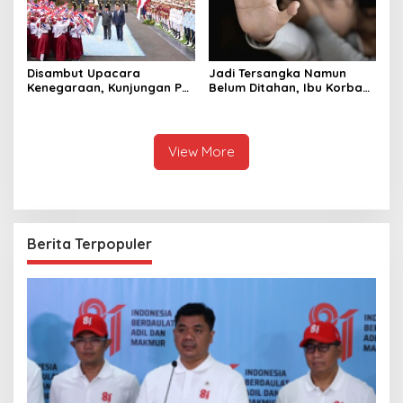
Disambut Upacara
Jadi Tersangka Namun
Kenegaraan, Kunjungan PM
Belum Ditahan, Ibu Korban
Anutin Charnvirakul Perkuat
di Pekalongan Pertanyakan
Hubungan Indonesia-
Keseriusan Polisi Tangani
Thailand
Kasus Rudapksa Sampai
Anaknya Hamil
View More
Berita Terpopuler