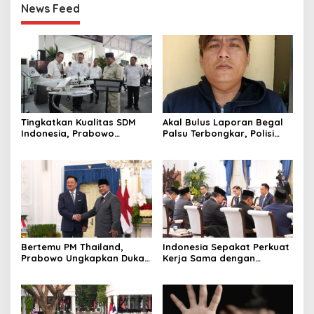
News Feed
Tingkatkan Kualitas SDM
Akal Bulus Laporan Begal
Indonesia, Prabowo
Palsu Terbongkar, Polisi
Bangun Sekolah Unggulan
Ungkap Penggelapan Uang
hingga Undang Universitas
Perusahaan untuk Crypto
Terbaik Dunia
Bertemu PM Thailand,
Indonesia Sepakat Perkuat
Prabowo Ungkapkan Duka
Kerja Sama dengan
Cita kepada Putri dan
Thailand, dari Pangan
Selamat Ulang Tahun ke
hingga Ekonomi Digital
Raja Thailand