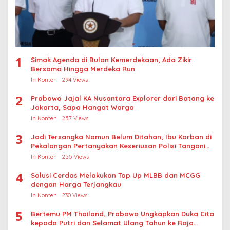
1
Simak Agenda di Bulan Kemerdekaan, Ada Zikir
Bersama Hingga Merdeka Run
In Konten
294 Views
2
Prabowo Jajal KA Nusantara Explorer dari Batang ke
Jakarta, Sapa Hangat Warga
In Konten
257 Views
3
Jadi Tersangka Namun Belum Ditahan, Ibu Korban di
Pekalongan Pertanyakan Keseriusan Polisi Tangani
Kasus Rudapksa Sampai Anaknya Hamil
In Konten
255 Views
4
Solusi Cerdas Melakukan Top Up MLBB dan MCGG
dengan Harga Terjangkau
In Konten
230 Views
5
Bertemu PM Thailand, Prabowo Ungkapkan Duka Cita
kepada Putri dan Selamat Ulang Tahun ke Raja