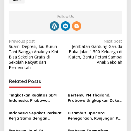
Follow Us
P
Previous post
Next post
Suami Depresi, Ibu Buruh
Jembatan Gantung Garuda
o
Tani Bangga Anaknya Kini
Buka Jalan 1.500 Keluarga di
s
Bisa Sekolah Gratis di
Klaten, Bantu Petani Sampai
Sekolah Rakyat dari
Anak Sekolah
t
Pemerintah
n
Related Posts
a
v
Tingkatkan Kualitas SDM
Bertemu PM Thailand,
i
Indonesia, Prabowo
Prabowo Ungkapkan Duka
g
Bangun Sekolah Unggulan
Cita kepada Putri dan
hingga Undang Universitas
Selamat Ulang Tahun ke
Indonesia Sepakat Perkuat
Disambut Upacara
a
Terbaik Dunia
Raja Thailand
Kerja Sama dengan
Kenegaraan, Kunjungan PM
t
Thailand, dari Pangan
Anutin Charnvirakul Perkuat
hingga Ekonomi Digital
Hubungan Indonesia-
Prabowo Jajal KA
Prabowo Sampaikan