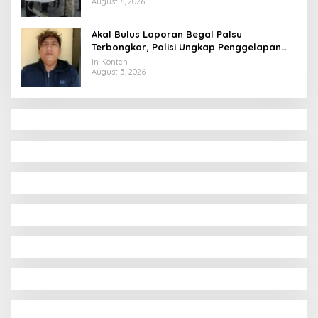
August 6, 2026
Akal Bulus Laporan Begal Palsu
Terbongkar, Polisi Ungkap Penggelapan
Uang Perusahaan untuk Crypto
In Konten
August 5, 2026