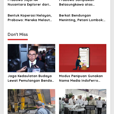
i
Thailand
Nusantara Explorer dari
Belasungkawa atas
o
Batang ke Jakarta, Sapa
Wafatnya Sheikh Hamad
n
Hangat Warga
bin Khalifa Al Thani
Bentuk Koperasi Nelayan,
Berkat Bendungan
Prabowo: Mereka Melaut
Meninting, Petani Lombok:
Bawa Es, Punya Gudang
Dulu Panen Sekali Setahun,
Pendingin
Kini Tiga Kali
Don't Miss
Jaga Kedaulatan Budaya
Modus Penipuan Gunakan
Lewat Pemulangan Benda
Nama Media IndoFerro
Leluhur Indonesia
untuk Tujuan Kejahatan,
Waspadalah!