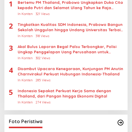
1
Bertemu PM Thailand, Prabowo Ungkapkan Duka Cita
kepada Putri dan Selamat Ulang Tahun ke Raja
Thailand
In Konten
321 Views
2
Tingkatkan Kualitas SDM Indonesia, Prabowo Bangun
Sekolah Unggulan hingga Undang Universitas Terbaik
Dunia
In Konten
318 Views
3
Akal Bulus Laporan Begal Palsu Terbongkar, Polisi
Ungkap Penggelapan Uang Perusahaan untuk
Crypto
In Konten
302 Views
4
Disambut Upacara Kenegaraan, Kunjungan PM Anutin
Charnvirakul Perkuat Hubungan Indonesia-Thailand
In Konten
285 Views
5
Indonesia Sepakat Perkuat Kerja Sama dengan
Thailand, dari Pangan hingga Ekonomi Digital
In Konten
274 Views
Foto Peristiwa