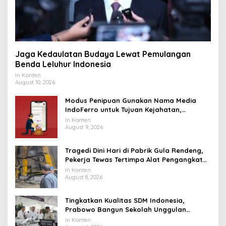
Jaga Kedaulatan Budaya Lewat Pemulangan
Benda Leluhur Indonesia
In Konten
August 10, 2026
Modus Penipuan Gunakan Nama Media
IndoFerro untuk Tujuan Kejahatan,
Waspadalah!
In Konten
August 9, 2026
Tragedi Dini Hari di Pabrik Gula Rendeng,
Pekerja Tewas Tertimpa Alat Pengangkat
Tebu
In Konten
August 8, 2026
Tingkatkan Kualitas SDM Indonesia,
Prabowo Bangun Sekolah Unggulan
hingga Undang Universitas Terbaik Dunia
In Konten