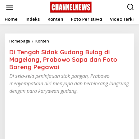
S
k
i
p
Home
Indeks
Konten
Foto Peristiwa
Video Terkini
t
o
c
Homepage
/
Konten
D
o
i
n
Di Tengah Sidak Gudang Bulog di
T
t
e
e
Magelang, Prabowo Sapa dan Foto
n
n
Bareng Pegawai
g
t
a
Di sela-sela peninjauan stok pangan, Prabowo
h
menyempatkan diri menyapa dan berbincang langsung
S
dengan para karyawan gudang.
i
d
a
k
G
u
d
a
n