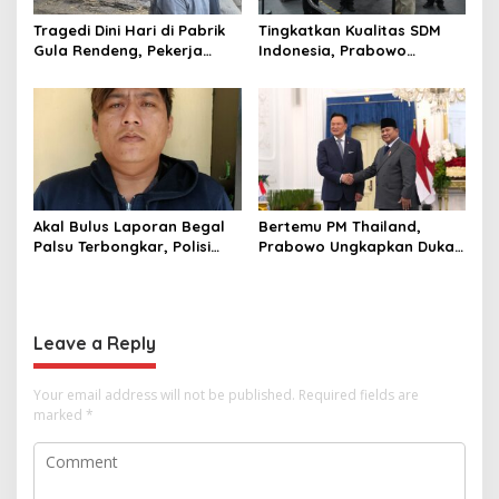
Tragedi Dini Hari di Pabrik
Tingkatkan Kualitas SDM
Gula Rendeng, Pekerja
Indonesia, Prabowo
Tewas Tertimpa Alat
Bangun Sekolah Unggulan
Pengangkat Tebu
hingga Undang Universitas
Terbaik Dunia
Akal Bulus Laporan Begal
Bertemu PM Thailand,
Palsu Terbongkar, Polisi
Prabowo Ungkapkan Duka
Ungkap Penggelapan Uang
Cita kepada Putri dan
Perusahaan untuk Crypto
Selamat Ulang Tahun ke
Raja Thailand
Leave a Reply
Your email address will not be published.
Required fields are
marked
*