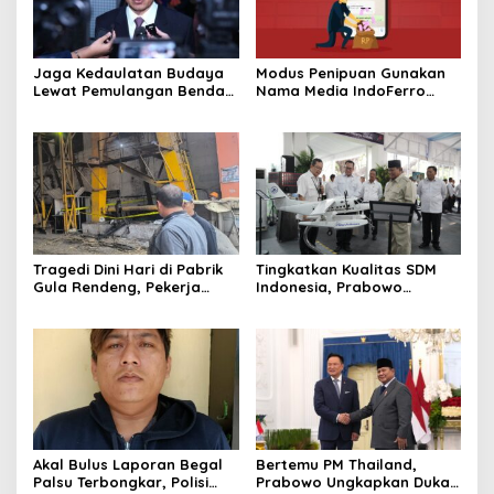
Jaga Kedaulatan Budaya
Modus Penipuan Gunakan
Lewat Pemulangan Benda
Nama Media IndoFerro
Leluhur Indonesia
untuk Tujuan Kejahatan,
Waspadalah!
Tragedi Dini Hari di Pabrik
Tingkatkan Kualitas SDM
Gula Rendeng, Pekerja
Indonesia, Prabowo
Tewas Tertimpa Alat
Bangun Sekolah Unggulan
Pengangkat Tebu
hingga Undang Universitas
Terbaik Dunia
Akal Bulus Laporan Begal
Bertemu PM Thailand,
Palsu Terbongkar, Polisi
Prabowo Ungkapkan Duka