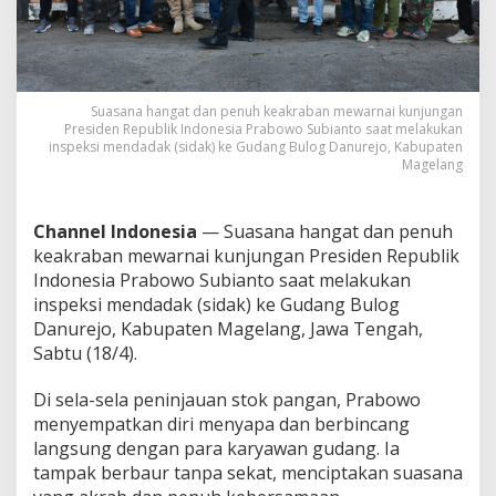
a
p
a
d
a
n
Suasana hangat dan penuh keakraban mewarnai kunjungan
Presiden Republik Indonesia Prabowo Subianto saat melakukan
F
inspeksi mendadak (sidak) ke Gudang Bulog Danurejo, Kabupaten
o
Magelang
t
o
B
Channel Indonesia
— Suasana hangat dan penuh
a
r
keakraban mewarnai kunjungan Presiden Republik
e
Indonesia Prabowo Subianto saat melakukan
n
inspeksi mendadak (sidak) ke Gudang Bulog
g
Danurejo, Kabupaten Magelang, Jawa Tengah,
P
e
Sabtu (18/4).
g
a
Di sela-sela peninjauan stok pangan, Prabowo
w
menyempatkan diri menyapa dan berbincang
a
langsung dengan para karyawan gudang. Ia
i
tampak berbaur tanpa sekat, menciptakan suasana