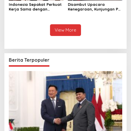
Indonesia Sepakat Perkuat
Disambut Upacara
Kerja Sama dengan
Kenegaraan, Kunjungan PM
Thailand, dari Pangan
Anutin Charnvirakul Perkuat
hingga Ekonomi Digital
Hubungan Indonesia-
Thailand
View More
Berita Terpopuler