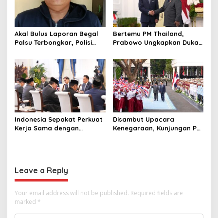
Akal Bulus Laporan Begal
Bertemu PM Thailand,
Palsu Terbongkar, Polisi
Prabowo Ungkapkan Duka
Ungkap Penggelapan Uang
Cita kepada Putri dan
Perusahaan untuk Crypto
Selamat Ulang Tahun ke
Raja Thailand
Indonesia Sepakat Perkuat
Disambut Upacara
Kerja Sama dengan
Kenegaraan, Kunjungan PM
Thailand, dari Pangan
Anutin Charnvirakul Perkuat
hingga Ekonomi Digital
Hubungan Indonesia-
Thailand
Leave a Reply
Your email address will not be published.
Required fields are
marked
*