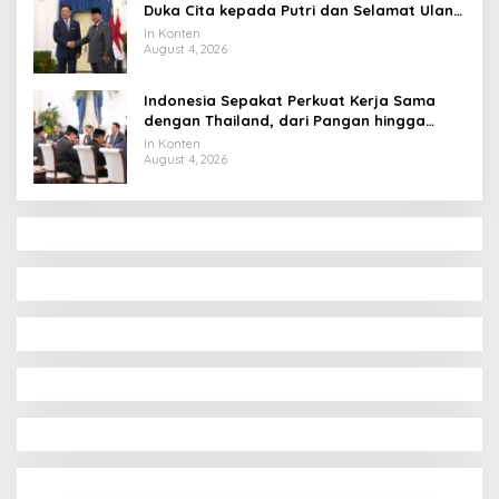
Duka Cita kepada Putri dan Selamat Ulang
Tahun ke Raja Thailand
In Konten
August 4, 2026
Indonesia Sepakat Perkuat Kerja Sama
dengan Thailand, dari Pangan hingga
Ekonomi Digital
In Konten
August 4, 2026