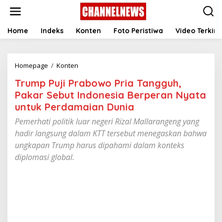
S
k
i
p
Home
Indeks
Konten
Foto Peristiwa
Video Terkini
t
o
c
Homepage
/
Konten
T
o
r
n
Trump Puji Prabowo Pria Tangguh,
u
t
m
e
Pakar Sebut Indonesia Berperan Nyata
p
n
untuk Perdamaian Dunia
P
t
u
Pemerhati politik luar negeri Rizal Mallarangeng yang
j
hadir langsung dalam KTT tersebut menegaskan bahwa
i
ungkapan Trump harus dipahami dalam konteks
P
r
diplomasi global.
a
b
o
w
o
P
r