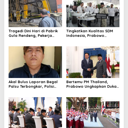
Tragedi Dini Hari di Pabrik
Tingkatkan Kualitas SDM
Gula Rendeng, Pekerja
Indonesia, Prabowo
Tewas Tertimpa Alat
Bangun Sekolah Unggulan
Pengangkat Tebu
hingga Undang Universitas
Terbaik Dunia
Akal Bulus Laporan Begal
Bertemu PM Thailand,
Palsu Terbongkar, Polisi
Prabowo Ungkapkan Duka
Ungkap Penggelapan Uang
Cita kepada Putri dan
Perusahaan untuk Crypto
Selamat Ulang Tahun ke
Raja Thailand