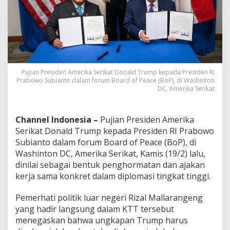
e
s
i
a
B
e
r
p
Pujian Presiden Amerika Serikat Donald Trump kepada Presiden RI
e
Prabowo Subianto dalam forum Board of Peace (BoP), di Washinton
r
DC, Amerika Serikat
a
n
N
Channel Indonesia –
Pujian Presiden Amerika
y
Serikat Donald Trump kepada Presiden RI Prabowo
a
Subianto dalam forum Board of Peace (BoP), di
t
Washinton DC, Amerika Serikat, Kamis (19/2) lalu,
a
u
dinilai sebagai bentuk penghormatan dan ajakan
n
kerja sama konkret dalam diplomasi tingkat tinggi.
t
u
Pemerhati politik luar negeri Rizal Mallarangeng
k
yang hadir langsung dalam KTT tersebut
P
e
menegaskan bahwa ungkapan Trump harus
r