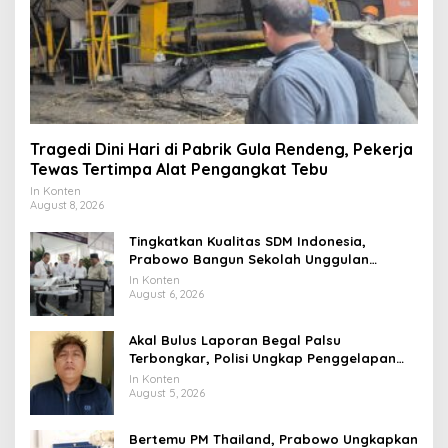
Tragedi Dini Hari di Pabrik Gula Rendeng, Pekerja
Tewas Tertimpa Alat Pengangkat Tebu
In Konten
August 8, 2026
Tingkatkan Kualitas SDM Indonesia,
Prabowo Bangun Sekolah Unggulan
hingga Undang Universitas Terbaik Dunia
In Konten
August 6, 2026
Akal Bulus Laporan Begal Palsu
Terbongkar, Polisi Ungkap Penggelapan
Uang Perusahaan untuk Crypto
In Konten
August 5, 2026
Bertemu PM Thailand, Prabowo Ungkapkan