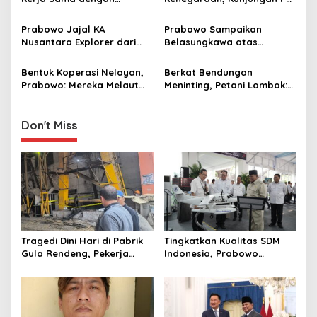
a
Thailand, dari Pangan
Anutin Charnvirakul Perkuat
t
hingga Ekonomi Digital
Hubungan Indonesia-
Prabowo Jajal KA
Prabowo Sampaikan
Thailand
i
Nusantara Explorer dari
Belasungkawa atas
Batang ke Jakarta, Sapa
Wafatnya Sheikh Hamad
o
Hangat Warga
bin Khalifa Al Thani
Bentuk Koperasi Nelayan,
Berkat Bendungan
n
Prabowo: Mereka Melaut
Meninting, Petani Lombok:
Bawa Es, Punya Gudang
Dulu Panen Sekali Setahun,
Pendingin
Kini Tiga Kali
Don't Miss
Tragedi Dini Hari di Pabrik
Tingkatkan Kualitas SDM
Gula Rendeng, Pekerja
Indonesia, Prabowo
Tewas Tertimpa Alat
Bangun Sekolah Unggulan
Pengangkat Tebu
hingga Undang Universitas
Terbaik Dunia