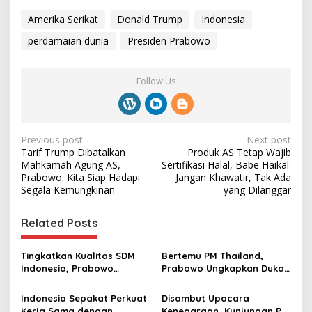
Amerika Serikat
Donald Trump
Indonesia
perdamaian dunia
Presiden Prabowo
Follow Us
P
Previous post
Next post
Tarif Trump Dibatalkan
Produk AS Tetap Wajib
o
Mahkamah Agung AS,
Sertifikasi Halal, Babe Haikal:
s
Prabowo: Kita Siap Hadapi
Jangan Khawatir, Tak Ada
Segala Kemungkinan
yang Dilanggar
t
n
Related Posts
a
v
Tingkatkan Kualitas SDM
Bertemu PM Thailand,
Indonesia, Prabowo
Prabowo Ungkapkan Duka
i
Bangun Sekolah Unggulan
Cita kepada Putri dan
g
hingga Undang Universitas
Selamat Ulang Tahun ke
Indonesia Sepakat Perkuat
Disambut Upacara
Terbaik Dunia
Raja Thailand
Kerja Sama dengan
Kenegaraan, Kunjungan PM