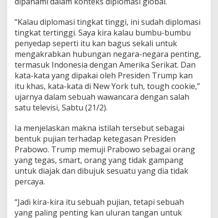
dipahami dalam konteks diplomasi global.
d
a
“Kalau diplomasi tingkat tinggi, ini sudah diplomasi
m
tingkat tertinggi. Saya kira kalau bumbu-bumbu
a
i
penyedap seperti itu kan bagus sekali untuk
a
mengakrabkan hubungan negara-negara penting,
n
termasuk Indonesia dengan Amerika Serikat. Dan
D
kata-kata yang dipakai oleh Presiden Trump kan
u
n
itu khas, kata-kata di New York tuh, tough cookie,”
i
ujarnya dalam sebuah wawancara dengan salah
a
satu televisi, Sabtu (21/2).
Ia menjelaskan makna istilah tersebut sebagai
bentuk pujian terhadap ketegasan Presiden
Prabowo. Trump memuji Prabowo sebagai orang
yang tegas, smart, orang yang tidak gampang
untuk diajak dan dibujuk sesuatu yang dia tidak
percaya.
“Jadi kira-kira itu sebuah pujian, tetapi sebuah
yang paling penting kan uluran tangan untuk