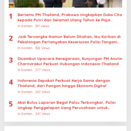
1
Bertemu PM Thailand, Prabowo Ungkapkan Duka Cita
kepada Putri dan Selamat Ulang Tahun ke Raja
Thailand
In Konten
317 Views
2
Jadi Tersangka Namun Belum Ditahan, Ibu Korban di
Pekalongan Pertanyakan Keseriusan Polisi Tangani
Kasus Rudapksa Sampai Anaknya Hamil
In Konten
302 Views
3
Disambut Upacara Kenegaraan, Kunjungan PM Anutin
Charnvirakul Perkuat Hubungan Indonesia-Thailand
In Konten
277 Views
4
Indonesia Sepakat Perkuat Kerja Sama dengan
Thailand, dari Pangan hingga Ekonomi Digital
In Konten
267 Views
5
Akal Bulus Laporan Begal Palsu Terbongkar, Polisi
Ungkap Penggelapan Uang Perusahaan untuk
Crypto
In Konten
247 Views