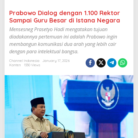
n
1
Prabowo Dialog dengan 1.100 Rektor
.
Sampai Guru Besar di Istana Negara
1
0
Mensesneg Prasetyo Hadi mengatakan tujuan
0
R
diadakannya pertemuan ini adalah Prabowo ingin
e
membangun komunikasi dua arah yang lebih cair
k
dengan para intelektual bangsa.
t
o
Channel Indonesia
January 17, 2026
r
Konten
1330 Views
S
a
m
p
a
i
G
u
r
u
B
e
s