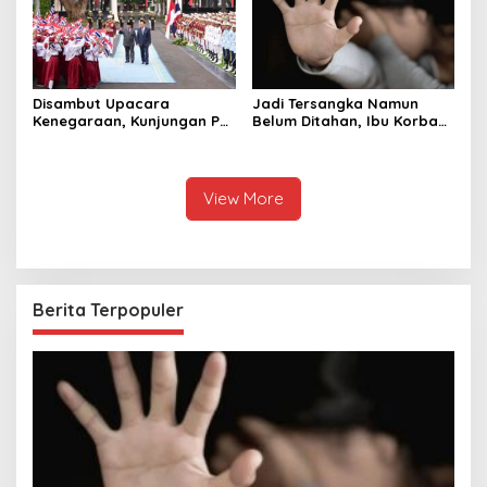
Disambut Upacara
Jadi Tersangka Namun
Kenegaraan, Kunjungan PM
Belum Ditahan, Ibu Korban
Anutin Charnvirakul Perkuat
di Pekalongan Pertanyakan
Hubungan Indonesia-
Keseriusan Polisi Tangani
Thailand
Kasus Rudapksa Sampai
Anaknya Hamil
View More
Berita Terpopuler