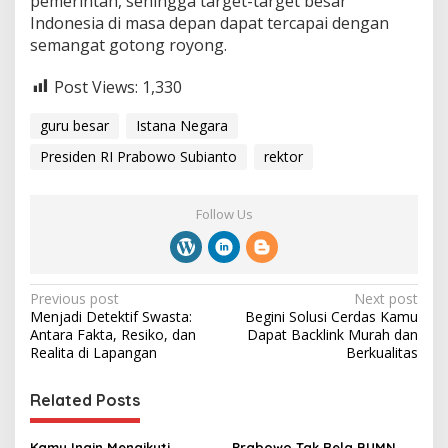
pemerintah, sehingga target-target besar
Indonesia di masa depan dapat tercapai dengan
semangat gotong royong.
Post Views:
1,330
guru besar
Istana Negara
Presiden RI Prabowo Subianto
rektor
Follow Us
P
Previous post
Next post
Menjadi Detektif Swasta:
Begini Solusi Cerdas Kamu
o
Antara Fakta, Resiko, dan
Dapat Backlink Murah dan
s
Realita di Lapangan
Berkualitas
t
Related Posts
n
a
Kamu Ingin Mengikuti
Prabowo Tak Rela BUMN