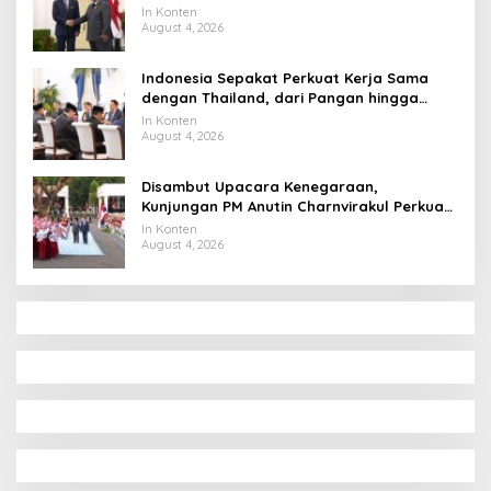
Tahun ke Raja Thailand
In Konten
August 4, 2026
Indonesia Sepakat Perkuat Kerja Sama
dengan Thailand, dari Pangan hingga
Ekonomi Digital
In Konten
August 4, 2026
Disambut Upacara Kenegaraan,
Kunjungan PM Anutin Charnvirakul Perkuat
Hubungan Indonesia-Thailand
In Konten
August 4, 2026