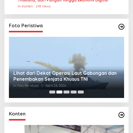
In Konten
243 Views
Foto Peristiwa
Lihat dari Dekat Operasi Laut Gabungan dan
L
Penembakan Senjata Khusus TNI
M
R
In Foto Peristiwa
|
April 26, 2026
In 
Konten