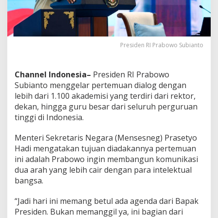
a
r
d
i
I
Presiden RI Prabowo Subianto
s
t
a
Channel Indonesia–
Presiden RI Prabowo
n
a
Subianto menggelar pertemuan dialog dengan
N
lebih dari 1.100 akademisi yang terdiri dari rektor,
e
dekan, hingga guru besar dari seluruh perguruan
g
tinggi di Indonesia.
a
r
a
Menteri Sekretaris Negara (Mensesneg) Prasetyo
Hadi mengatakan tujuan diadakannya pertemuan
ini adalah Prabowo ingin membangun komunikasi
dua arah yang lebih cair dengan para intelektual
bangsa.
“Jadi hari ini memang betul ada agenda dari Bapak
Presiden. Bukan memanggil ya, ini bagian dari