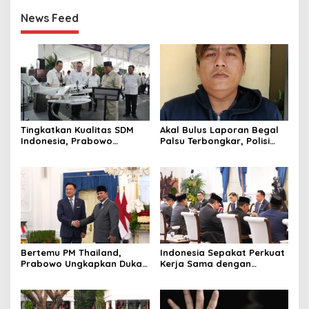
News Feed
Tingkatkan Kualitas SDM
Akal Bulus Laporan Begal
Indonesia, Prabowo
Palsu Terbongkar, Polisi
Bangun Sekolah Unggulan
Ungkap Penggelapan Uang
hingga Undang Universitas
Perusahaan untuk Crypto
Terbaik Dunia
Bertemu PM Thailand,
Indonesia Sepakat Perkuat
Prabowo Ungkapkan Duka
Kerja Sama dengan
Cita kepada Putri dan
Thailand, dari Pangan
Selamat Ulang Tahun ke
hingga Ekonomi Digital
Raja Thailand