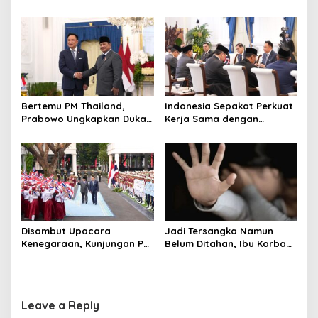
Bangun Sekolah Unggulan
Ungkap Penggelapan Uang
hingga Undang Universitas
Perusahaan untuk Crypto
Terbaik Dunia
Bertemu PM Thailand,
Indonesia Sepakat Perkuat
Prabowo Ungkapkan Duka
Kerja Sama dengan
Cita kepada Putri dan
Thailand, dari Pangan
Selamat Ulang Tahun ke
hingga Ekonomi Digital
Raja Thailand
Disambut Upacara
Jadi Tersangka Namun
Kenegaraan, Kunjungan PM
Belum Ditahan, Ibu Korban
Anutin Charnvirakul Perkuat
di Pekalongan Pertanyakan
Hubungan Indonesia-
Keseriusan Polisi Tangani
Thailand
Kasus Rudapksa Sampai
Anaknya Hamil
Leave a Reply