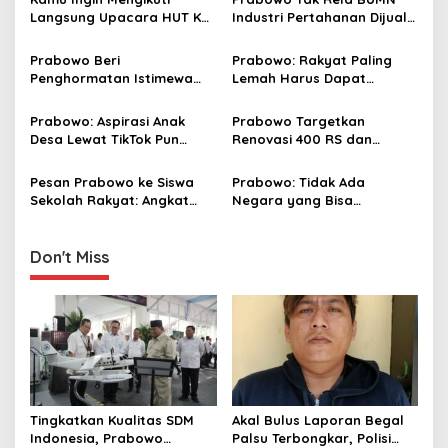
v
Langsung Upacara HUT Ke-
Industri Pertahanan Dijual
81 Kemerdekaan RI di
ke Asing: Kita Bangkitkan!
i
Istana? Ini Link
Prabowo Beri
Prabowo: Rakyat Paling
g
Pendaftaran Resminya di
Penghormatan Istimewa
Lemah Harus Dapat
Sini
Presiden Belarus:
Perlindungan Hukum, Tidak
a
Bermalam di Istana
Boleh Disalahgunakan
Prabowo: Aspirasi Anak
Prabowo Targetkan
t
Negara
Desa Lewat TikTok Pun
Renovasi 400 RS dan
i
Saya Tindaklanjuti
Modernisasi 10 Ribu
Puskesmas dalam 3 Tahun
Pesan Prabowo ke Siswa
Prabowo: Tidak Ada
o
Sekolah Rakyat: Angkat
Negara yang Bisa
n
Derajat Orang Tuamu
Bertahan Tanpa Produksi
Pangan yang
Berkesinambungan
Don't Miss
Tingkatkan Kualitas SDM
Akal Bulus Laporan Begal
Indonesia, Prabowo
Palsu Terbongkar, Polisi