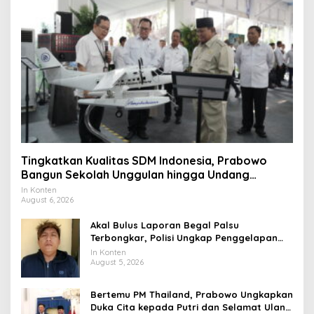
Tingkatkan Kualitas SDM Indonesia, Prabowo
Bangun Sekolah Unggulan hingga Undang
Universitas Terbaik Dunia
In Konten
August 6, 2026
Akal Bulus Laporan Begal Palsu
Terbongkar, Polisi Ungkap Penggelapan
Uang Perusahaan untuk Crypto
In Konten
August 5, 2026
Bertemu PM Thailand, Prabowo Ungkapkan
Duka Cita kepada Putri dan Selamat Ulang