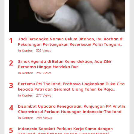
1
Jadi Tersangka Namun Belum Ditahan, Ibu Korban di
Pekalongan Pertanyakan Keseriusan Polisi Tangani
Kasus Rudapksa Sampai Anaknya Hamil
In Konten
302 Views
2
Simak Agenda di Bulan Kemerdekaan, Ada Zikir
Bersama Hingga Merdeka Run
In Konten
297 Views
3
Bertemu PM Thailand, Prabowo Ungkapkan Duka Cita
kepada Putri dan Selamat Ulang Tahun ke Raja
Thailand
In Konten
277 Views
4
Disambut Upacara Kenegaraan, Kunjungan PM Anutin
Charnvirakul Perkuat Hubungan Indonesia-Thailand
In Konten
255 Views
5
Indonesia Sepakat Perkuat Kerja Sama dengan
Thailand, dari Pangan hingga Ekonomi Digital