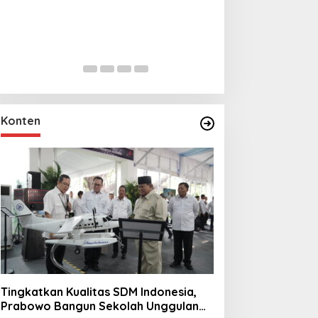
Lihat dari Dekat
Miraj Nabi Muh
Santunan Anak Y
In Foto Peristiwa
|
Janu
Rt001/Rw012 Pa
Konten
Tingkatkan Kualitas SDM Indonesia,
Prabowo Bangun Sekolah Unggulan