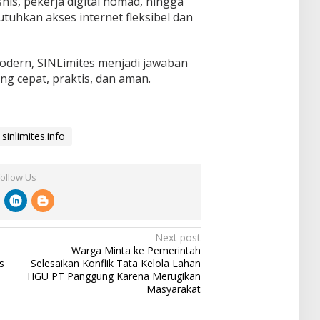
snis, pekerja digital nomad, hingga
hkan akses internet fleksibel dan
dern, SINLimites menjadi jawaban
ng cepat, praktis, dan aman.
sinlimites.info
Follow Us
Next post
Warga Minta ke Pemerintah
s
Selesaikan Konflik Tata Kelola Lahan
HGU PT Panggung Karena Merugikan
Masyarakat