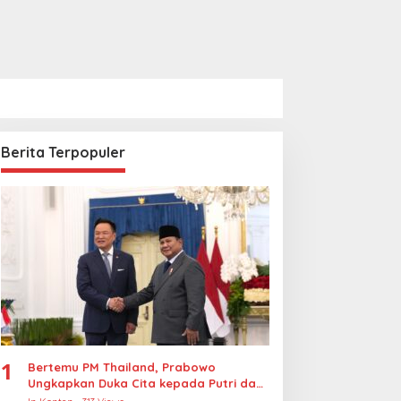
Berita Terpopuler
1
Bertemu PM Thailand, Prabowo
Ungkapkan Duka Cita kepada Putri dan
Selamat Ulang Tahun ke Raja Thailand