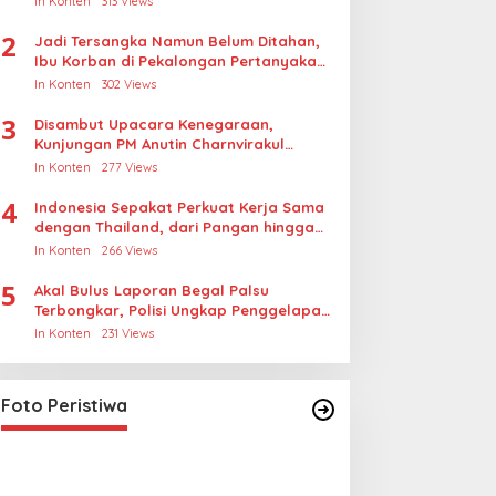
In Konten
313 Views
2
Jadi Tersangka Namun Belum Ditahan,
Ibu Korban di Pekalongan Pertanyakan
Keseriusan Polisi Tangani Kasus
In Konten
302 Views
Rudapksa Sampai Anaknya Hamil
3
Disambut Upacara Kenegaraan,
Kunjungan PM Anutin Charnvirakul
Perkuat Hubungan Indonesia-Thailand
In Konten
277 Views
4
Indonesia Sepakat Perkuat Kerja Sama
dengan Thailand, dari Pangan hingga
Ekonomi Digital
In Konten
266 Views
5
Akal Bulus Laporan Begal Palsu
Terbongkar, Polisi Ungkap Penggelapan
Uang Perusahaan untuk Crypto
In Konten
231 Views
Lihat dari Dekat Operasi Laut
Gabungan dan Penembakan
Senjata Khusus TNI
In Foto Peristiwa
|
April 26, 2026
Foto Peristiwa