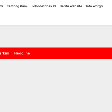
mi
Tentang Kami
Jabodetabek.Id
Berita Website
Info Warga
erkini
Headline