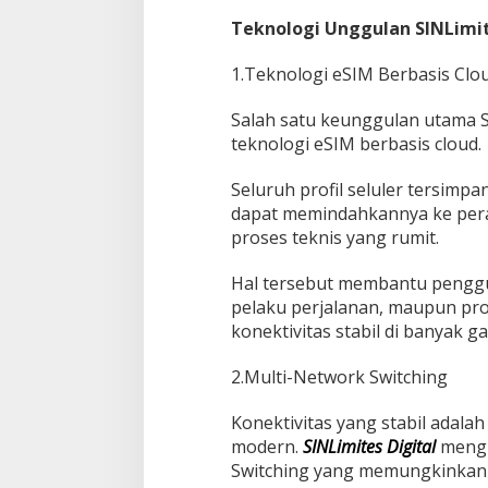
i
Teknologi Unggulan SINLimi
v
i
1.Teknologi eSIM Berbasis Clo
t
a
s
Salah satu keunggulan utama S
teknologi eSIM berbasis cloud.
Seluruh profil seluler tersimp
dapat memindahkannya ke per
proses teknis yang rumit.
Hal tersebut membantu penggu
pelaku perjalanan, maupun pr
konektivitas stabil di banyak ga
2.Multi-Network Switching
Konektivitas yang stabil adal
modern.
SINLimites Digital
mengh
Switching yang memungkinkan s