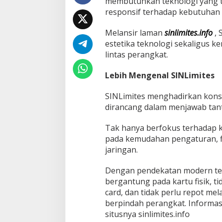
membutuhkan teknologi yang t
a
responsif terhadap kebutuha
n
K
Melansir laman
sinlimites.info
, 
o
n
estetika teknologi sekaligus 
s
lintas perangkat.
e
p
Lebih Mengenal SINLimites
S
t
SINLimites menghadirkan kons
a
n
dirancang dalam menjawab tanta
d
a
Tak hanya berfokus terhadap k
r
pada kemudahan pengaturan, fle
B
jaringan.
a
r
u
Dengan pendekatan modern ters
K
bergantung pada kartu fisik, t
o
card, dan tidak perlu repot me
n
berpindah perangkat. Informasi
e
k
situsnya sinlimites.info
t