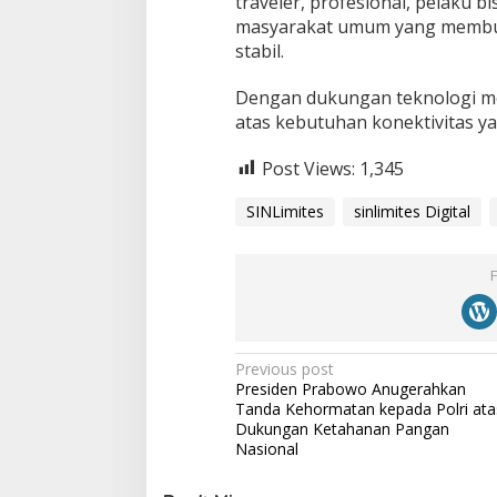
traveler, profesional, pelaku bi
masyarakat umum yang membutu
stabil.
Dengan dukungan teknologi mo
atas kebutuhan konektivitas ya
Post Views:
1,345
SINLimites
sinlimites Digital
P
Previous post
Presiden Prabowo Anugerahkan
o
Tanda Kehormatan kepada Polri ata
s
Dukungan Ketahanan Pangan
Nasional
t