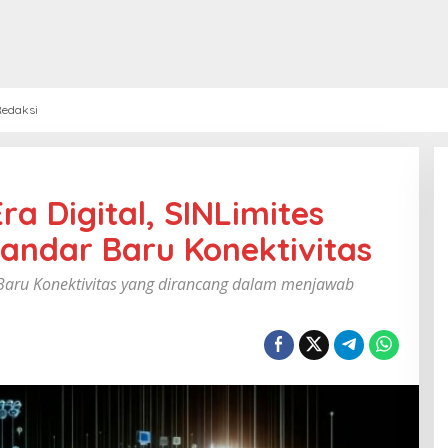
edaksi
a Digital, SINLimites
andar Baru Konektivitas
Baru Konektivitas yang dirancang dalam menjawab