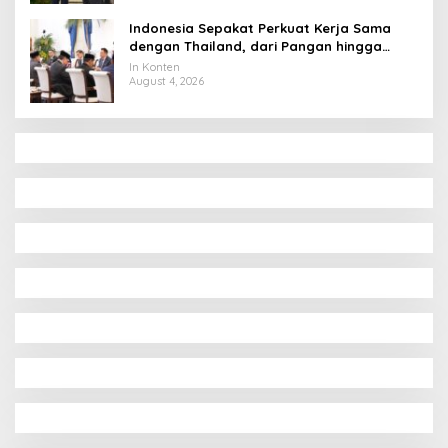
Indonesia Sepakat Perkuat Kerja Sama
dengan Thailand, dari Pangan hingga
Ekonomi Digital
In Konten
August 4, 2026