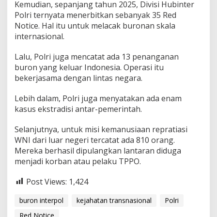
Kemudian, sepanjang tahun 2025, Divisi Hubinter
l
Polri ternyata menerbitkan sebanyak 35 Red
R
e
Notice. Hal itu untuk melacak buronan skala
d
internasional.
N
o
Lalu, Polri juga mencatat ada 13 penanganan
t
buron yang keluar Indonesia. Operasi itu
i
c
bekerjasama dengan lintas negara.
e
Lebih dalam, Polri juga menyatakan ada enam
kasus ekstradisi antar-pemerintah.
Selanjutnya, untuk misi kemanusiaan repratiasi
WNI dari luar negeri tercatat ada 810 orang.
Mereka berhasil dipulangkan lantaran diduga
menjadi korban atau pelaku TPPO.
Post Views:
1,424
buron interpol
kejahatan transnasional
Polri
Red Notice