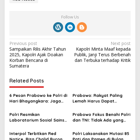
Follow Us
P
Previous post
Next post
Sampaikan Rilis Akhir Tahun
Kapolri Minta Maaf kepada
o
2025, Kapolri Ajak Doakan
Publik, Janji Terus Berbenah
s
Korban Bencana di
dan Terbuka terhadap Kritik
Sumatera
t
n
Related Posts
a
v
6 Pesan Prabowo ke Polri di
Prabowo: Rakyat Paling
Hari Bhayangkara: Jaga
Lemah Harus Dapat
i
Kepercayaan, Jangan
Perlindungan Hukum, Tidak
g
Menyusahkan Rakyat
Boleh Disalahgunakan
Polri Resmikan
Prabowo Fokus Benahi Polri
Laboratorium Sosial Sains
dan TNI: Tidak Ada yang
a
di Akpol, Dorong
Kebal, Lihat Sudah Berapa
t
Transformasi SDM dari
Jenderal Kita Serahkan ke
Interpol Terbitkan Red
Polri Laksanakan Mutasi 85
Reaktif ke Proaktif
Kejaksaan
Notice, Riza Chalid Buron
Pati dan Pamen di Bulan