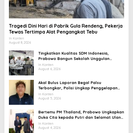
Tragedi Dini Hari di Pabrik Gula Rendeng, Pekerja
Tewas Tertimpa Alat Pengangkat Tebu
In Konten
August 8, 2026
Tingkatkan Kualitas SDM Indonesia,
Prabowo Bangun Sekolah Unggulan
hingga Undang Universitas Terbaik Dunia
In Konten
August 6, 2026
Akal Bulus Laporan Begal Palsu
Terbongkar, Polisi Ungkap Penggelapan
Uang Perusahaan untuk Crypto
In Konten
August 5, 2026
Bertemu PM Thailand, Prabowo Ungkapkan
Duka Cita kepada Putri dan Selamat Ulang
Tahun ke Raja Thailand
In Konten
August 4, 2026