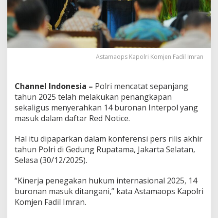
d
a
n
S
e
r
Astamaops Kapolri Komjen Fadil Imran
a
h
k
a
Channel Indonesia –
Polri mencatat sepanjang
n
tahun 2025 telah melakukan penangkapan
1
sekaligus menyerahkan 14 buronan Interpol yang
4
masuk dalam daftar Red Notice.
B
u
r
Hal itu dipaparkan dalam konferensi pers rilis akhir
o
tahun Polri di Gedung Rupatama, Jakarta Selatan,
n
Selasa (30/12/2025).
I
n
“Kinerja penegakan hukum internasional 2025, 14
t
e
buronan masuk ditangani,” kata Astamaops Kapolri
r
Komjen Fadil Imran.
p
o