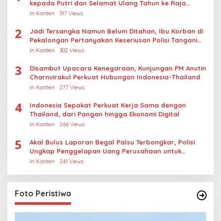
kepada Putri dan Selamat Ulang Tahun ke Raja
Thailand
In Konten
317 Views
2
Jadi Tersangka Namun Belum Ditahan, Ibu Korban di
Pekalongan Pertanyakan Keseriusan Polisi Tangani
Kasus Rudapksa Sampai Anaknya Hamil
In Konten
302 Views
3
Disambut Upacara Kenegaraan, Kunjungan PM Anutin
Charnvirakul Perkuat Hubungan Indonesia-Thailand
In Konten
277 Views
4
Indonesia Sepakat Perkuat Kerja Sama dengan
Thailand, dari Pangan hingga Ekonomi Digital
In Konten
266 Views
5
Akal Bulus Laporan Begal Palsu Terbongkar, Polisi
Ungkap Penggelapan Uang Perusahaan untuk
Crypto
In Konten
241 Views
Foto Peristiwa