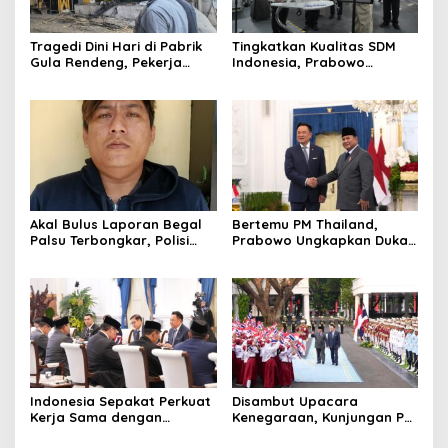
Tragedi Dini Hari di Pabrik
Tingkatkan Kualitas SDM
Gula Rendeng, Pekerja
Indonesia, Prabowo
Tewas Tertimpa Alat
Bangun Sekolah Unggulan
Pengangkat Tebu
hingga Undang Universitas
Terbaik Dunia
Akal Bulus Laporan Begal
Bertemu PM Thailand,
Palsu Terbongkar, Polisi
Prabowo Ungkapkan Duka
Ungkap Penggelapan Uang
Cita kepada Putri dan
Perusahaan untuk Crypto
Selamat Ulang Tahun ke
Raja Thailand
Indonesia Sepakat Perkuat
Disambut Upacara
Kerja Sama dengan
Kenegaraan, Kunjungan PM
Thailand, dari Pangan
Anutin Charnvirakul Perkuat