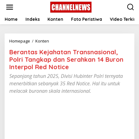
S
k
i
p
Home
Indeks
Konten
Foto Peristiwa
Video Terkini
t
o
c
Homepage
/
Konten
B
o
e
n
Berantas Kejahatan Transnasional,
r
t
a
e
Polri Tangkap dan Serahkan 14 Buron
n
n
Interpol Red Notice
t
t
a
Sepanjang tahun 2025, Divisi Hubinter Polri ternyata
s
menerbitkan sebanyak 35 Red Notice. Hal itu untuk
K
melacak buronan skala internasional.
e
j
a
h
a
t
a
n
T