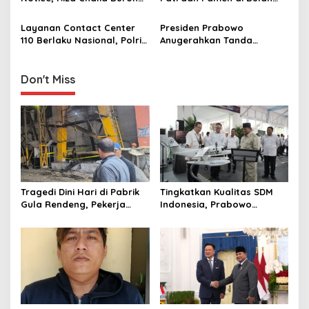
i
Kasus Korupsi BBM Diburu
Januari 2026
o
196 Negara
Layanan Contact Center
Presiden Prabowo
n
110 Berlaku Nasional, Polri
Anugerahkan Tanda
Pastikan Bisa Diakses
Kehormatan kepada Polri
Gratis di Seluruh Indonesia!
atas Dukungan Ketahanan
Pangan Nasional
Don't Miss
Tragedi Dini Hari di Pabrik
Tingkatkan Kualitas SDM
Gula Rendeng, Pekerja
Indonesia, Prabowo
Tewas Tertimpa Alat
Bangun Sekolah Unggulan
Pengangkat Tebu
hingga Undang Universitas
Terbaik Dunia