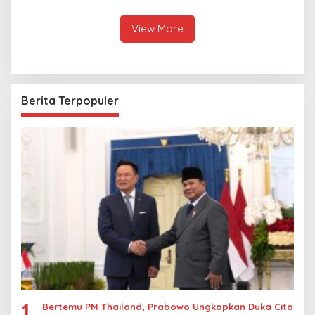
hingga Ekonomi Digital
Hubungan Indonesia-
Thailand
View More
Berita Terpopuler
1
Bertemu PM Thailand, Prabowo Ungkapkan Duka Cita