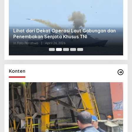
Lihat dari Dekat Operasi Laut Gabungan dan
L
Penembakan Senjata Khusus TNI
M
R
In Foto Peristiwa
|
April 26, 2026
In 
Konten