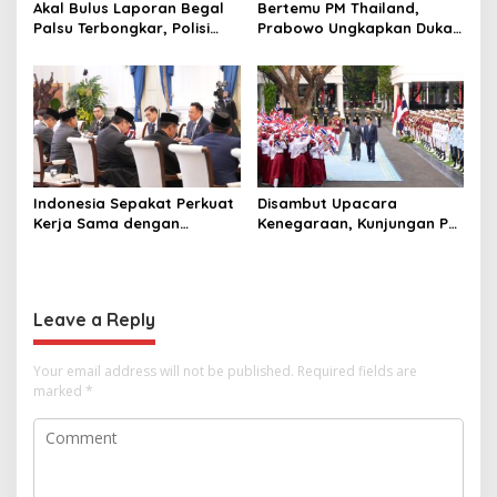
Akal Bulus Laporan Begal
Bertemu PM Thailand,
Palsu Terbongkar, Polisi
Prabowo Ungkapkan Duka
Ungkap Penggelapan Uang
Cita kepada Putri dan
Perusahaan untuk Crypto
Selamat Ulang Tahun ke
Raja Thailand
Indonesia Sepakat Perkuat
Disambut Upacara
Kerja Sama dengan
Kenegaraan, Kunjungan PM
Thailand, dari Pangan
Anutin Charnvirakul Perkuat
hingga Ekonomi Digital
Hubungan Indonesia-
Thailand
Leave a Reply
Your email address will not be published.
Required fields are
marked
*