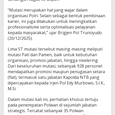
r
e
“Mutasi merupakan hal yang wajar dalam
k
organisasi Polri. Selain sebagai bentuk pembinaan
t
karier, ini juga dilakukan untuk meningkatkan
o
r
profesionalisme serta optimalisasi pelayanan
a
kepada masyarakat,” ujar Brigjen Pol Trunoyudo
t
(20/12/2025).
P
P
Lima ST mutasi tersebut masing-masing meliputi
A
d
mutasi Pati dan Pamen, baik untuk kebutuhan
a
organisasi, promosi jabatan, hingga nivelering.
n
Dari keseluruhan mutasi, sebanyak 928 personel
P
mendapatkan promosi maupun penugasan setara
P
(flat), termasuk satu jabatan Kapolda NTB yang
O
dipercayakan kepada Irjen Pol Edy Murbowo, S.I.K.,
M.Si.
Dalam mutasi kali ini, perhatian khusus tertuju
pada penempatan Polwan di sejumlah jabatan
strategis. Tercatat sebanyak 35 Polwan