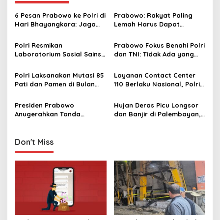
v
i
6 Pesan Prabowo ke Polri di
Prabowo: Rakyat Paling
g
Hari Bhayangkara: Jaga
Lemah Harus Dapat
Kepercayaan, Jangan
Perlindungan Hukum, Tidak
a
Menyusahkan Rakyat
Boleh Disalahgunakan
Polri Resmikan
Prabowo Fokus Benahi Polri
t
Laboratorium Sosial Sains
dan TNI: Tidak Ada yang
di Akpol, Dorong
Kebal, Lihat Sudah Berapa
i
Transformasi SDM dari
Jenderal Kita Serahkan ke
Polri Laksanakan Mutasi 85
Layanan Contact Center
o
Reaktif ke Proaktif
Kejaksaan
Pati dan Pamen di Bulan
110 Berlaku Nasional, Polri
n
Januari 2026
Pastikan Bisa Diakses
Gratis di Seluruh Indonesia!
Presiden Prabowo
Hujan Deras Picu Longsor
Anugerahkan Tanda
dan Banjir di Palembayan,
Kehormatan kepada Polri
Polri Sigap Evakuasi Warga
atas Dukungan Ketahanan
Pangan Nasional
Don't Miss