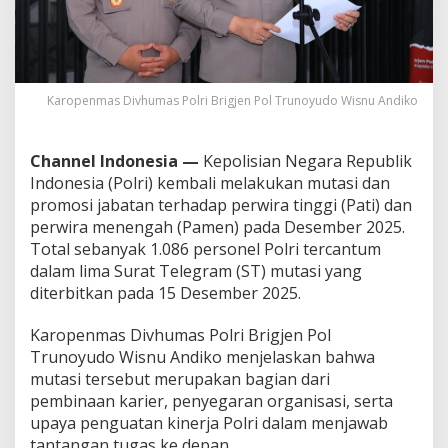
c
a
y
a
I
s
Karopenmas Divhumas Polri Brigjen Pol Trunoyudo Wisnu Andiko
i
J
a
Channel Indonesia —
Kepolisian Negara Republik
b
Indonesia (Polri) kembali melakukan mutasi dan
a
promosi jabatan terhadap perwira tinggi (Pati) dan
t
perwira menengah (Pamen) pada Desember 2025.
a
n
Total sebanyak 1.086 personel Polri tercantum
S
dalam lima Surat Telegram (ST) mutasi yang
t
diterbitkan pada 15 Desember 2025.
r
a
Karopenmas Divhumas Polri Brigjen Pol
t
e
Trunoyudo Wisnu Andiko menjelaskan bahwa
g
mutasi tersebut merupakan bagian dari
i
pembinaan karier, penyegaran organisasi, serta
s
upaya penguatan kinerja Polri dalam menjawab
D
i
tantangan tugas ke depan.