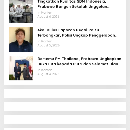
Tingkatkan Kualitas SDM Indonesia,
Prabowo Bangun Sekolah Unggulan
hingga Undang Universitas Terbaik Dunia
In Konten
August 6, 2026
Akal Bulus Laporan Begal Palsu
Terbongkar, Polisi Ungkap Penggelapan
Uang Perusahaan untuk Crypto
In Konten
August 5, 2026
Bertemu PM Thailand, Prabowo Ungkapkan
Duka Cita kepada Putri dan Selamat Ulang
Tahun ke Raja Thailand
In Konten
August 4, 2026