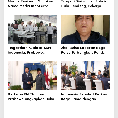
Modus Penipuan Gunakan
Tragedi Dini Hari di Pabrik
Nama Media IndoFerro
Gula Rendeng, Pekerja
untuk Tujuan Kejahatan,
Tewas Tertimpa Alat
Waspadalah!
Pengangkat Tebu
Tingkatkan Kualitas SDM
Akal Bulus Laporan Begal
Indonesia, Prabowo
Palsu Terbongkar, Polisi
Bangun Sekolah Unggulan
Ungkap Penggelapan Uang
hingga Undang Universitas
Perusahaan untuk Crypto
Terbaik Dunia
Bertemu PM Thailand,
Indonesia Sepakat Perkuat
Prabowo Ungkapkan Duka
Kerja Sama dengan
Cita kepada Putri dan
Thailand, dari Pangan
Selamat Ulang Tahun ke
hingga Ekonomi Digital
Raja Thailand