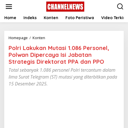
S
k
i
p
Home
Indeks
Konten
Foto Peristiwa
Video Terkini
t
o
c
Homepage
/
Konten
P
o
o
n
Polri Lakukan Mutasi 1.086 Personel,
l
t
r
e
Polwan Dipercaya Isi Jabatan
i
n
Strategis Direktorat PPA dan PPO
L
t
a
Total sebanyak 1.086 personel Polri tercantum dalam
k
lima Surat Telegram (ST) mutasi yang diterbitkan pada
u
15 Desember 2025.
k
a
n
M
u
t
a
s
i