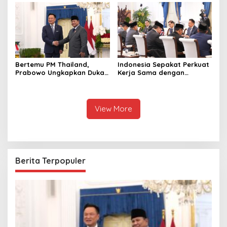
Terbaik Dunia
Bertemu PM Thailand,
Indonesia Sepakat Perkuat
Prabowo Ungkapkan Duka
Kerja Sama dengan
Cita kepada Putri dan
Thailand, dari Pangan
Selamat Ulang Tahun ke
hingga Ekonomi Digital
Raja Thailand
View More
Berita Terpopuler