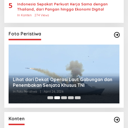
5
Indonesia Sepakat Perkuat Kerja Sama dengan
Thailand, dari Pangan hingga Ekonomi Digital
In Konten
274 Views
Foto Peristiwa
Lihat dari Dekat Operasi Laut Gabungan dan
L
Penembakan Senjata Khusus TNI
M
R
In Foto Peristiwa
|
April 26, 2026
In 
Konten