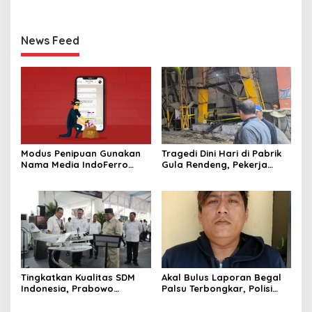
News Feed
Modus Penipuan Gunakan
Tragedi Dini Hari di Pabrik
Nama Media IndoFerro
Gula Rendeng, Pekerja
untuk Tujuan Kejahatan,
Tewas Tertimpa Alat
Waspadalah!
Pengangkat Tebu
Tingkatkan Kualitas SDM
Akal Bulus Laporan Begal
Indonesia, Prabowo
Palsu Terbongkar, Polisi
Bangun Sekolah Unggulan
Ungkap Penggelapan Uang
hingga Undang Universitas
Perusahaan untuk Crypto