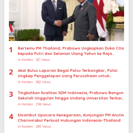
1
Bertemu PM Thailand, Prabowo Ungkapkan Duka Cita
kepada Putri dan Selamat Ulang Tahun ke Raja
Thailand
In Konten
321 Views
2
Akal Bulus Laporan Begal Palsu Terbongkar, Polisi
Ungkap Penggelapan Uang Perusahaan untuk
Crypto
In Konten
302 Views
3
Tingkatkan Kualitas SDM Indonesia, Prabowo Bangun
Sekolah Unggulan hingga Undang Universitas Terbaik
Dunia
In Konten
296 Views
4
Disambut Upacara Kenegaraan, Kunjungan PM Anutin
Charnvirakul Perkuat Hubungan Indonesia-Thailand
In Konten
285 Views