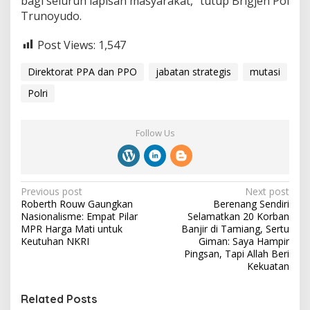
bagi seluruh lapisan masyarakat,” tutup Brigjen Pol
Trunoyudo.
Post Views:
1,547
Direktorat PPA dan PPO
jabatan strategis
mutasi
Polri
Follow Us
P
Previous post
Next post
Roberth Rouw Gaungkan
Berenang Sendiri
o
Nasionalisme: Empat Pilar
Selamatkan 20 Korban
s
MPR Harga Mati untuk
Banjir di Tamiang, Sertu
Keutuhan NKRI
Giman: Saya Hampir
t
Pingsan, Tapi Allah Beri
Kekuatan
n
a
Related Posts