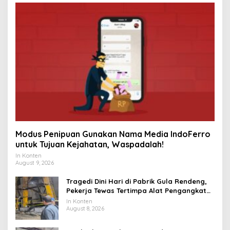
Modus Penipuan Gunakan Nama Media IndoFerro
untuk Tujuan Kejahatan, Waspadalah!
In Konten
August 9, 2026
Tragedi Dini Hari di Pabrik Gula Rendeng,
Pekerja Tewas Tertimpa Alat Pengangkat
Tebu
In Konten
August 8, 2026