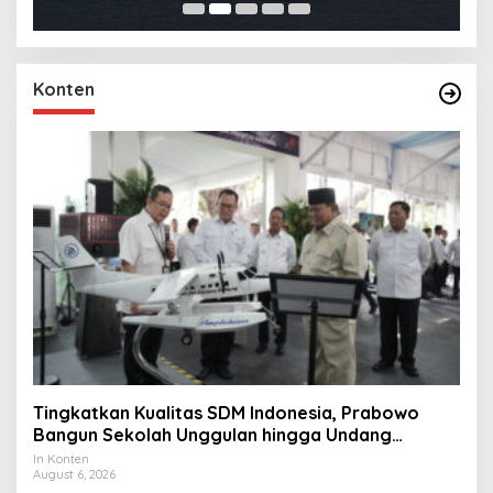
Konten
Tingkatkan Kualitas SDM Indonesia, Prabowo
Bangun Sekolah Unggulan hingga Undang
Universitas Terbaik Dunia
In Konten
August 6, 2026