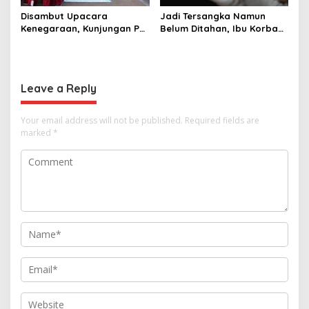
Disambut Upacara
Jadi Tersangka Namun
Kenegaraan, Kunjungan PM
Belum Ditahan, Ibu Korban
Anutin Charnvirakul Perkuat
di Pekalongan Pertanyakan
Hubungan Indonesia-
Keseriusan Polisi Tangani
Thailand
Kasus Rudapksa Sampai
Anaknya Hamil
Leave a Reply
Your email address will not be published.
Required fields are
marked
*