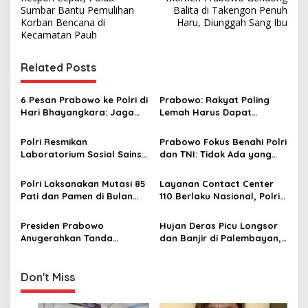
o
Sumbar Bantu Pemulihan
Balita di Takengon Penuh
s
Korban Bencana di
Haru, Diunggah Sang Ibu
Kecamatan Pauh
t
n
Related Posts
a
v
6 Pesan Prabowo ke Polri di
Prabowo: Rakyat Paling
Hari Bhayangkara: Jaga
Lemah Harus Dapat
i
Kepercayaan, Jangan
Perlindungan Hukum, Tidak
g
Menyusahkan Rakyat
Boleh Disalahgunakan
Polri Resmikan
Prabowo Fokus Benahi Polri
Laboratorium Sosial Sains
dan TNI: Tidak Ada yang
a
di Akpol, Dorong
Kebal, Lihat Sudah Berapa
t
Transformasi SDM dari
Jenderal Kita Serahkan ke
Polri Laksanakan Mutasi 85
Layanan Contact Center
Reaktif ke Proaktif
Kejaksaan
i
Pati dan Pamen di Bulan
110 Berlaku Nasional, Polri
Januari 2026
Pastikan Bisa Diakses
o
Gratis di Seluruh Indonesia!
Presiden Prabowo
Hujan Deras Picu Longsor
n
Anugerahkan Tanda
dan Banjir di Palembayan,
Kehormatan kepada Polri
Polri Sigap Evakuasi Warga
atas Dukungan Ketahanan
Pangan Nasional
Don't Miss