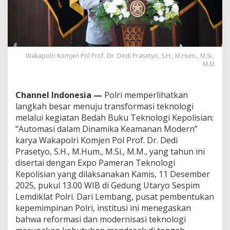
T
e
k
n
o
l
Wakapolri Komjen Pol Prof. Dr. Dedi Prasetyo, S.H., M.Hum., M.Si.,
o
M.M
g
i
Channel Indonesia —
Polri memperlihatkan
langkah besar menuju transformasi teknologi
melalui kegiatan Bedah Buku Teknologi Kepolisian:
“Automasi dalam Dinamika Keamanan Modern”
karya Wakapolri Komjen Pol Prof. Dr. Dedi
Prasetyo, S.H., M.Hum., M.Si., M.M., yang tahun ini
disertai dengan Expo Pameran Teknologi
Kepolisian yang dilaksanakan Kamis, 11 Desember
2025, pukul 13.00 WIB di Gedung Utaryo Sespim
Lemdiklat Polri. Dari Lembang, pusat pembentukan
kepemimpinan Polri, institusi ini menegaskan
bahwa reformasi dan modernisasi teknologi