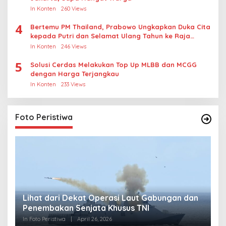
In Konten
260 Views
4
Bertemu PM Thailand, Prabowo Ungkapkan Duka Cita
kepada Putri dan Selamat Ulang Tahun ke Raja
Thailand
In Konten
246 Views
5
Solusi Cerdas Melakukan Top Up MLBB dan MCGG
dengan Harga Terjangkau
In Konten
233 Views
Foto Peristiwa
Lihat dari Dekat Operasi Laut Gabungan dan
L
Penembakan Senjata Khusus TNI
M
R
In Foto Peristiwa
|
April 26, 2026
In 