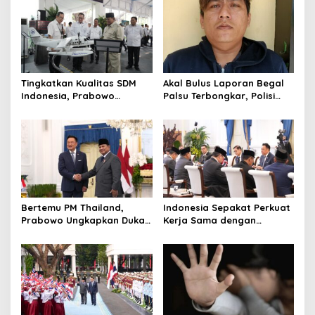
Tingkatkan Kualitas SDM
Akal Bulus Laporan Begal
Indonesia, Prabowo
Palsu Terbongkar, Polisi
Bangun Sekolah Unggulan
Ungkap Penggelapan Uang
hingga Undang Universitas
Perusahaan untuk Crypto
Terbaik Dunia
Bertemu PM Thailand,
Indonesia Sepakat Perkuat
Prabowo Ungkapkan Duka
Kerja Sama dengan
Cita kepada Putri dan
Thailand, dari Pangan
Selamat Ulang Tahun ke
hingga Ekonomi Digital
Raja Thailand