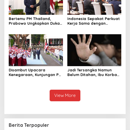
Bertemu PM Thailand,
Indonesia Sepakat Perkuat
Prabowo Ungkapkan Duka
Kerja Sama dengan
Cita kepada Putri dan
Thailand, dari Pangan
Selamat Ulang Tahun ke
hingga Ekonomi Digital
Raja Thailand
Disambut Upacara
Jadi Tersangka Namun
Kenegaraan, Kunjungan PM
Belum Ditahan, Ibu Korban
Anutin Charnvirakul Perkuat
di Pekalongan Pertanyakan
Hubungan Indonesia-
Keseriusan Polisi Tangani
Thailand
Kasus Rudapksa Sampai
Anaknya Hamil
View More
Berita Terpopuler