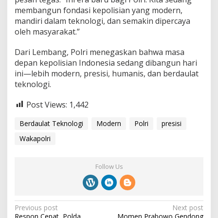
membangun fondasi kepolisian yang modern,
mandiri dalam teknologi, dan semakin dipercaya
oleh masyarakat.”
Dari Lembang, Polri menegaskan bahwa masa
depan kepolisian Indonesia sedang dibangun hari
ini—lebih modern, presisi, humanis, dan berdaulat
teknologi.
Post Views:
1,442
Berdaulat Teknologi
Modern
Polri
presisi
Wakapolri
Follow Us
P
Previous post
Next post
Respon Cepat, Polda
Momen Prabowo Gendong