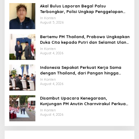
Akal Bulus Laporan Begal Palsu
Terbongkar, Polisi Ungkap Penggelapan
Uang Perusahaan untuk Crypto
In Konten
August 5, 2026
Bertemu PM Thailand, Prabowo Ungkapkan
Duka Cita kepada Putri dan Selamat Ulang
Tahun ke Raja Thailand
In Konten
August 4, 2026
Indonesia Sepakat Perkuat Kerja Sama
dengan Thailand, dari Pangan hingga
Ekonomi Digital
In Konten
August 4, 2026
Disambut Upacara Kenegaraan,
Kunjungan PM Anutin Charnvirakul Perkuat
Hubungan Indonesia-Thailand
In Konten
August 4, 2026